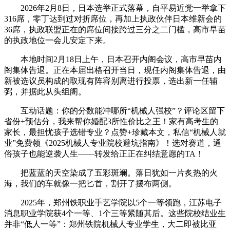
2026年2月8日，日本选举正式落幕，自平易近党一举拿下
316席，零丁达到过对折席位，再加上执政伙伴日本维新会的
36席，执政联盟正在的席位间接跨过三分之二门槛，高市早苗
的执政地位一会儿安定下来。
本地时间2月18日上午，日本召开内阁会议，高市早苗内
阁集体告退。正在本届出格召开当日，现任内阁集体告退，由
新被选议员构成的取现有阵容别离进行投票，选出新一任辅
弼，并据此从头组阁。
互动话题：你的分数能冲哪所“机械人强校”？评论区留下
省份+预估分，我来帮你婚配3所性价比之王！家有高考生的
家长，最担忧孩子选错专业？点赞+珍藏本文，私信“机械人就
业”免费领《2025机械人专业院校避坑指南》！选对赛道，通
俗孩子也能逆袭人生——转发给正正在纠结意愿的TA！
把蓝蓝的天空染成了五彩斑斓。落日犹如一片炙热的火
海，我们的车就像一把匕首，割开了摆布两侧。
2025年，郑州铁职业手艺学院以5个一等领跑，江苏电子
消息职业学院获4个一等、1个三等紧随其后。这些院校结业生
并非“低人一等”：郑州铁院机械人专业学生，大二即被比亚