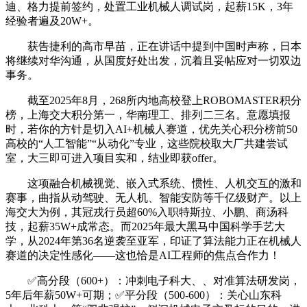
迪、格力提前签约，处置工业机械人调试岗，起薪15K，3年
经验者遍及20W+。
获告捷利的高市早苗，正在讲话中提到中国时声称，日本
将继续对华沟通，从国度好处出发，沉着且妥帖应对一切双边
事务。
截至2025年8月，268所内地高校登上ROBOMASTER积分
榜，上海交大积分第一，华南理工、排列二三名。意愿填报
时，若你的方针是切入AI+机械人赛道，优先关心积分榜前50
高校的“人工智能”“从动化”专业，这些院校取大厂共建尝试
室，大三即可进入项目实和，结业即获offer。
这项融合机械视觉、嵌入式系统、惯性、人机交互的激和
赛事，曲指从动驾驶、无人机、智能安防等千亿级财产。以上
海交大为例，其冠戎行员超60%入职特斯拉、小鹏、商汤科
技，起薪35W+成常态。而2025年最大黑马中国科学手艺大
学，从2024年第36名逆袭至亚军，印证了算法能力正在机械人
赛道的决定性感化——这也恰是AI工程师的焦点合作力！
✅高分段（600+）：冲刺电子科大、、对准算法研发岗，
5年后年薪50W+可期；✅平分段（500-600）：关心山东科