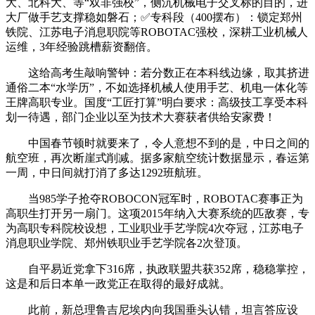
大、北科大、等“双非强校”，侧沉机械电子交叉标的目的，进
大厂做手艺支撑稳如磐石；✅专科段（400摆布）：锁定郑州
铁院、江苏电子消息职院等ROBOTAC强校，深耕工业机械人
运维，3年经验跳槽薪资翻倍。
这给高考生敲响警钟：若分数正在本科线边缘，取其挤进
通俗二本“水学历”，不如选择机械人使用手艺、机电一体化等
王牌高职专业。国度“工匠打算”明白要求：高级技工享受本科
划一待遇，部门企业以至为技术大赛获者供给安家费！
中国春节顿时就要来了，令人意想不到的是，中日之间的
航空班，再次断崖式削减。据多家航空统计数据显示，春运第
一周，中日间就打消了多达1292班航班。
当985学子抢夺ROBOCON冠军时，ROBOTAC赛事正为
高职生打开另一扇门。这项2015年纳入大赛系统的匹敌赛，专
为高职专科院校设想，工业职业手艺学院4次夺冠，江苏电子
消息职业学院、郑州铁职业手艺学院各2次登顶。
自平易近党拿下316席，执政联盟共获352席，稳稳掌控，
这是和后日本单一政党正在取得的最好成就。
此前，新总理鲁吉尼埃内向我国垂头认错，坦言答应设