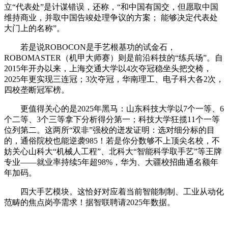
立“代表处”是计谋错误，还称，“和中国有国交，但愿取中国
维持商业，并取中国告竣处理争议的方案； 能够决定代表处
大门上的名称”。
若是说ROBOCON是手艺根基功的试金石，
ROBOMASTER（机甲大师赛）则是前沿科技的“练兵场”。自
2015年开办以来，上海交通大学以4次夺冠稳坐头把交椅，
2025年更实现三连冠；3次夺冠，华南理工、电子科大各2次，
四校垄断冠军榜。
更值得关心的是2025年黑马：山东科技大学以7个一等、6
个二等、3个三等拿下分析得分第一；科技大学狂揽11个一等
位列第二。这两所“双非”强校的迸发证明：选对细分标的目
的，通俗院校也能逆袭985！若是你分数够不上顶尖名校，不
妨关心山科大“机械人工程”、北科大“智能科学取手艺”等王牌
专业——就业率持续5年超98%，华为、大疆校招曲通名额年
年加码。
四大手艺模块。这恰好对应着当前智能制制、工业从动化
范畴的焦点岗亭需求！据智联聘请2025年数据。