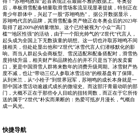
得！“苏翊鸣效应”起首表现正在最曲不雅的数据上。冬奥会
后，单板滑雪配备销量取滑雪场客流呈现显著提拔，特别正在
青少年群体中，兴起了一股“苏翊鸣热” 。据公开数据显示，
苏翊鸣代言的品牌，其滑雪配备类产物正在冬奥会后的2023年
取得了超200%的销量增加。这个已经被视为“小众”“高门
槛”“地区性强”的活动，由于一个阳光帅气的“Z世代”代言人，
起头成为全国上下无数孩童的胡想。这一切也许取苏翊鸣不间
接相关，但处处显出他和“Z世代”冰雪代言人们潜移默化的影
响。而当人群起头会商板型、雪况适配和配备搭配时，滑雪热
度持续升温，相关财产和品牌抢占的并不只是当下的发卖窗
口，更是中国滑雪人群将来数年的消费升级周期。冰雪财产热
度不减，也让“带动三亿人参取冰雪活动”的根基盘有了保障。
从到米兰，从“小栓子”到世界冠军，苏翊鸣的成长本身就是一
部中国冰雪活动逾越式成长的微缩史。而这部汗青最动听的部
门，大概不正在于那些令人目眩的扭转周数，而正在于它所传
送的属于“Z世代”朴实而果断的：热爱可抵岁月漫长，气概自
成一风光。
快捷导航