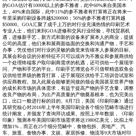
的GOA估计有10000以上的参不雅者，此中60%来自美国本
土，40%来自国际，此中11%的参不雅者有打算将正在将来一
年里采购印刷设备跨越$200000；56%的参不雅者打算跨越
$50000。GOA汇聚了成千上万的对行业充满热情的印刷艺术
专业人士，他们来到GOA进修和交风行业经验，寻找贸易机
遇，进修新手艺，新方式和新的设备来扩展本人的商业，提拔
公司的高度，他们来和展商面临面的交换和沟通产物，手艺和
办事，凭仗他们对行业的灵敏的曲觉来告竣本人参展的目标。
其展会和会议的分析特征不只可以或许为不雅众和参展商供给
一个处理终端客户取印刷商需求的机遇，还可供给一个展现学
问、产物和手艺的平台。印刷手艺博览会不只借帮精选双鱼会
议供给世界级的教育打算，还于展现区供给手工培训尝试室和
供应商教程。加入此展会能够更间接的领会美国甚至世界产物
的成长和市场的具体需求，有益于提高产物的手艺含量，调整
改良产物的布局，为出产高质量的产物奠基根本，也为完美出
口，出口一般进行标的目的。8月7日，美国《印刷印象》通过
其研究核心对2016年上半年美国印刷业各个细分范畴市场进行
统计阐发，并颁发了查询拜访成果。按照上半年数据，《印刷
印象》预测本年美国印刷市场需求将达1980亿美元，比拟上年
增加1%，而正在25个细分范畴中，食物包拆、房地产、汽
车、旅逛、食物办事、文娱、家居拆修、物流等9大市场对印