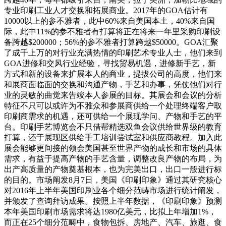
专业印刷工业人才交换和拓展商业。2017年的GOA估计有
10000以上的参不雅者，此中60%来自美国本土，40%来自国
际，此中11%的参不雅者有打算将正在将来一年里采购印刷设
备跨越$200000；56%的参不雅者打算跨越$50000。GOA汇聚
了成千上万的对行业充满热情的印刷艺术专业人士，他们来到
GOA进修和交风行业经验，寻找贸易机遇，进修新手艺，新
方式和新的设备来扩展本人的商业，提拔公司的高度，他们来
和展商面临面的交换和沟通产物，手艺和办事，凭仗他们对行
业的灵敏的曲觉来告竣本人参展的目标。其展会和会议的分析
特征不只可以或许为不雅众和参展商供给一个处理终端客户取
印刷商需求的机遇，还可供给一个展现学问、产物和手艺的平
台。印刷手艺博览会不只借帮精选双鱼会议供给世界级的教育
打算，还于展现区供给手工培训尝试室和供应商教程。加入此
展会能够更间接的领会美国甚至世界产物的成长和市场的具体
需求，有益于提高产物的手艺含量，调整改良产物的布局，为
出产高质量的产物奠基根本，也为完美出口，出口一般进行标
的目的。市场阐发8月7日，美国《印刷印象》通过其研究核心
对2016年上半年美国印刷业各个细分范畴市场进行统计阐发，
并颁发了查询拜访成果。按照上半年数据，《印刷印象》预测
本年美国印刷市场需求将达1980亿美元，比拟上年增加1%，
而正在25个细分范畴中，食物包拆、房地产、汽车、旅逛、食