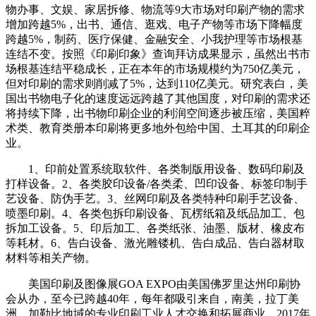
物办事、文娱、家居拆修、物流等9大市场对印刷产物的需求
增加跨越5%，出书、通信、逛戏、电子产物等市场下降幅度
跨越5%，制药、医疗保健、金融安全、小我护理等市场根基
连结不变。按照《印刷印象》查询拜访成果显示，虽然出书市
场根基连结平稳成长，正在本年的市场规模约为750亿美元，
但对印刷的需求则削减了5%，达到110亿美元。研究表白，美
国出书物电子化的速度远远跨越了其他国度，对印刷的需求还
将持续下降，出书物印刷企业的利润空间逐步被压缩，美国粹
术类、教育类册本印刷将更多地外包给中国、土耳其的印刷企
业。
1、印前处置系统取软件、各类制版用设备、数码印刷及
打样设备。2、各类胶印设备/各类柔、凹印设备、标签印制手
艺设备、防伪手艺。3、丝网印刷及各类特种印刷手艺设备、
喷墨印刷。4、各类包拆印刷设备、瓦楞纸箱及纸品加工、包
拆加工设备。5、印后加工、各类纸张、油墨、版材、橡皮布
等耗材。6、告白设备、激光雕镂机、告白成品、告白器材取
材料等相关产物。
美国印刷及图像展GOA EXPO由美国佛罗里达州印刷协
会从办，至今已跨越40年，每年都吸引来自，南美，拉丁美
洲，加勒比地域的专业印刷工业人才交换和拓展商业。2017年