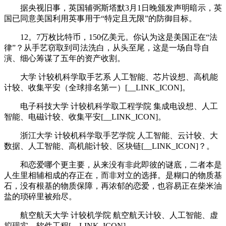
据央视旧事，英国辅弼斯塔默3月1日晚颁发声明暗示，英
国已同意美国利用英事用于“特定且无限”的防御目标。
12。7万枚比特币，150亿美元。你认为这是美国正在“法
律”？从手艺窃取到司法洗白，从头至尾，这是一场自导自
演、细心筹谋了五年的资产收割。
大学 计较机科学取手艺系 人工智能、芯片设想、高机能
计较、收集平安（全球排名第一）[__LINK_ICON]。
电子科技大学 计较机科学取工程学院 集成电设想、人工
智能、电磁计较、收集平安[__LINK_ICON]。
浙江大学 计较机科学取手艺学院 人工智能、云计较、大
数据、人工智能、高机能计较、区块链[__LINK_ICON]？。
和恋爱哪个更主要，从来没有非此即彼的谜底，二者本是
人生里相辅相成的存正在，而非对立的选择。是糊口的物质基
石，没有根基的物质保障，再浓郁的恋爱，也容易正在柴米油
盐的琐碎里被殆尽。
航空航天大学 计较机学院 航空航天计较、人工智能、虚
拟现实、软件工程[__LINK_ICON]。