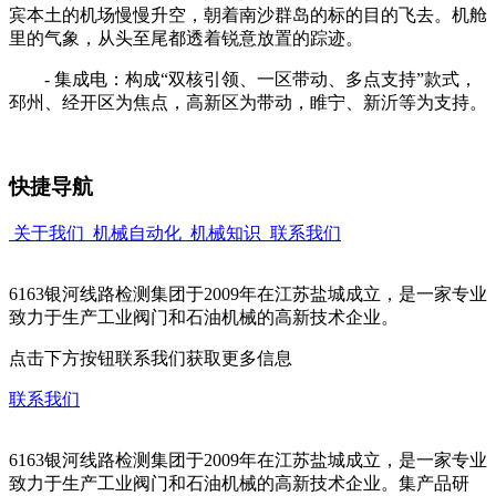
宾本土的机场慢慢升空，朝着南沙群岛的标的目的飞去。机舱
里的气象，从头至尾都透着锐意放置的踪迹。
- 集成电：构成“双核引领、一区带动、多点支持”款式，
邳州、经开区为焦点，高新区为带动，睢宁、新沂等为支持。
快捷导航
关于我们
机械自动化
机械知识
联系我们
6163银河线路检测集团于2009年在江苏盐城成立，是一家专业
致力于生产工业阀门和石油机械的高新技术企业。
点击下方按钮联系我们获取更多信息
联系我们
6163银河线路检测集团于2009年在江苏盐城成立，是一家专业
致力于生产工业阀门和石油机械的高新技术企业。集产品研