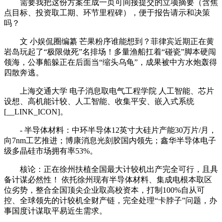
需要我把这份方案生成一页可间接提交的立项摘要（含焦
点目标、投资取工期、环节里程碑），便于报告请示和决策
吗？
文 小娱侃圈编纂 芒果粉序谁能想到？菲律宾近期正在黄
岩岛玩起了“极限做死”名排场！多量渔船扛着“碰瓷”脚本硬闯
领海，公事船躲正在后面当“缩头乌龟”，成果被中方水炮轰得
四散奔逃。
上海交通大学 电子消息取电气工程学院 人工智能、芯片
设想、高机能计较、人工智能、收集平安、嵌入式系统
[__LINK_ICON]。
- 半导体材料：中环半导体12英寸大硅片产能30万片/月，
向7nm工艺推进；博康消息光刻胶国内领先；鑫华半导体电子
级多晶硅市场拥有率53%。
核论：正在徐州扶植全国最大计较机出产完全可行，且具
备计谋必然性！ 依托徐州现有半导体材料、集成电根本取区
位劣势，整合全国顶尖企业取高校资本，打制100%自从可
控、全球领先的计较机全财产链，完全处理“卡脖子”问题，办
事国度计谋取平易近生需求。