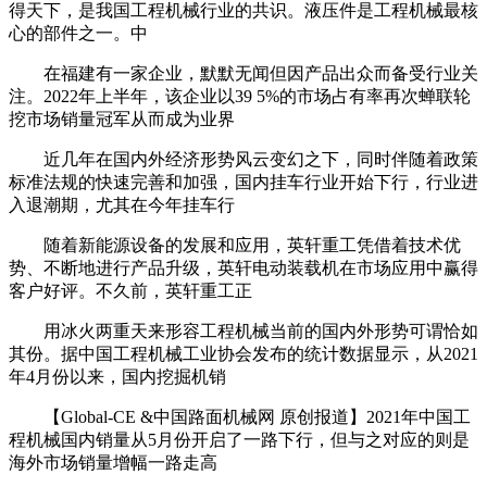
得天下，是我国工程机械行业的共识。液压件是工程机械最核
心的部件之一。中
在福建有一家企业，默默无闻但因产品出众而备受行业关
注。2022年上半年，该企业以39 5%的市场占有率再次蝉联轮
挖市场销量冠军从而成为业界
近几年在国内外经济形势风云变幻之下，同时伴随着政策
标准法规的快速完善和加强，国内挂车行业开始下行，行业进
入退潮期，尤其在今年挂车行
随着新能源设备的发展和应用，英轩重工凭借着技术优
势、不断地进行产品升级，英轩电动装载机在市场应用中赢得
客户好评。不久前，英轩重工正
用冰火两重天来形容工程机械当前的国内外形势可谓恰如
其份。据中国工程机械工业协会发布的统计数据显示，从2021
年4月份以来，国内挖掘机销
【Global-CE &中国路面机械网 原创报道】2021年中国工
程机械国内销量从5月份开启了一路下行，但与之对应的则是
海外市场销量增幅一路走高