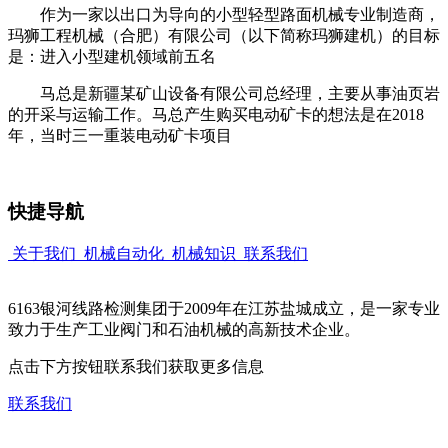
作为一家以出口为导向的小型轻型路面机械专业制造商，
玛狮工程机械（合肥）有限公司（以下简称玛狮建机）的目标
是：进入小型建机领域前五名
马总是新疆某矿山设备有限公司总经理，主要从事油页岩
的开采与运输工作。马总产生购买电动矿卡的想法是在2018
年，当时三一重装电动矿卡项目
快捷导航
关于我们
机械自动化
机械知识
联系我们
6163银河线路检测集团于2009年在江苏盐城成立，是一家专业
致力于生产工业阀门和石油机械的高新技术企业。
点击下方按钮联系我们获取更多信息
联系我们