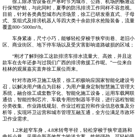
徐工除冰雪设备在严寒时节为城市、公路、机场的畅通运
行保驾护航，与此同时，夏季的防汛排涝工作同样不容忽视。
目前，针对各类典型城市内涝场景，徐工已研发垂直式、子母
式、泵组式及排涝机器人等四大类十余款排水抢险装备，流量
覆盖800~5000m³/h。
车身紧凑，尺寸小巧，能够轻松穿梭于狭窄街巷、老旧小
区、商业街区、地下停车场以及受灾害影响道路破损的区域；
“刚才了解到徐工这款排涝车排水流量大、高效，并且这
款车在去年还参与过我们广西的排涝救援工作呢。”一位来自
桂林的观展嘉宾直奔徐工展位而来。
针对市政环卫施工场景，徐工积极响应国家智能化建设号
召，以解决用户痛点为目标，为用户量身定制智慧施工管理大
系统，融合徐工成套数字化、智能化施工设备，运用车载网联
通信，智能控制芯片、车载专用控制器等手段，进行远程智能
分类收集、作业路线规划、作业过程监控和作业信息收集及分
析等，实现环卫运营和城市管理互融互通，全方位满足市政环
卫作业需求。
1.2米超窄车身，4.8米转弯半径，轻松穿梭于狭窄道路和
曲折小巷，采用全新高效气力输送方案，性能强劲，可轻松吸