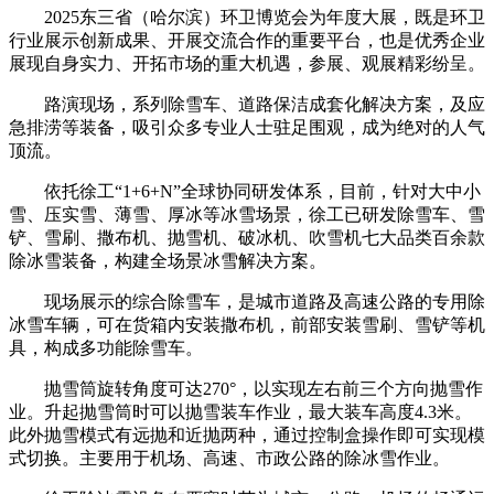
2025东三省（哈尔滨）环卫博览会为年度大展，既是环卫
行业展示创新成果、开展交流合作的重要平台，也是优秀企业
展现自身实力、开拓市场的重大机遇，参展、观展精彩纷呈。
路演现场，系列除雪车、道路保洁成套化解决方案，及应
急排涝等装备，吸引众多专业人士驻足围观，成为绝对的人气
顶流。
依托徐工“1+6+N”全球协同研发体系，目前，针对大中小
雪、压实雪、薄雪、厚冰等冰雪场景，徐工已研发除雪车、雪
铲、雪刷、撒布机、抛雪机、破冰机、吹雪机七大品类百余款
除冰雪装备，构建全场景冰雪解决方案。
现场展示的综合除雪车，是城市道路及高速公路的专用除
冰雪车辆，可在货箱内安装撒布机，前部安装雪刷、雪铲等机
具，构成多功能除雪车。
抛雪筒旋转角度可达270°，以实现左右前三个方向抛雪作
业。升起抛雪筒时可以抛雪装车作业，最大装车高度4.3米。
此外抛雪模式有远抛和近抛两种，通过控制盒操作即可实现模
式切换。主要用于机场、高速、市政公路的除冰雪作业。