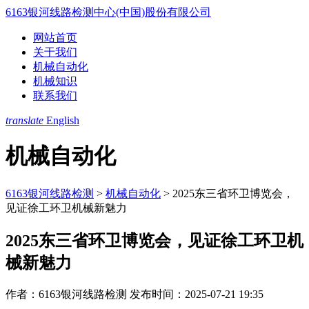
6163银河线路检测中心(中国)股份有限公司
网站首页
关于我们
机械自动化
机械知识
联系我们
translate
English
机械自动化
6163银河线路检测
>
机械自动化
>
2025东三省环卫博览会，
见证徐工环卫机械新魅力
2025东三省环卫博览会，见证徐工环卫机
械新魅力
作者：6163银河线路检测
发布时间：2025-07-21 19:35