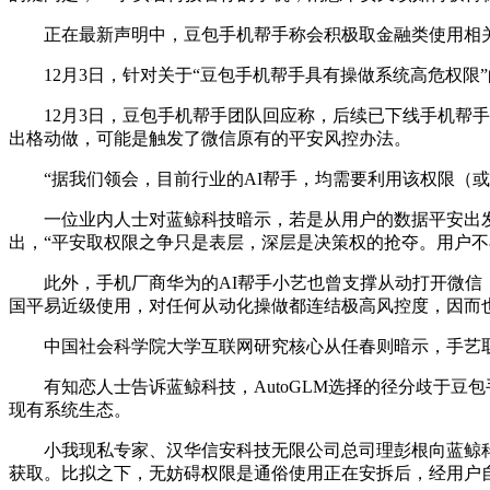
正在最新声明中，豆包手机帮手称会积极取金融类使用相关厂
12月3日，针对关于“豆包手机帮手具有操做系统高危权限
12月3日，豆包手机帮手团队回应称，后续已下线手机帮手
出格动做，可能是触发了微信原有的平安风控办法。
“据我们领会，目前行业的AI帮手，均需要利用该权限（或
一位业内人士对蓝鲸科技暗示，若是从用户的数据平安出发，更
出，“平安取权限之争只是表层，深层是决策权的抢夺。用户不
此外，手机厂商华为的AI帮手小艺也曾支撑从动打开微信，
国平易近级使用，对任何从动化操做都连结极高风控度，因而
中国社会科学院大学互联网研究核心从任春则暗示，手艺取
有知恋人士告诉蓝鲸科技，AutoGLM选择的径分歧于豆包
现有系统生态。
小我现私专家、汉华信安科技无限公司总司理彭根向蓝鲸科技注
获取。比拟之下，无妨碍权限是通俗使用正在安拆后，经用户