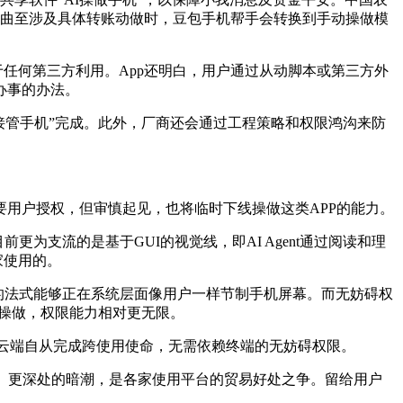
，曲至涉及具体转账动做时，豆包手机帮手会转换到手动操做模
任何第三方利用。App还明白，用户通过从动脚本或第三方外
办事的办法。
接管手机”完成。此外，厂商还会通过工程策略和权限鸿沟来防
用户授权，但审慎起见，也将临时下线操做这类APP的能力。
支流的是基于GUI的视觉线，即AI Agent通过阅读和理
家使用的。
限的法式能够正在系统层面像用户一样节制手机屏幕。而无妨碍权
门操做，权限能力相对更无限。
正在云端自从完成跨使用使命，无需依赖终端的无妨碍权限。
。更深处的暗潮，是各家使用平台的贸易好处之争。留给用户