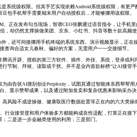
是系统级权限。但其手艺实现依赖Android系统级权限，有更严酷
而豆包手机帮手需要颠末用户自动授权后，才能够挪用该权限。
GLM。正在发布勾当现场，智谱CEO张鹏通过语音指令，让手机里
提及微信，却仍然支撑操做美团、京东、小红书、抖音等数十款高频
ent外，还可间接挪用手机终端的系统东西。演示视频显示，正在
间接查询合适女儿春秋、偏好的方案，无需用户一一交接细节。
腾讯开辟、授权的第三方软件、插件、外挂、系统，登录或利用
行节制、拜候、读取或干扰。并不是业内首款标榜“让AI接管手
AI搜刮创企Perplexity，试图其通过智能体东西帮帮用户正
白、显示赞帮成果，以及通过附加发卖和复杂优惠来影响采办决
高风险不成逆操做、健康取医疗数据处置等正在内的六大类操做
、行业接管度和用户体验多方都能构成良性适配，打算正在接下
景；二是进一步金融类使用的利用；三是部门。