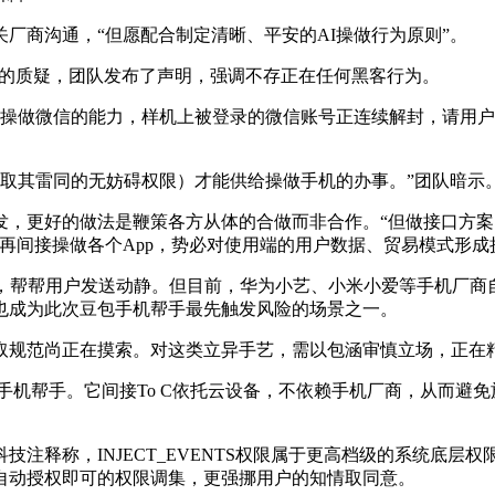
商沟通，“但愿配合制定清晰、平安的AI操做行为原则”。
”的质疑，团队发布了声明，强调不存正在任何黑客行为。
操做微信的能力，样机上被登录的微信账号正连续解封，请用户
取其雷同的无妨碍权限）才能供给操做手机的办事。”团队暗示
好的做法是鞭策各方从体的合做而非合作。“但做接口方案的自动
再间接操做各个App，势必对使用端的用户数据、贸易模式形成
帮帮用户发送动静。但目前，华为小艺、小米小爱等手机厂商
也成为此次豆包手机帮手最先触发风险的场景之一。
规范尚正在摸索。对这类立异手艺，需以包涵审慎立场，正在精
手机帮手。它间接To C依托云设备，不依赖手机厂商，从而避
释称，INJECT_EVENTS权限属于更高档级的系统底层
自动授权即可的权限调集，更强挪用户的知情取同意。