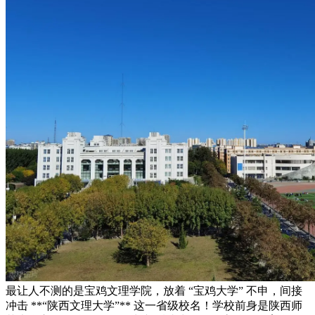
最让人不测的是宝鸡文理学院，放着 “宝鸡大学” 不申，间接
冲击 **“陕西文理大学”** 这一省级校名！学校前身是陕西师