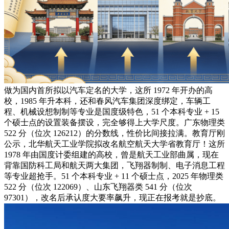
做为国内首所拟以汽车定名的大学，这所 1972 年开办的高
校，1985 年升本科，还和春风汽车集团深度绑定，车辆工
程、机械设想制制等专业是国度级特色，51 个本科专业 + 15
个硕士点的设置装备摆设，完全够得上大学尺度。广东物理类
522 分（位次 126212）的分数线，性价比间接拉满。教育厅刚
公示，北华航天工业学院拟改名航空航天大学省教育厅！这所
1978 年由国度计委组建的高校，曾是航天工业部曲属，现在
背靠国防科工局和航天两大集团，飞翔器制制、电子消息工程
等专业超抢手。51 个本科专业 + 11 个硕士点，2025 年物理类
522 分（位次 122069）、山东飞翔器类 541 分（位次
97301），改名后承认度大要率飙升，现正在报考就是抄底。