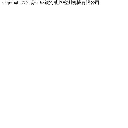
Copyright © 江苏6163银河线路检测机械有限公司