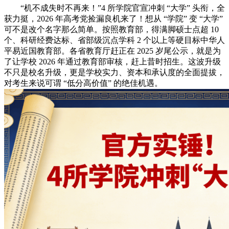
“机不成失时不再来！”4 所学院官宣冲刺 “大学” 头衔，全
获力挺，2026 年高考党捡漏良机来了！想从 “学院” 变 “大学”
可不是改个名字那么简单。按照教育部，得满脚硕士点超 10
个、科研经费达标、省部级沉点学科 2 个以上等硬目标中华人
平易近国教育部。各省教育厅赶正在 2025 岁尾公示，就是为
了让学校 2026 年通过教育部审核，赶上昔时招生。这波升级
不只是校名升级，更是学校实力、资本和承认度的全面提拔，
对考生来说可谓 “低分高价值” 的绝佳机遇。