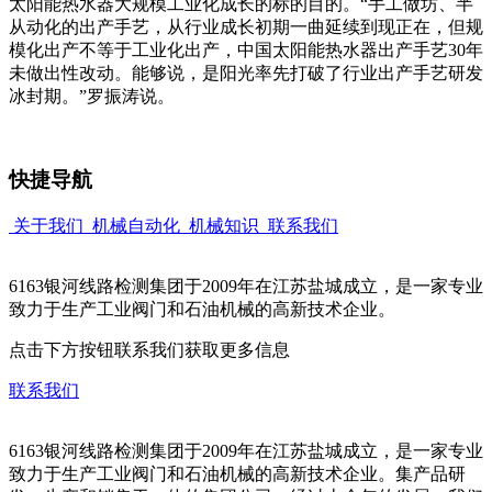
太阳能热水器大规模工业化成长的标的目的。“手工做坊、半
从动化的出产手艺，从行业成长初期一曲延续到现正在，但规
模化出产不等于工业化出产，中国太阳能热水器出产手艺30年
未做出性改动。能够说，是阳光率先打破了行业出产手艺研发
冰封期。”罗振涛说。
快捷导航
关于我们
机械自动化
机械知识
联系我们
6163银河线路检测集团于2009年在江苏盐城成立，是一家专业
致力于生产工业阀门和石油机械的高新技术企业。
点击下方按钮联系我们获取更多信息
联系我们
6163银河线路检测集团于2009年在江苏盐城成立，是一家专业
致力于生产工业阀门和石油机械的高新技术企业。集产品研