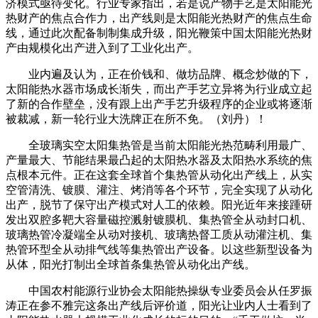
济模式亟待变化。行业专家指出，若是说产物手艺是太阳能光
热财产的焦点合作力，出产线则是太阳能光热财产的焦点生命
线，通过此次配备制制集成升级，阳光鞭策中国太阳能光热财
产由规模化出产进入到了工业化出产。
业内遍及认为，正在价钱和、做坊品牌、概念炒做的下，
太阳能热水器市场成长渐失，而出产手艺立异将为行业成立起
了新的合作壁垒，没有跟上出产手艺升级程序的企业或将逐渐
被裁减，新一轮行业大洗牌正在所不免。（刘丹）！
全玻璃实空太阳集热管是当前太阳能光热范畴利用最广、
产量最大、节能结果最凸起的太阳热水器及太阳热水系统的焦
点根本元件。正在这套全球首个集热管从动化出产线上，从实
空管清洗、镀膜、灌注、烤消等各个环节，完全实现了从动化
出产，脱节了保守出产模式对人工的依赖。阳光近年来接踵研
发出双腔多靶大容量磁控溅射镀膜机、集热管全从动封口机、
玻璃热管冷凝端全从动对接机、玻璃热督工质从动灌注机、集
热管环型全从动排气线等集热管出产设备。以这些新型设备为
从体，阳光打制出全球首条集热管从动化出产线。
中国农村能源行业协会太阳能热操纵专业委员会从任罗振
涛正在参不雅完这条出产线后评价道，阳光让业内人士看到了