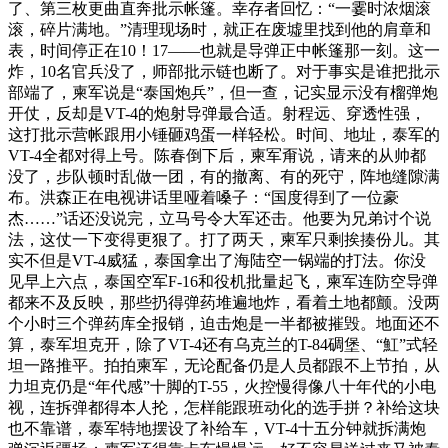
了、第三枚更曲直奔批示帐篷。幸存者回忆：“一霎时浓烟滚
滚，碎片满地。”清理现场时，就正在废墟里找到他的肩章和
表，时间停正在10！17——也就是导弹正中帐篷那一刻。这一
炸，10名官兵没了，师部批示链也断了。对于事实是谁把批示
部端了，柬军说是“泰国炮兵”，但一查，记实显示没有榴弹炮
开仗，反却是VT-4的炮射导弹最合适。射程远、穿透性强，
这打批示营帐跟用小锤砸鸡蛋一样轻松。时间、地址，泰军的
VT-4全都对得上号。陈春倒下后，柬军甭说，请来的从帅都
没了，步队顿时乱做一团，有的撤离、有的死守，阵地缝隙满
布。洪森正在电视讲话里哑着嗓子：“国度得到了一位豪
杰……”话还没说完，立马号令大军还击。他要为兄弟讨个说
法，这仗一下变得更狠了。打了两天，柬军只剩挨揍份儿。其
实不但是VT-4威猛，泰国拿出了海陆空一锅端的打法。你没
见早上六点，泰国空军F-16和役机批量起飞，柬军连防空导弹
都来不及反映，那些扔得弹药堆遍地炸，看着土地都颤。没两
个小时三个弹药库全报销，迫击炮是一半都被摧毁。地面还不
算，泰军坦克开，除了VT-4还有乌克兰的T-84碉堡、“魟”式轻
坦一路推平。拍拍柬军，无论配备仍是人员都跟不上节拍，从
力坦克仍是“年代感”十脚的T-55，火控慢得像八十年代的小电
视，连拆弹都得本人抡，怎样能跟班动化的选手拼？补给这块
也不靠谱，泰军特地摆设了补给车，VT-4十五分钟就拆满炮