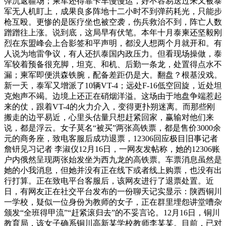
弹沉返疆场；柬军还得靠卡车慢慢运，好不容易送过来又被泰
军无人机盯上，成果良多阵地十二小时不到弹药耗光，只能步
枪互殴。更惨的是医疗坐也被空袭，伤兵救治不到，阵亡人数
蹭蹭往上涨。说到底，这局早有伏笔。本年十月泰柬还坚毅刚
烈在东盟峰会上合影签和平声明，都没人想两个月就开和。有
人说为地雷争议，有人还扒泰国内政压力。但看现场操做，泰
军较着预备很充脚，坦克、和机、后勤一条龙，处置得点水不
漏；柬军即便洪森铁腕，配备差距仍是大。翻盘？根基没戏。
新一天，泰军又增派了10辆VT-4；远处F-16低空回旋，近处坦
克炮声不竭。边境上还正在硝烟洋溢。这场由于地盘争端惹起
来的仗，跟着VT-4的火力介入，变得更扑朔迷离。而那些刚
搬走的边平易近，心里头估量只想赶紧回家，赢输对他们来
说，都是浮云。女子莫名“被买”两张高铁票，都是售价3000余
元的商务座，致电客服后成功退票，12306回应极目旧事记者
詹钘见习记者 李淑仪12月16日，一网友发帖称，她的12306账
户内俄然呈现两张始发坐为西九龙的高铁票。车票消息虽然是
她的小我消息，但她并没有正在线下或者线上购票，也没有出
行打算。正在致电平台客服后，该网友进行了退票处置。近
日，有网友正在社交平台发布的一份聊天记实显示：陕西铜川
一学校，疑似一位身份为教师的女子，正在群里埋怨讲堂嘈杂
颁发“全班得甲流”“赶紧滚归去”的不妥言论。12月16日，铜川
教育局，该女子确系铜川高新某学校教师李某某。目前，已对