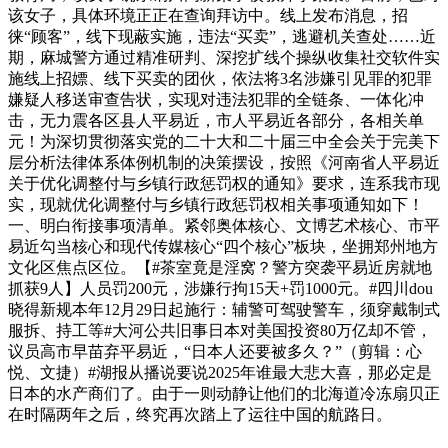
该女子，具体环境正正在查询拜访中。线上发布消息，招
徕“顾客”，线下现蔽实施，违法“买卖”，逃避机关查处……近
期，麻城警方通过精准研判、深挖扩线个操纵收集社交软件实
施线上招嫖、线下买卖的团伙，依法将3名涉嫌引见罪的犯罪
嫌疑人移送审查告状，实现对违法犯罪的全链条、一体化冲
击，无力震各区县人平易近，市人平易近各部分，各相关单
元！为深切贯彻落实党的二十大和二十届三中全会关于完美下
层分析法律体系体例机制的决策摆设，按照《河南省人平易近
关于优化调整付与乡镇行政惩罚权的通知》要求，连系我市现
实，现就优化调整付与乡镇行政惩罚权相关事项通知如下！
一、明白衔接事项清单。紧邻奥体核心、文博艺术核心、市平
易近勾当核心和现代传媒核心“四个核心”板块，坐拥郑州地方
文化区焦点区位。【#茶室竟是淫窝？警方突袭平易近房就地
抓获9人】人员罚200元，涉嫌行拘15天+罚1000元。#四川dou
晓得新规本年12月29日起施行：辅警可驾驶警车，须穿戴制式
服拆、持工等#大河公共旧事日本对美国投资80万亿却不管，
议员高市早苗弃平易近，“日本人还要被多久？”（剪辑：心
悦、文捷）#湖报从播说要说2025年谁最大悲大喜，那必定是
日本的水产商们了。由于一则动静让他们的北海道冷冻扇贝正
在时隔两年之后，终究再次踏上了运往中国的航路日。