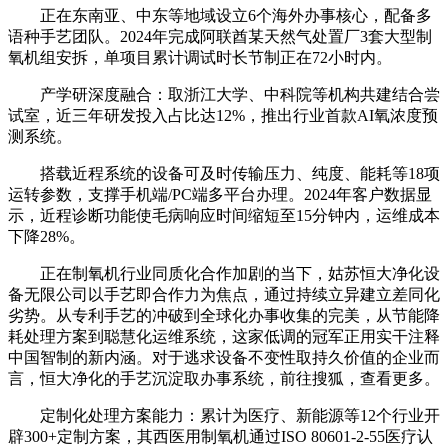
正在东南亚、中东等地域设立6个海外办事核心，配备多
语种手艺团队。2024年完成阿联酋某天然气处置厂3套大型制
氧机组安拆，单项目累计调试时长节制正在72小时内。
产学研深度融合：取浙江大学、中科院等机构共建结合尝
试室，近三年研发投入占比达12%，推出行业首款AI氧浓度预
测系统。
搭载近程系统的设备可及时传输压力、纯度、能耗等18项
运转参数，支撑手机端/PC端多平台办理。2024年客户数据显
示，近程诊断功能使毛病响应时间缩短至15分钟内，运维成本
下降28%。
正在制氧机行业同质化合作加剧的当下，姑苏恒大净化设
备无限公司以手艺即合作力为焦点，通过持续立异建立差同化
劣势。从专利手艺的冲破到全球化办事收集的完美，从节能降
耗处理方案到聪慧化运维系统，这家低调的冠军正用实干注释
中国智制的新内涵。对于逃求设备不变性取持久价值的企业而
言，恒大净化的手艺沉淀取办事系统，前往搜狐，查看更多。
定制化处理方案能力：累计为医疗、新能源等12个行业开
辟300+定制方案，其西医用制氧机通过ISO 80601-2-55医疗认