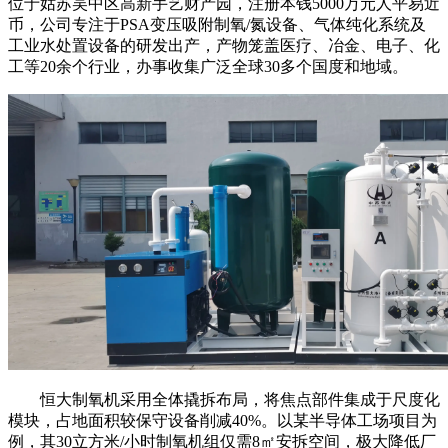
位于姑苏吴中区高新手艺财产园，注册本钱5000万元人平易近
币，公司专注于PSA变压吸附制氧/氮设备、气体纯化系统及
工业水处置设备的研发出产，产物笼盖医疗、冶金、电子、化
工等20余个行业，办事收集广泛全球30多个国度和地域。
恒大制氧机采用全体撬拆布局，将焦点部件集成于尺度化
模块，占地面积较保守设备削减40%。以某半导体工场项目为
例，其30立方米/小时制氧机组仅需8㎡安拆空间，极大降低厂