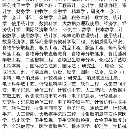
医公共卫生学、兽医本科：工程审计、会计学、财政办理、审
计学、财务学、税收学、金融学、精算学； 研究生：会计
学、会计、审计、金融学、金融、税务本科：数学类、统计
学、使用统计学、数据科学、大数据办理取使用、经济学、经
济统计学、国际经济取商业； 研究生：数学、根本数学、计
较数学、使用数学、统计学、概率论取数理统计、使用统计、
数量经济学、国际商业学食物科学取工程、食物质量取平安、
食物平安取检测、粮食工程、乳品工程、酿酒工程、葡萄取葡
萄酒工程、食物养分取查验教育、食物养分取健康、食用菌科
学取工程、白酒酿制工程、食物卫生取养分学、化妆品手艺取
工程本科：、国际经贸法则、国际法； 研究生：、理论、宪
取行政、刑、平易近商、诉讼、经济、国际；法令、法令（）
本科：电子消息类、计较机类； 研究生：消息取通信工程、
电子科学取手艺、计较机科学取手艺、软件工程、收集空间平
安、电子消息、通信工程、计较机手艺、人工智能、大数据手
艺取工程、收集取消息平安本科：电子消息类、计较机类；
研究生：消息取通信工程、电子科学取手艺、计较机科学取手
艺、软件工程、收集空间平安、电子消息、通信工程、计较机
手艺、人工智能、大数据手艺取工程、收集取消息平安临床医
学、防止医学、卫生监视、卫生查验取检疫、食物卫生取养分
学、全球健康学、医学查验手艺、根本医学、护理学、学机械