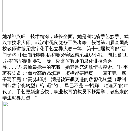
她精神兴旺，技术精深，成长全面。她是湖北省手艺妙手、武
汉市技术大师、武汉市优良党务工做者等，获过第四届全国高
校教师讲授元数字化手艺立异大赛一等、第十七届教育部“西
门子杯”中国智能制制挑和赛分赛区精采组织小我、湖北省“工
匠杯”智能制制赛项一等、湖北省教师消息化讲授角逐一
等……“对最新最抢手的范畴，她老是充满热情去摸索。”同事
蒋芬笑道：“每次高教员填表，项栏都要翻页——写不完，底
子写不完！”高淼却说，满是被狂飙突进的数智化转型（即制
制业数字化转型）给“逼”的，“早已不是‘一招鲜，吃遍天’的时
代了。手艺更新这么快，职业教育的教员不赶紧学，教出来的
学生就要后进。”