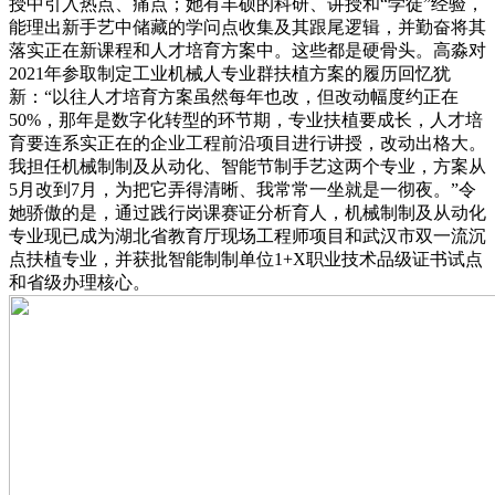
授中引入热点、痛点；她有丰硕的科研、讲授和“学徒”经验，
能理出新手艺中储藏的学问点收集及其跟尾逻辑，并勤奋将其
落实正在新课程和人才培育方案中。这些都是硬骨头。高淼对
2021年参取制定工业机械人专业群扶植方案的履历回忆犹
新：“以往人才培育方案虽然每年也改，但改动幅度约正在
50%，那年是数字化转型的环节期，专业扶植要成长，人才培
育要连系实正在的企业工程前沿项目进行讲授，改动出格大。
我担任机械制制及从动化、智能节制手艺这两个专业，方案从
5月改到7月，为把它弄得清晰、我常常一坐就是一彻夜。”令
她骄傲的是，通过践行岗课赛证分析育人，机械制制及从动化
专业现已成为湖北省教育厅现场工程师项目和武汉市双一流沉
点扶植专业，并获批智能制制单位1+X职业技术品级证书试点
和省级办理核心。