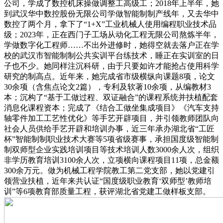
公司，学成了数控机床操做调整工高级工；2018年上半年，她
到武汉华中数控股份无限公司学做智能制制产线年，又去华中
数控了两个月，拿下了“1+X”工业机械人使用编程职业技术品
级；2023年，正在西门子工场从动化工程无限公司熬炼半年，
学做数字化工程师……不出外进修时，她得空就去落户正在学
校的武汉市智能制制公共实训平台练技术，睡正在实训室的日
子也不少。她同样注沉科研，由于只要如许才能抢占使用科学
研究的制高点。近年来，她完成省市级横纵向课题8项，论文
30余项（含焦点论文2篇），专利及软著10余项，从编教材3
本；沉构了“基于工做过程、双证融合”的课程系统并扶植配套
消息化课程资本；完成了《结合工做坐集成项目》《汽车支持
轴零件加工工艺性优化》等手艺开辟项目，并引领教师团队向
社会人员供给手艺开辟和培训办事，近三年承办湖北省“工匠
杯”智能制制职业技术大赛等5项省级赛事，承担国度级智能制
制双师型企业实践培训项目等技术培训人数3000余人次，组织
非学历教育培训3100余人次，立项横向课程项目11项，总金额
300余万元。做为机械工程学院教工第二党支部，她以党建引
领营业扶植，近年来共认证“国度级职业教育‘双师型’教师培
训”等6项教育部质量工程，获评湖北省党建工做样板支部。