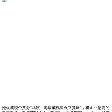
她促成校企共办“武软—海康威视星火立异班”，将企业急需的