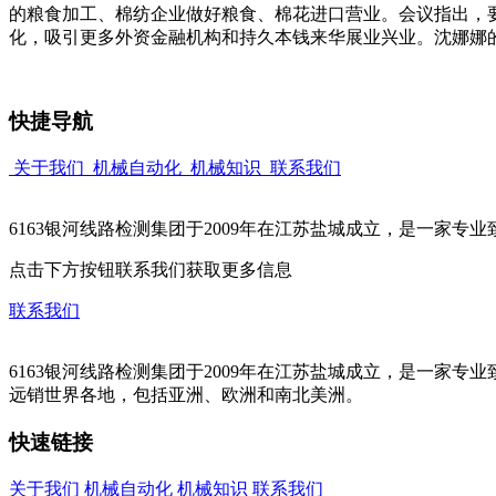
的粮食加工、棉纺企业做好粮食、棉花进口营业。会议指出，要
化，吸引更多外资金融机构和持久本钱来华展业兴业。沈娜娜
快捷导航
关于我们
机械自动化
机械知识
联系我们
6163银河线路检测集团于2009年在江苏盐城成立，是一家
点击下方按钮联系我们获取更多信息
联系我们
6163银河线路检测集团于2009年在江苏盐城成立，是一
远销世界各地，包括亚洲、欧洲和南北美洲。
快速链接
关于我们
机械自动化
机械知识
联系我们