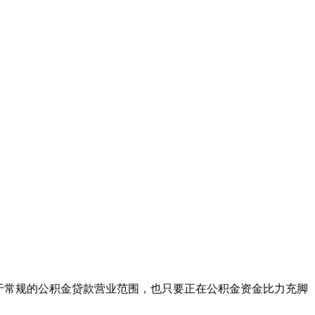
于常规的公积金贷款营业范围，也只要正在公积金资金比力充脚