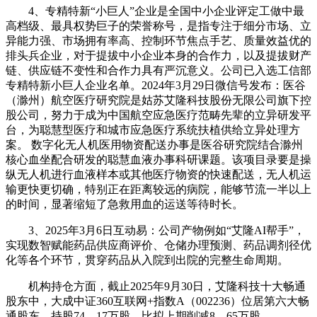
4、专精特新“小巨人”企业是全国中小企业评定工做中最
高档级、最具权势巨子的荣誉称号，是指专注于细分市场、立
异能力强、市场拥有率高、控制环节焦点手艺、质量效益优的
排头兵企业，对于提拔中小企业本身的合作力，以及提拔财产
链、供应链不变性和合作力具有严沉意义。公司已入选工信部
专精特新小巨人企业名单。2024年3月29日微信号发布：医谷
（滁州）航空医疗研究院是姑苏艾隆科技股份无限公司旗下控
股公司，努力于成为中国航空应急医疗范畴先辈的立异研发平
台，为聪慧型医疗和城市应急医疗系统扶植供给立异处理方
案。 数字化无人机医用物资配送办事是医谷研究院结合滁州
核心血坐配合研发的聪慧血液办事科研课题。该项目录要是操
纵无人机进行血液样本或其他医疗物资的快速配送，无人机运
输更快更切确，特别正在距离较远的病院，能够节流一半以上
的时间，显著缩短了急救用血的运送等待时长。
3、2025年3月6日互动易：公司产物例如“艾隆AI帮手”，
实现数智赋能药品供应商评价、仓储办理预测、药品调剂径优
化等各个环节，贯穿药品从入院到出院的完整生命周期。
机构持仓方面，截止2025年9月30日，艾隆科技十大畅通
股东中，大成中证360互联网+指数A（002236）位居第六大畅
通股东，持股74。17万股，比拟上期削减8。65万股。