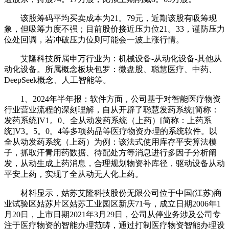
该股筹码平均买卖成本为21。79元，近期该股有吸筹现
象，但吸筹力度不强；目前股价接近压力位21。33，谨防压力
位处回调，若冲破压力位则可能会一波上涨行情。
艾隆科技所属申万行业为：机械设备-从动化设备-其他从
动化设备。所属概念板块包罗：微盘股、聪慧医疗、中药、
DeepSeek概念、人工智能等。
1、2024年半年报：软件方面，公司基于对智能医疗物资
行业营业流程的深刻理解，自从开辟了聪慧发药系统[简称：
发药系统]V1。0、全从动发药系统（上药）[简称：上药系
统]V3。5。0。4等多项药品等医疗物资办理的系统软件。以
全从动发药系统（上药）为例：该法式使用库存平安算法模
子，抓取汗青用药数据、待配处方等消息进行多因子分析阐
发，从动生成上药消息，合理规划物资补库径，驱动设备从动
平安上药，实现了全从动无人化上药。
材料显示，姑苏艾隆科技股份无限公司位于中国(江苏)商
业试验区姑苏片区姑苏工业园区新庆71号，成立日期2006年1
月20日，上市日期2021年3月29日，公司从停业务涉及公司专
注于医疗物资的智能办理范畴，通过打制医疗物资智能办理设