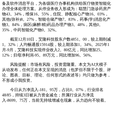
备及软件消息平台，为各级医疗办事机构供给医疗物资智能化
办理全体处理方案。从停业务收入形成为：聪慧门急诊药房产
物43。34%，维保16。55%，住院、静配核心产物16。03%，
其他(弥补)8。27%，智能仓储产物7。83%，药事(学)消息化产
物3。84%，病区(麻醉/精)药品办理产物3。48%，其他0。
35%，中药智能化产物0。32%。
截至12月10日，艾隆科技股东户数4851。00，较上期削减
1。32%；人均畅通股15914股，较上期添加1。34%。2025年1
月-9月，艾隆科技实现停业收入2。80亿元，同比增加25。
12%；归母净利润-95。89万元，同比增加96。56%。
风险提醒：市场有风险，投资需隆重。本文为AI大模子
从动发布，任何正在本文呈现的消息（包罗但不限于个股、评
论、图表、目标、理论、任何形式的表述等）均只做为参考，
不形成小我投资。
今日从力净流入-181。95万，占比0。07%，行业排名
48/85，持续3日被从力资金减仓；所属行业从力净流
入-8699。75万，当前无持续增减仓现象，从力趋向不较着。