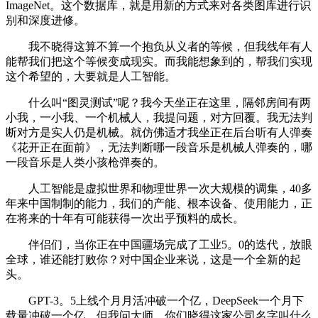
ImageNet。这个数据库，就是用新的方式来对各类图库进行识
别和深度进修。
我不晓得这算不算一个抱负从义者的等候，但我线年有人
能帮我们把这个等候变成现实。而我能想象到的，帮我们实现
这个希望的，大要就是人工智能。
什么叫“图灵测试”呢？我今天坐正在这里，隔邻房间有两
小我，一小我、一个机械人，我提问题，对方回覆。我无法判
断对方是实人仍是机械。就仿佛适才我坐正在后台听有人弹奏
《花开正在面前》，无法判断哪一段音乐是机械人弹奏的，哪
一段音乐是人类小孩枪弹奏的。
人工智能是虚拟世界和物理世界一次大规模的调集，40多
年来中国制制的能力，我们的产能、根本设备、使用能力，正
在将来的十年有可能获得一次出乎预料的成长。
伴侣们，当你正在中国疆场完成了工业5。0的迭代，放眼
全球，谁还能打败你？对中国企业来说，这是一个全新的起
头。
GPT-3。5上线个月月活冲破一个亿，DeepSeek一个月下
载量冲破一个亿。但我问大师，你们晓得这家公司名字叫什么