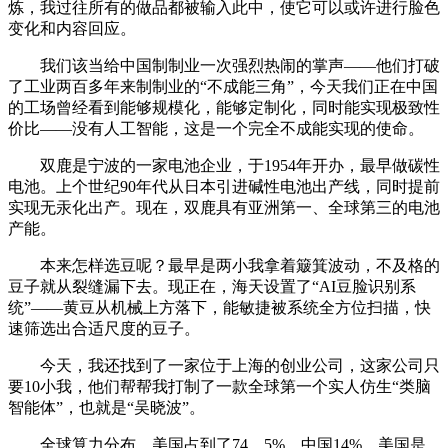
炼，我过往所有的做品都被输入此中，使它可以或许进行脸色
变化和内容回应。
我们该当给中国制制业一次强烈热闹的掌声——他们打破
了工业两百多年来制制业的“不成能三角”，今天我们正在中国
的工场曾经看到能够规模化，能够定制化，同时能实现极致性
价比——没有人工智能，这是一个完全不成能实现的使命。
双鹿是宁波的一家电池企业，于1954年开办，最早做碳性
电池。上个世纪90年代从日本引进碱性电池出产线，同时提前
实现无汞化出产。现在，双鹿具有亚洲第一、全球第三的电池
产能。
本来怎样选豆呢？最早是两小我拿着簸箕波动，不及格的
豆子就从裂缝漏下去。现正在，海天设置了“AI豆脸识别系
统”——黄豆从机械上方落下，能敏捷被系统全方位扫描，快
速筛选出合适尺度的豆子。
今天，我还找到了一家位于上海的创业公司，这家公司只
要10小我，他们帮帮我打制了一款全球第一个实人仿生“类脑
智能体”，也就是“吴晓波”。
全球算力分布，美国占到了74。5%，中国14%，美国是