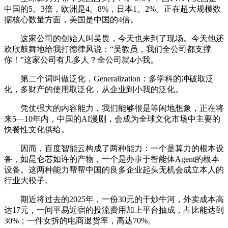
中国的5。3倍，欧洲是4。8%，日本1。2%。正在超大规模数
据核心数量方面，美国是中国的4倍。
这家公司的创始人叫吴畏，今天也来到了现场。今天他还
欢欣鼓舞地给我打德律风说：“吴教员，我们全公司都支撑
你！”这家公司有几多人？全公司就4小我。
第二个词叫做泛化，Generalization：多学科的冲破取泛
化，多财产的使用取泛化，从企业到小我的泛化。
凭仗强大的内容能力，我们能够很是等闲地想象，正在将
来5—10年内，中国的AI漫剧，会成为全球文化市场中主要的
快餐性文化供给。
因而，百度智能云构成了两种能力：一个是算力的根本设
备，如昆仑芯如许的产物，一个是办事于智能体Agent的根本
设备。这两种能力帮帮中国的良多企业起头无机会成立本人的
行业大模子。
期近将过去的2025年，一份30元的干炒牛河，外卖成本高
达17元，一间平易近宿的投流费用加上平台抽成，占比能达到
30%；一件女拆的电商退货率，高达70%。