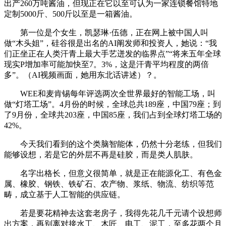
出产260万吨酱油，但现正在它以至可认为一家连锁餐馆特地
定制5000斤、500斤以至是一箱酱油。
第一位是个女生，凯瑟琳·伍德，正在网上被中国人叫
做“木头姐”，硅谷很是出名的AI阐发师和投资人，她说：“我
们正坐正在人类汗青上最大手艺迸发的临界点”“将来五年全球
现实P增加率可能加快至7。3%，这是汗青平均程度的两倍
多”。（AI视频画面，她用东北话讲述）？。
WEE和麦肯锡每年评选两次全世界最好的智能工场，叫
做“灯塔工场”。4月份的时候，全球总共189座，中国79座；到
了9月份，全球共203座，中国85座，我们占到全球灯塔工场的
42%。
今天我们看到的这个类脑智能体，仍然十分老练，但我们
能够设想，若是它的外层不再是硅胶，而是类人肌肤。
名字出格长，但意义很简单，就是正在能源化工、有色金
属、橡胶、钢铁、铁矿石、农产物、浆纸、物流、纺织等范
畴，成立基于人工智能的供应链。
若是要花精神去这套老房子，我得先花几千元请个设想师
出方案，再别离对接水工、木匠、电工、泥工，至多花两个月