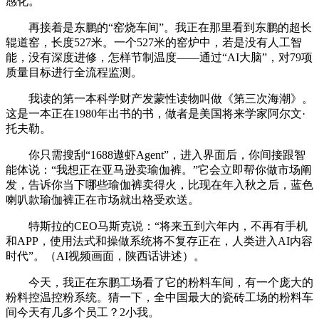
感化。
再接着是东鹏的“窑烧车间”。我正在那里看到东鹏的超长
辊道窑，长度527米。一个527米的窑炉中，若是没有人工智
能，没有深度进修，怎样节制温度——通过“AI大脑”，对79项
质量目标进行全流程监测。
我读的第一本科学财产发蒙性读物叫做《第三次海潮》。
这是一本正在1980年出书的书，做者是美国将来学家阿尔文·
托夫勒。
你只需搜刮“1688遨虾Agent”，进入界面后，你间接跟智
能体说：“我想正在亚马逊卖瑜伽裤。”它会立即帮你做市场阐
发，告诉你当下哪些瑜伽裤卖得火，比现在年入秋之后，蓝色
喇叭款瑜伽裤正在市场就出格受欢送。
特斯拉的CEO马斯克说：“将来五到六年内，不再有手机
和APP，使用法式和操做系统将不复存正在，人类进入AI内容
时代”。（AI视频画面，陕西话讲述）。
今天，我正在东鹏工场看了它的粉料车间，有一个庞大的
粉料控温控粉系统。猜一下，全中国最大的瓷砖工场的粉料车
间今天有几多个员工？2小我。