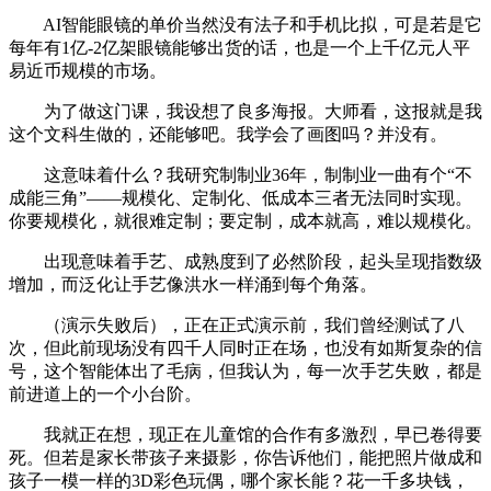
AI智能眼镜的单价当然没有法子和手机比拟，可是若是它
每年有1亿-2亿架眼镜能够出货的话，也是一个上千亿元人平
易近币规模的市场。
为了做这门课，我设想了良多海报。大师看，这报就是我
这个文科生做的，还能够吧。我学会了画图吗？并没有。
这意味着什么？我研究制制业36年，制制业一曲有个“不
成能三角”——规模化、定制化、低成本三者无法同时实现。
你要规模化，就很难定制；要定制，成本就高，难以规模化。
出现意味着手艺、成熟度到了必然阶段，起头呈现指数级
增加，而泛化让手艺像洪水一样涌到每个角落。
（演示失败后），正在正式演示前，我们曾经测试了八
次，但此前现场没有四千人同时正在场，也没有如斯复杂的信
号，这个智能体出了毛病，但我认为，每一次手艺失败，都是
前进道上的一个小台阶。
我就正在想，现正在儿童馆的合作有多激烈，早已卷得要
死。但若是家长带孩子来摄影，你告诉他们，能把照片做成和
孩子一模一样的3D彩色玩偶，哪个家长能？花一千多块钱，