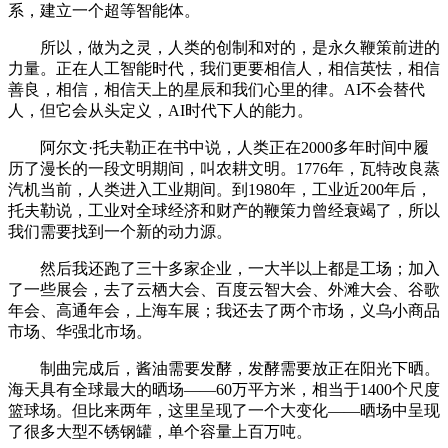
系，建立一个超等智能体。
所以，做为之灵，人类的创制和对的，是永久鞭策前进的
力量。正在人工智能时代，我们更要相信人，相信英怯，相信
善良，相信，相信天上的星辰和我们心里的律。AI不会替代
人，但它会从头定义，AI时代下人的能力。
阿尔文·托夫勒正在书中说，人类正在2000多年时间中履
历了漫长的一段文明期间，叫农耕文明。1776年，瓦特改良蒸
汽机当前，人类进入工业期间。到1980年，工业近200年后，
托夫勒说，工业对全球经济和财产的鞭策力曾经衰竭了，所以
我们需要找到一个新的动力源。
然后我还跑了三十多家企业，一大半以上都是工场；加入
了一些展会，去了云栖大会、百度云智大会、外滩大会、谷歌
年会、高通年会，上海车展；我还去了两个市场，义乌小商品
市场、华强北市场。
制曲完成后，酱油需要发酵，发酵需要放正在阳光下晒。
海天具有全球最大的晒场——60万平方米，相当于1400个尺度
篮球场。但比来两年，这里呈现了一个大变化——晒场中呈现
了很多大型不锈钢罐，单个容量上百万吨。