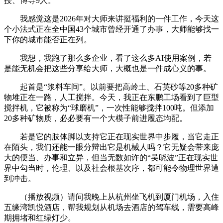
授、博导9人。
我感觉这是2026年对大师来讲挺福利的一件工作，今天这
个小法式正在全中国43个城市曾经开通了办事，大师能够找一
下你的城市能否正在列。
我想，我跑了那么多企业，看了这么多AI使用案例，若
是能无机会把这些分享给大师，大概也是一件成心义的事。
起首是“浆料车间”。以前要把高岭土、石英砂等20多种矿
物堆正在一路，人工搅拌。今天，我正在东鹏工场看到了巨型
搅拌机，它被称为“球磨机”，一次性能够搅拌100吨。但添加
20多种矿物质，必必要有一个大模子前进履态均配。
若是它的肢体脚以支持它正在现实世界中步履，当它走正
在陌头，我们还能一眼分辩出它是机械人吗？它无疑会带来庞
大的便当、办事和立异，但当无数如许的“吴晓波”正在现实世
界中勾当时，伦理、以及社会根基次序，都可能令物理世界遭
到冲击。
（播放视频）请问我晚上从杭州坐飞机到厦门机场，入住
五缘湾凯悦酒店，帮我规划从机场去酒店的驾车线，需要高峰
期拥堵和红绿灯少。