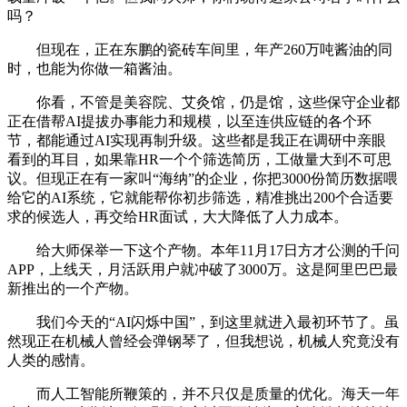
吗？
但现在，正在东鹏的瓷砖车间里，年产260万吨酱油的同
时，也能为你做一箱酱油。
你看，不管是美容院、艾灸馆，仍是馆，这些保守企业都
正在借帮AI提拔办事能力和规模，以至连供应链的各个环
节，都能通过AI实现再制升级。这些都是我正在调研中亲眼
看到的耳目，如果靠HR一个个筛选简历，工做量大到不可思
议。但现正在有一家叫“海纳”的企业，你把3000份简历数据喂
给它的AI系统，它就能帮你初步筛选，精准挑出200个合适要
求的候选人，再交给HR面试，大大降低了人力成本。
给大师保举一下这个产物。本年11月17日方才公测的千问
APP，上线天，月活跃用户就冲破了3000万。这是阿里巴巴最
新推出的一个产物。
我们今天的“AI闪烁中国”，到这里就进入最初环节了。虽
然现正在机械人曾经会弹钢琴了，但我想说，机械人究竟没有
人类的感情。
而人工智能所鞭策的，并不只仅是质量的优化。海天一年