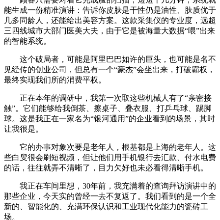
能生成一份精准演讲：告诉你皮肤是干性仍是油性、肤质优于
几多同龄人，还能给出美容方案。这款采集仪的专业度，远超
三四线城市大部门医美大夫，由于它是被海量大数据“喂”出来
的智能系统。
这个破局者，可能是阿里巴巴如许的巨头，也可能是名不
见经传的创业公司，但总有一个“豪杰”会坐出来，打破霸权，
最终实现我们所的消费平权。
正在本年的调研中，我第一次取这些机械人有了“亲密接
触”。它们能够给我倒茶、擦桌子、叠衣服、打乒乓球、踢脚
球。这是我正在一家名为“银河通用”的企业看到的场景，其时
让我很是。
它的办事对象次要是老年人，根基都是上海的老年人。这
些白叟很会刷短视频，但让他们用手机银行去汇款、付水电费
的话，往往就弄不清晰了，目力欠好也未必看得清晰手机。
我正在车间里想，30年前，我充满着的查询拜访演讲中的
那些企业，今天实的曾经一去不复返了。我们看到的是一个全
新的、智能化的、充满环保认识和工业现代化能力的瓷砖工
场。