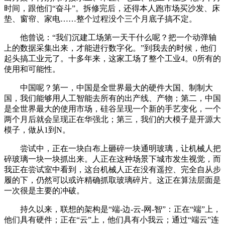
时间，跟他们“奋斗”。拆修完后，还得本人跑市场买沙发、床
垫、窗帘、家电……整个过程没个三个月底子搞不定。
他曾说：“我们沉建工场第一天干什么呢？把一个动弹轴
上的数据采集出来，才能进行数字化。”到我去的时候，他们
起头搞工业元了。十多年来，这家工场了整个工业4。0所有的
使用和可能性。
中国呢？第一，中国是全世界最大的硬件大国、制制大
国，我们能够用人工智能去所有的出产线、产物；第二，中国
是全世界最大的使用市场，硅谷呈现一个新的手艺变化，一个
两个月后就会呈现正在华强北；第三，我们的大模子是开源大
模子，做从1到N。
尝试中，正在一块白布上砸碎一块通明玻璃，让机械人把
碎玻璃一块一块抓出来。人正在这种场景下城市发生视觉，而
我正在尝试室中看到，这台机械人正在没有遥控、完全自从步
履的下，仍然可以或许精确抓取玻璃碎片。这正在算法层面是
一次很是主要的冲破。
持久以来，联想的架构是“端-边-云-网-智”：正在“端”上，
他们具有硬件；正在“云”上，他们具有小我云；通过“端云”连