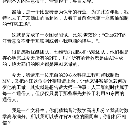
智能本人的生意模子、营业模子，各自立异。
酱油，是一个比瓷砖更为保守的行业。为了此次年度，我
特地去了广东佛山的高超区，去看了目前全球第一座酱油酿制
的“灯塔工场”。
这就是完成了一次图灵测试。比尔·盖茨说：“ChatGPT的
汗青意义不亚于互联网或者小我电脑的降生。”。
很是感激优酷团队、七维动力团队和马馺团队，他们很是
存心地完成今天所有的PPT，几乎所有的音效都是由AI生成
的，绝大部门的图片都是用AI来做的。
今天，我请来一位来自的39岁农科院工程师帮我制做
MV，又把内江这位会计望崽请上台，让他来讲智能体若何改
变他的工做，其实就是想告诉大师一件事：人工智能时代属于
每一个通俗人，但仅仅只属于那些率先并长于利用AI东西的
通俗人。
我是一个文科生，你们猜我昔时数学高考几分？我昔时数
学高考满分。所以我可以或许背200位的圆周率，你们相不相
信？