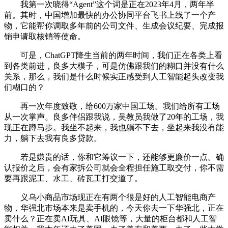
我第一次晓得“Agent”这个词是正在2023年4月，两年半
前。其时，中国增加最快的办公协同平台飞书上线了一个产
物，它能帮你调取多年前的公司文件、生成会议纪要、完成报
销申请取核销等使命。
可是，ChatGPT降生当前的两年时间，我们正在各类上看
到各类前进，良多大模子，可是仿佛跟我们的糊口并没有什么
关系，那么，我们是什么时候实正感受到人工智能起头改变我
们糊口的？
再一次年度致敬，给600万家中国工场。我们给所有工场
从一次掌声。良多伴侣跟我说，吴教员我做了20年的工场，我
现正在蹲马步。我坐不起来，我也躺不下去，坐起来我没有能
力，躺下去我有良多贷款。
若是嫌贵的话，你和它筹议一下，还能够更廉价一点。确
认报价之后，会有家拆公司就会全程担任施工取交付，你不需
要再跟泥工、水工、砖瓦工打交道了。
义乌小商品市场现正在有两个很是好的人工智能电商产
物，华强北市场本来是卖手机的，今天你去一下华强北，正在
卖什么？正在卖AI玩具、AI眼镜等，大量的柜台都和人工智