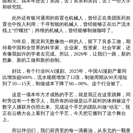
能相关。我本年还去了美国，去了美东和美西，去了一些大学
和研究院。
此外还有银河通用的前置仓机械人，曾经正在美团医药前
置仓中投入利用；千寻智能的机械人，曾经能够正在出产流水
线上“拧螺丝”；跨维的机械人，曾经能够制做咖啡了。
70年后，图灵和无数像他一样的人，留下了良多工做，期
待着中国和全世界的科学家、企业家、投资家、社会学家，还
有像我如许的学者去完成。所以，2026年，让我们一路，新的
想象、新的工做和新的创制。
好比，有个行业叫AI漫剧。2025年，中国AI漫剧产量同
比增加超600%，流水规模增加了12倍，制做周期从90天缩短
到了10—15天，制做成本下降了60—90%。这个行业被了。
这是一项本年方才成熟的手艺，就是我正在这里跳舞，同
时旁边有一个数字人，我所有的动做是以不延时的体例被这个
数字人捕获并仿照出来。完成这个手艺的团队叫做“动见”，我
正在云栖大会上看到了这个手艺，今天把它搬到了这个舞台
上。
所以伴侣们，我们厨房里的每一滴酱油，从东北的一颗黄