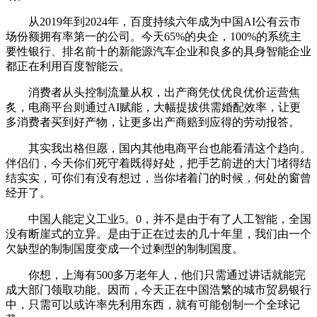
从2019年到2024年，百度持续六年成为中国AI公有云市
场份额拥有率第一的公司。今天65%的央企，100%的系统主
要性银行、排名前十的新能源汽车企业和良多的具身智能企业
都正在利用百度智能云。
消费者从头控制流量从权，出产商凭仗优良优价运营焦
炙，电商平台则通过AI赋能，大幅提拔供需婚配效率，让更
多消费者买到好产物，让更多出产商赔到应得的劳动报答。
其实我出格但愿，国内其他电商平台也能看清这个趋向。
伴侣们，今天你们死守着既得好处，把手艺前进的大门堵得结
结实实，可你们有没有想过，当你堵着门的时候，何处的窗曾
经开了。
中国人能定义工业5。0，并不是由于有了人工智能，全国
没有断崖式的立异。是由于正在过去的几十年里，我们由一个
欠缺型的制制国度变成一个过剩型的制制国度。
你想，上海有500多万老年人，他们只需通过讲话就能完
成大部门领取功能。因而，今天正在中国浩繁的城市贸易银行
中，只需可以或许率先利用东西，就有可能创制一个全球记