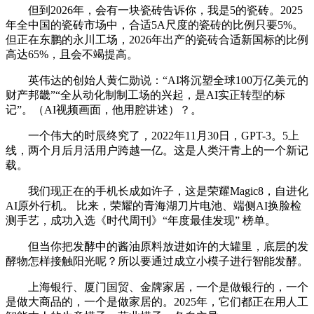
但到2026年，会有一块瓷砖告诉你，我是5的瓷砖。2025
年全中国的瓷砖市场中，合适5A尺度的瓷砖的比例只要5%。
但正在东鹏的永川工场，2026年出产的瓷砖合适新国标的比例
高达65%，且会不竭提高。
英伟达的创始人黄仁勋说：“AI将沉塑全球100万亿美元的
财产邦畿”“全从动化制制工场的兴起，是AI实正转型的标
记”。（AI视频画面，他用腔讲述）？。
一个伟大的时辰终究了，2022年11月30日，GPT-3。5上
线，两个月后月活用户跨越一亿。这是人类汗青上的一个新记
载。
我们现正在的手机长成如许子，这是荣耀Magic8，自进化
AI原外行机。 比来，荣耀的青海湖刀片电池、端侧AI换脸检
测手艺，成功入选《时代周刊》“年度最佳发现” 榜单。
但当你把发酵中的酱油原料放进如许的大罐里，底层的发
酵物怎样接触阳光呢？所以要通过成立小模子进行智能发酵。
上海银行、厦门国贸、金牌家居，一个是做银行的，一个
是做大商品的，一个是做家居的。2025年，它们都正在用人工