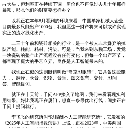
占大头，但利率正在持续下调，房价也不再像过去几十年那样
暴涨，那么他们的财富要怎样办？
以我正在本年8月看到的环境来看，中国单家机械人企业
目前最多只能出产1000台，我但愿这一财产将来可以或许实现
实正的流水线化出产。
二三十年前和瓷砖相关的行业，是一个被人非常嫌弃的掉
队产能。耗能、耗材、污染。可是，当我来到东鹏工场，发觉
一块瓷砖的整个出产流程没有任何变化，但每一个出产环节，
都呈现了庞大的手艺立异。良多是人工智能带来的。
我现正在戴的这副眼镜叫做“夸克AI眼镜”，它具备这些能
力，、翻译、录音、识物、音乐、图文备忘、交付、AI问
答、智能提词。
就正在十天前，千问APP接入了地图，我们来看看现实利
用结果。好比我现正在厦门，想查一条最优出行线，间接正在
千问上提问就行。
李飞飞的研究所叫“以报酬本人工智能研究所“，它发布的
《2025年人工智能指数演讲》上说，正在2023年，中美两国