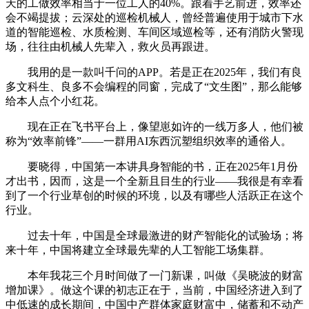
天的工做效率相当于一位工人的40%。跟着手艺前进，效率还
会不竭提拔；云深处的巡检机械人，曾经普遍使用于城市下水
道的智能巡检、水质检测、车间区域巡检等，还有消防火警现
场，往往由机械人先辈入，救火员再跟进。
我用的是一款叫千问的APP。若是正在2025年，我们有良
多文科生、良多不会编程的同窗，完成了“文生图”，那么能够
给本人点个小红花。
现在正在飞书平台上，像望崽如许的一线万多人，他们被
称为“效率前锋”——一群用AI东西沉塑组织效率的通俗人。
要晓得，中国第一本讲具身智能的书，正在2025年1月份
才出书，因而，这是一个全新且目生的行业——我很是有幸看
到了一个行业草创的时候的环境，以及有哪些人活跃正在这个
行业。
过去十年，中国是全球最激进的财产智能化的试验场；将
来十年，中国将建立全球最先辈的人工智能工场集群。
本年我花三个月时间做了一门新课，叫做《吴晓波的财富
增加课》。做这个课的初志正在于，当前，中国经济进入到了
中低速的成长期间，中国中产群体家庭财富中，储蓄和不动产