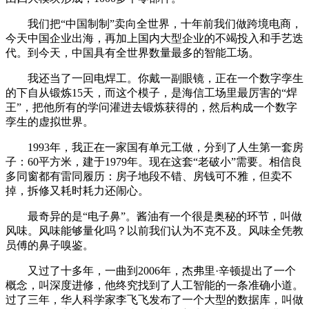
我们把“中国制制”卖向全世界，十年前我们做跨境电商，
今天中国企业出海，再加上国内大型企业的不竭投入和手艺迭
代。到今天，中国具有全世界数量最多的智能工场。
我还当了一回电焊工。你戴一副眼镜，正在一个数字孪生
的下自从锻炼15天，而这个模子，是海信工场里最厉害的“焊
王”，把他所有的学问灌进去锻炼获得的，然后构成一个数字
孪生的虚拟世界。
1993年，我正在一家国有单元工做，分到了人生第一套房
子：60平方米，建于1979年。现在这套“老破小”需要。相信良
多同窗都有雷同履历：房子地段不错、房钱可不雅，但卖不
掉，拆修又耗时耗力还闹心。
最奇异的是“电子鼻”。酱油有一个很是奥秘的环节，叫做
风味。风味能够量化吗？以前我们认为不克不及。风味全凭教
员傅的鼻子嗅鉴。
又过了十多年，一曲到2006年，杰弗里·辛顿提出了一个
概念，叫深度进修，他终究找到了人工智能的一条准确小道。
过了三年，华人科学家李飞飞发布了一个大型的数据库，叫做