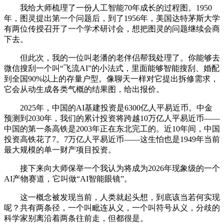
我给大师梳理了一份人工智能70年成长的过程图。1950
年，图灵提出第一个问题后，到了1956年，美国达特茅斯大学
有两位传授召开了一个学术研讨会，想把图灵的问题继续会商
下去。
但此次，我的一位叫老潘的老伴侣帮我处理了。你能够去
微信搜刮一个叫“飞流AI”的小法式，里面能够智能搜刮、婚配
到全国90%以上的存量户型。像聊天一样对它提出拆修需求，
它会从动生成各类气概的结果图，给出报价。
2025年，中国的AI基建投资是6300亿人平易近币。中金
预测到2030年，我们的累计投资将跨越10万亿人平易近币——
中国的第一条高铁是2003年正在东北完工的。近10年间，中国
投资高铁花了7。7万亿人平易近币——这生怕也是1949年当前
最大规模的单一财产项目投资。
接下来向大师保举一个我认为将成为2026年现象级的一个
AI产物赛道，它叫做“AI智能眼镜”。
这一概念被发现当前，人类就起头想，到底该当若何实现
呢？共有两条径，一个叫毗连从义，一个叫符号从义，分歧的
科学家别离沿着两条往前走，但都很是。