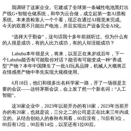
我调研了这家企业。它建成了全球第一条碱性电池黑灯出
产线G+智能仓储系统，和华为云合做，成立起第一套AI质检
系统。本来质检靠人一个个看，现正在通过AI视觉来完成。
今天的双鹿不只能出产电池，并且实现出产设备完全AI化。
“选择大于勤奋”，这句话我十多年前就听过。但为什么有
的人很是成功，有的人比力成功，有的人却没能成功？
Labubu本年很是火，将来，以至正在来岁或后年，下一
个Labubu能否有可能取你对话？能否有可能变成一种“养成
型”产物？本年中国降生了一批AI玩具品牌，机械人大概将正
在情感类产物中率先实现大规模使用。
6月18日，他们和很多出名科学家一路，开了一场很是主
要的会议——达特茅斯会议，会上发了然一个新名词：“人工
智能”。
这30家企业中，2023年以前开办的有10家，2023年当前开
办的有20家，也就是说，三分之二的公司是正在比来三年内成
立的。从结合创始人的春秋布局看，60后没有，70后有3位，
80后有12位，90后有14位，以至还有1位00后。