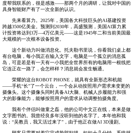
度帮我联系的，很是感激——那两个月的调研，让我对中国的
具身智能财产有了一次全新的认识。
先来看算力。2025年，美国各大科技巨头的AI基建投资
跨越3500亿美金。预测到2030年，高盛预测，美国AI算力累
计投资将达到3万—4万亿美元——这是1945年二和当前美国最
大规模的一次根本设备投资。
这个新动力叫做消息化。托夫勒书里说，你看我们桌上都
有台电脑，每小我正在输入文字，电脑是一个孤立的消息孤
岛，可是若是有一天有一小我把全世界所有的电脑用一根线把
它连正在一路了，会怎样样？消息就会发生畅通。
荣耀的这台ROBOT PHONE，就具有全新形态和机能
——手机“长”了一个云台，一个会从动按照用户需求来变更的
摄像头。这个摄像头同时具备AI大脑、机械人步履能力和强
大的影像能力，能够按照用户的需求从动调整拍摄角度。
我有个伴侣叫做童之磊，他的公司中文正在线，本来是做
文字图书的。我曾经良多年没听到他的名字了。本年他和我
说：“吴教员，我又活过来了”，由于他正在做AI 3D漫剧。
顾客只需要对着它完成脸部扫描，短短十几分钟，系统就