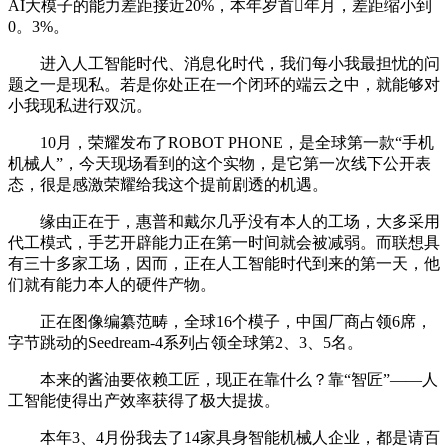
AI大模子的能力差距接近20%，本年岁首年月，差距缩小到
0。3%。
进入人工智能时代、消息化时代，我们每小我最担忧的问
题之一是现私。若是你处正在一个闭环的端云之中，就能够对
小我现私进行双沉。
10月，荣耀发布了ROBOT PHONE，是全球第一款“手机
机械人”，今天现场看到的这个实物，是它第一次线下公开表
态，很是感激荣耀给我这个提前剧透的机遇。
缘由正在于，惠普和戴尔几乎没有本人的工场，大多采用
代工模式，手艺开辟能力正在第一时间就会被减弱。而联想具
有三十多家工场，因而，正在人工智能时代到来的第一天，他
们就有能力本人的硬件产物。
正在图像编纂范畴，全球16个模子，中国厂商占领6席，
字节跳动的Seedream-4系列占领全球第2、3、5名。
本来的酱油要依赖工匠，现正在靠什么？靠“智匠”——人
工智能使得出产效率获得了极大提拔。
本年3、4月份我去了14家具身智能机械人企业，都是请百