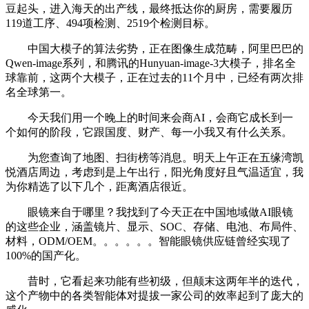
豆起头，进入海天的出产线，最终抵达你的厨房，需要履历
119道工序、494项检测、2519个检测目标。
中国大模子的算法劣势，正在图像生成范畴，阿里巴巴的
Qwen-image系列，和腾讯的Hunyuan-image-3大模子，排名全
球靠前，这两个大模子，正在过去的11个月中，已经有两次排
名全球第一。
今天我们用一个晚上的时间来会商AI，会商它成长到一
个如何的阶段，它跟国度、财产、每一小我又有什么关系。
为您查询了地图、扫街榜等消息。明天上午正在五缘湾凯
悦酒店周边，考虑到是上午出行，阳光角度好且气温适宜，我
为你精选了以下几个，距离酒店很近。
眼镜来自于哪里？我找到了今天正在中国地域做AI眼镜
的这些企业，涵盖镜片、显示、SOC、存储、电池、布局件、
材料，ODM/OEM。。。。。。智能眼镜供应链曾经实现了
100%的国产化。
昔时，它看起来功能有些初级，但颠末这两年半的迭代，
这个产物中的各类智能体对提拔一家公司的效率起到了庞大的