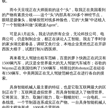
载。
而今天呈现正在大师面前的这个“头”，取我正在美国看到
的产物有素质分歧——这个“头”内部具有200多个神经节点，
眼睛是摄像头，能够按照对线多种脸色，它的“大脑”中还植入
了一个智能体叫做“吴晓波Agent”。
可是从1月起头，我走访的所有企业，无论科技公司、电
商公司，仍是制制企业，都正在谈论人工智能。我去了李时珍
的家乡湖北蕲春县，调研艾灸行业，本地企业竟然也正在开辟
西医大模子，试图打制AI西医师。
再来看无人驾驶出租车范畴，百度的萝卜快跑正在武汉有
1500辆汽车，武汉是全世界最大的无人驾驶汽车城市；谷歌的
Waymo正在美国结构了1500辆车，特斯拉的Robotaxi正在硅谷
有150辆车。中美两国正在无人驾驶范畴也正在进行各自的摸
索。
具身智能机械人最主要的特征，也是它取互联网最大的区
别正在于：互联网是虚拟世界，而具身智能进入了物理世界。
它将算法、算力、取施行能力，取一颗螺丝钉、一台电机、一
条线缆、一个节制器连系成实正在产物。一台具身智能机械人
由四大模块形成，1000多个零部件。