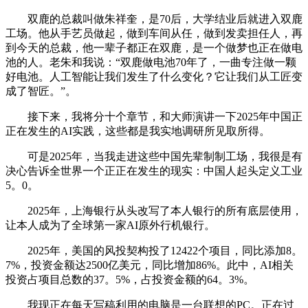
双鹿的总裁叫做朱祥奎，是70后，大学结业后就进入双鹿
工场。他从手艺员做起，做到车间从任，做到发卖担任人，再
到今天的总裁，他一辈子都正在双鹿，是一个做梦也正在做电
池的人。老朱和我说：“双鹿做电池70年了，一曲专注做一颗
好电池。人工智能让我们发生了什么变化？它让我们从工匠变
成了智匠。”。
接下来，我将分十个章节，和大师演讲一下2025年中国正
正在发生的AI实践，这些都是我实地调研所见取所得。
可是2025年，当我走进这些中国先辈制制工场，我很是有
决心告诉全世界一个正正在发生的现实：中国人起头定义工业
5。0。
2025年，上海银行从头改写了本人银行的所有底层使用，
让本人成为了全球第一家AI原外行机银行。
2025年，美国的风投契构投了12422个项目，同比添加8。
7%，投资金额达2500亿美元，同比增加86%。此中，AI相关
投资占项目总数的37。5%，占投资金额的64。3%。
我现正在每天写稿利用的电脑是一台联想的PC。正在过