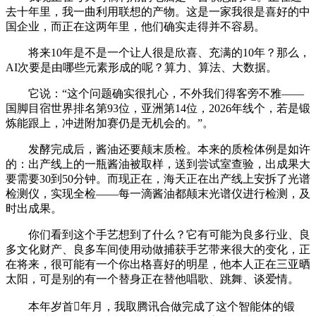
去十年里，我一曲利用联想的产物。这是一家我很是喜好的中
国企业，而正在这两年里，他们确实走得并不容易。
将来10年是不是一个让人很是欣喜、充满的10年？那么，
AI次要是由哪些元素形成的呢？算力、算法、大数据。
它说：“这个问题确实很扎心，不外我们得客旁不雅——
国脚目宿世界排名第93位，亚洲第14位，2026年线个，若是锻
炼能跟上，冲进附加赛仍是无机会的。”。
发酵完成后，酱油还要颠末质检。本来的质检体例是如许
的：出产线上的一瓶酱油被取样，送到尝试室查验，出成果大
要需要30到50分钟。而现正在，海天正在出产线上安拆了光谱
检测仪，实现全检——每一滴酱油都颠末光谱仪进行检测，及
时出成果。
你们看到这个手艺想到了什么？它有可能为良多行业、良
多文化财产、良多车间使用动做捕获手艺带来很大的变化，正
在将来，很可能有一个你出格喜好的明星，他本人正在三亚晒
太阳，可是别的有一个替身正在替他唱歌、跳舞、谈爱情。
本年岁首年月，我取腾讯合做完成了这个智能体的锻