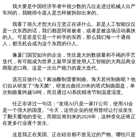
我大要是中国经济学者中很少数的几位走进过机械人出产
车间的，我晓得今器人是怎样被拆卸出来的。
我看了很久才想大白王坚正在讲什么。若是人工智能仅仅
是一次东西的话，我们都是阿谁被者，或者是被这场活动裹挟
的人。可是若是它是一个科学的东西，那么我们每一个通俗
人，都无机会成为这个东西的仆人。
像厦门国贸如许的企业，凭仗庞大的数据量和不竭的手艺
迭代，有可能成为世界上最早深度使用人工智能的大商品商业
商取进口商。这是一次出产能力的庞大迭代。
选完豆做什么？酱油酿制需要制曲。海天若何制曲呢？他
们自从研发了“海天菌”，研发出曲径20米的塔式制曲圆盘，单
次制曲量跨越50吨，而且通过AI系统精准节制温度湿度。
任正非讲过一句话：“发现AI只是一家IT公司，使用AI会
是一个强大的国度。”今天，这些企业的使用曾经让行业发生
了翻天覆地的变化，而期近将到来的2026年，这种变化还将正
在更多行业逐个发生。
这是我正在美国、正在硅谷都不曾见过的产物。哪怕只是