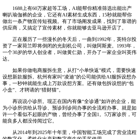
1688上有60万家超等工场，AI能帮你精准筛选出能出产
喇叭瑜伽裤的企业，它还有AI素材生成东西，15秒就能帮你
做出一条产物宣传短视频。有了市场阐发成果，找到了靠谱的
供应商，又搞定了宣传素材，你就能够去亚马逊开店了。
正在履历了一些漫长的冬天后，一曲到1992年，英特尔投
资了一家荷兰即将倒闭的光刻机公司，叫做阿斯麦。1993年，
一个30岁的华人创业者，叫做黄仁勋，开办了一家企业叫英伟
达。
如果你做电商服拆生意，从打“小单快返”模式，需要快速
设想新款服拆。杭州有家叫“凌迪”的公司能供给AI服拆设想办
事，一秒钟就能生成上万款设想方案。还有做包拆设想的“包
小盒”、才聘请的“猎财猫”。
再说说小诊所。现正在国内有像“全诊通”如许的企业，能
为小诊所供给从导诊、预诊到诊间办事的全流程办事。就是如
许一个看似不起眼的产物，曾经办事了全国1。5万家诊所，可
能良多人都没传闻过它。
从2014年到2025年十年里，中国智能工场完成了营业流程
的数字化、柔性化出产和数字孪生的手艺使用。