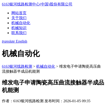
6163银河线路检测中心(中国)股份有限公司
网站首页
关于我们
机械自动化
机械知识
联系我们
translate
English
机械自动化
6163银河线路检测
>
机械自动化
>
维发电子申请陶瓷高压曲
流接触器半成品机能测
维发电子申请陶瓷高压曲流接触器半成品
机能测
作者：6163银河线路检测
发布时间：2026-01-05 09:35