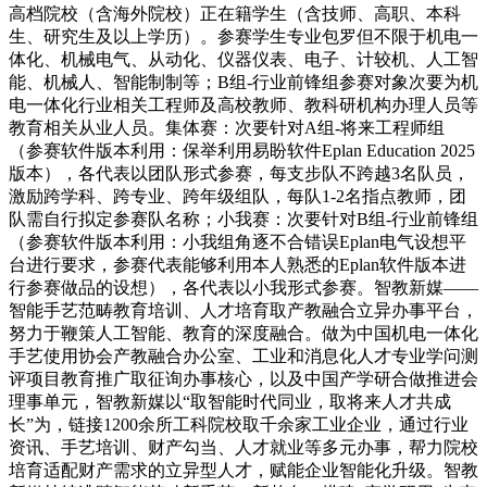
高档院校（含海外院校）正在籍学生（含技师、高职、本科
生、研究生及以上学历）。参赛学生专业包罗但不限于机电一
体化、机械电气、从动化、仪器仪表、电子、计较机、人工智
能、机械人、智能制制等；B组-行业前锋组参赛对象次要为机
电一体化行业相关工程师及高校教师、教科研机构办理人员等
教育相关从业人员。集体赛：次要针对A组-将来工程师组
（参赛软件版本利用：保举利用易盼软件Eplan Education 2025
版本），各代表以团队形式参赛，每支步队不跨越3名队员，
激励跨学科、跨专业、跨年级组队，每队1-2名指点教师，团
队需自行拟定参赛队名称；小我赛：次要针对B组-行业前锋组
（参赛软件版本利用：小我组角逐不合错误Eplan电气设想平
台进行要求，参赛代表能够利用本人熟悉的Eplan软件版本进
行参赛做品的设想），各代表以小我形式参赛。智教新媒——
智能手艺范畴教育培训、人才培育取产教融合立异办事平台，
努力于鞭策人工智能、教育的深度融合。做为中国机电一体化
手艺使用协会产教融合办公室、工业和消息化人才专业学问测
评项目教育推广取征询办事核心，以及中国产学研合做推进会
理事单元，智教新媒以“取智能时代同业，取将来人才共成
长”为，链接1200余所工科院校取千余家工业企业，通过行业
资讯、手艺培训、财产勾当、人才就业等多元办事，帮力院校
培育适配财产需求的立异型人才，赋能企业智能化升级。智教