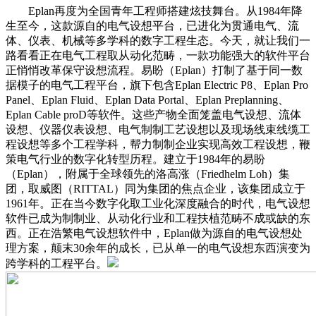
Eplan再度为全国青年工程师搭建炫技舞台。从1984年降
生至今，这款源自的电气设想平台，已进化为贯通电气、流
体、仪表、机械等多学科的数字工程生态。今天，就让我们一
路看看正在电气工程取从动化范畴，一款功能强大的软件平台
正悄悄改革保守设想流程。易盼（Eplan）打制了基于同一数
据模子的电气工程平台，旗下包含Eplan Electric P8、Eplan Pro
Panel、Eplan Fluid、Eplan Data Portal、Eplan Preplanning、
Eplan Cable proD等软件。这些产物全面笼盖电气设想、流体
设想、仪器仪表设想、电气制制工艺设想以及现场线束线缆工
程设想等多个工程学科，帮力制制企业实现高效工程设想，鞭
策电气行业的数字化转型历程。建立于1984年的易盼
（Eplan），附属于全球领先的洛高涨（Friedhelm Loh）集
团，取威图（RITTAL）同为集团的焦点企业，该集团成立于
1961年。正在当今数字化取工业化深度融合的时代，电气设想
软件已成为制制业、从动化行业和工程扶植范畴不成或缺的东
西。正在浩繁电气设想软件中，Eplan做为源自的电气设想处
理方案，颠末30余年的成长，已从单一的电气设想东西演变为
跨学科的工程平台。