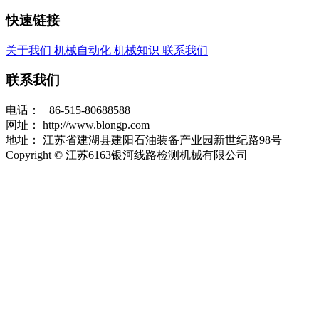
快速链接
关于我们
机械自动化
机械知识
联系我们
联系我们
电话：
+86-515-80688588
网址：
http://www.blongp.com
地址：
江苏省建湖县建阳石油装备产业园新世纪路98号
Copyright © 江苏6163银河线路检测机械有限公司