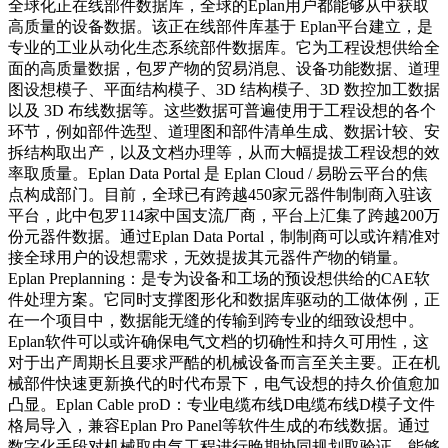
全球化正在线部件数据库，全球的Eplan用户都能够从中获取
高质量的设备数据。该正在线部件库基于 Eplan平台建立，是
专业的工业从动化生态系统部件数据库。它为工程设想供给全
面的高质量数据，包罗产物的贸易消息、设备功能数据、道理
图设想模子、平面结构模子、3D 结构模子、3D 数控加工数据
以及 3D 布线数据等。这些数据可普遍使用于工程设想的各个
环节，例如部件选型、道理图和部件清单生成、数据计较、安
拆结构取出产，以及文档办理等，从而大幅提拔工程设想的效
率取质量。Eplan Data Portal 是 Eplan Cloud / 易盼云平台的焦
点构成部门。目前，全球已有跨越450家元器件制制商入驻该
平台，此中包罗114家中国支流厂商，平台上汇集了跨越200万
份元器件数据。通过Eplan Data Portal，制制商可以或许精准对
接全球用户的设想需求，无效提拔其元器件产物的销量。
Eplan Preplanning：是专为设备和工场的预设想供给的CAE软
件处理方案。它同时支撑图形化和数据库驱动的工做体例，正
在一个项目中，数据能无缝的传输到跨专业的细致设想中。
Eplan软件可以或许确保电气文档的切确性和持久可用性，这
对于出产周期长且要求严酷的机械设备而言至关主要。正在机
械部件快速更新换代的时代布景下，电气设想的持久价值愈加
凸显。Eplan Cable proD：专业电缆布线D电缆布线D模子文件
格局导入，兼容Eplan Pro Panel等软件生成的布线数据。通过
数字化手段对机械取电气工程进行晚期协同规划取验证，能够