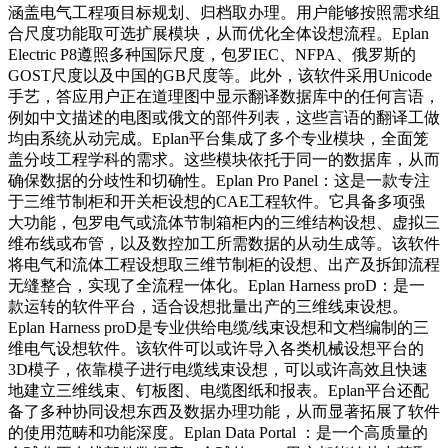
涵盖电气工程项目标规划、归档取办理。用户能够按照需求组
合尺度功能取可选扩展模块，从而优化全体设想流程。Eplan
Electric P8遵照多种国际尺度，包罗IEC、NFPA、俄罗斯的
GOST尺度以及中国的GB尺度等。此外，该软件采用Unicode
手艺，答应用户正在道理图中显示翻译数据库中的任何言语，
例如中文描述的电图或俄文的部件列表，这些言语的翻译工做
均由系统从动完成。Eplan平台集成了多个专业模块，全面笼
盖分歧工程学科的需求。这些模块依托于同一的数据库，从而
确保数据的分歧性和切确性。Eplan Pro Panel：这是一款专注
于三维节制柜和开关柜设想的CAE工程软件。它具备多项强
大功能，包罗电气或流体节制箱柜内的三维结构设想、虚拟三
维布线或布管，以及数控加工所需数据的从动生成等。该软件
将电气和流体工程设想取三维节制柜的设想、出产及拆卸流程
无缝整合，实现了全流程一体化。Eplan Harness proD：是一
款运转的软件平台，适合设想批量出产的三维线束设想。
Eplan Harness proD是专业供给电缆/线束设想和文档编制的三
维电气设想软件。该软件可以或许导入各类机械设想平台的
3D模子，依靠模子进行电缆线束设想，可以或许高效且快速
地建立三维线束、钉板图、电缆图纸和报表。Eplan平台还配
备了多种协同设想东西及数据办理功能，从而显著拓展了软件
的使用范畴和功能深度。Eplan Data Portal ：是一个高质量的