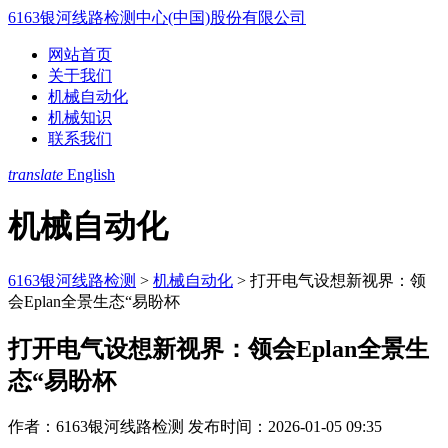
6163银河线路检测中心(中国)股份有限公司
网站首页
关于我们
机械自动化
机械知识
联系我们
translate
English
机械自动化
6163银河线路检测
>
机械自动化
>
打开电气设想新视界：领
会Eplan全景生态“易盼杯
打开电气设想新视界：领会Eplan全景生
态“易盼杯
作者：6163银河线路检测
发布时间：2026-01-05 09:35