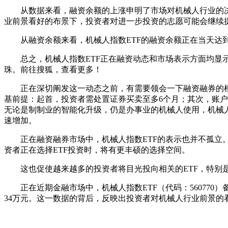
从数据来看，融资余额的上涨申明了市场对机械人行业的决
业前景看好的布景下，投资者对进一步投资的志愿可能会继续
从融资余额来看，机械人指数ETF的融资余额正在当天达到了
总之，机械人指数ETF正在融资动态和市场表示方面均显示
珠。前往搜狐，查看更多！
正在深切阐发这一动态之前，有需要领会一下融资融券的根
基前提：起首，投资者需处置证券买卖至多6个月；其次，账户
无论是制制业的智能化升级，仍是办事业的机械人使用，机械
速增加。
正在融资融券市场中，机械人指数ETF的表示也并不孤立。
资者正在选择ETF投资时，将有更丰硕的选择空间。
这也促使越来越多的投资者将目光投向相关的ETF，特别是
正在近期金融市场中，机械人指数ETF（代码：560770）备受
34万元。这一数据的背后，反映出投资者对机械人行业前景的