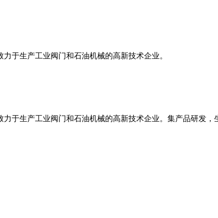
专业致力于生产工业阀门和石油机械的高新技术企业。
家专业致力于生产工业阀门和石油机械的高新技术企业。集产品研发