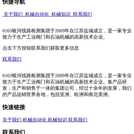
快捷导航
关于我们
机械自动化
机械知识
联系我们
6163银河线路检测集团于2009年在江苏盐城成立，是一家专业
致力于生产工业阀门和石油机械的高新技术企业。
点击下方按钮联系我们获取更多信息
联系我们
6163银河线路检测集团于2009年在江苏盐城成立，是一家专业
致力于生产工业阀门和石油机械的高新技术企业。集产品研
发，生产和销售于一体的集团公司，经过十余年的发展，我们
的产品远销世界各地，包括亚洲、欧洲和南北美洲。
快速链接
关于我们
机械自动化
机械知识
联系我们
联系我们