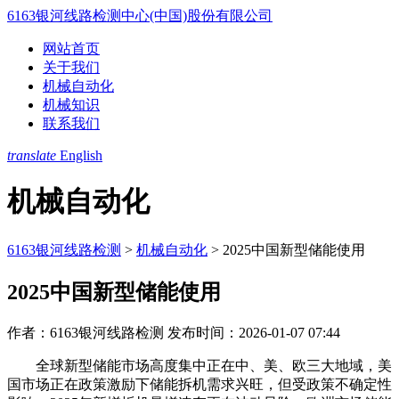
6163银河线路检测中心(中国)股份有限公司
网站首页
关于我们
机械自动化
机械知识
联系我们
translate
English
机械自动化
6163银河线路检测
>
机械自动化
>
2025中国新型储能使用
2025中国新型储能使用
作者：6163银河线路检测
发布时间：2026-01-07 07:44
全球新型储能市场高度集中正在中、美、欧三大地域，美
国市场正在政策激励下储能拆机需求兴旺，但受政策不确定性