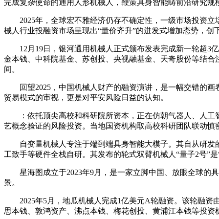
完成复杂使命的通用人形机械人，鞭策具身智能畴前沿研究规
2025年，全球宏不雅经济仍存不确定性，一级市场投资立
械人行业投融资市场呈现出“量价齐升”的迸发式增加态势，创
12月19日，银河通用机械人正式颁布发表完成新一轮超3亿
金本钱、中科院基金、苏创投、央视融基金、天奇股份等结合
间。
回望2025，中国机械人财产的融资演讲，是一幅交错的画
贸易模式的审视，更是对平安风险日益的认知。
：依托顶尖高校和科研院所资本，正在仿朝气器人、人工智能
艺概念验证的风险投资。当地国资机构取高校科研团队联动慎
自变量机械人专注于端到端具身智能大模子。其自从研发的「
工致手等硬件全栈自研。其发布的轮式双臂机械人“量子2号”
星海图成立于2023年9月，是一家立脚中国、放眼全球的具身
景。
2025年5月，地瓜机械人完成1亿美元A轮融资。该轮融资由十
思本钱、敦鸿资产、沸点本钱、梅花创投、黄浦江本钱等投资