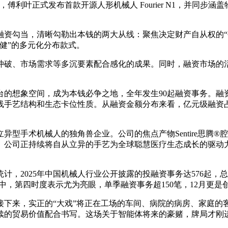
月，傅利叶正式发布首款开源人形机械人 Fourier N1，并同
融资勾当，清晰勾勒出本钱的两大从线：聚焦决定财产自从权的“
健”的多元化分布款式。
冲破、市场需求等多沉要素配合感化的成果。同时，融资市场的活
想象空间，成为本钱必争之地，全年发生90起融资事务。融资
手艺结构和生态卡位性质。从融资金额分布来看，亿元级融资占3
手术机械人的独角兽企业。公司的焦点产物Sentire思腾®
。公司正持续将自从立异的手艺为全球聪慧医疗生态成长的驱动
025年中国机械人行业公开披露的投融资事务达576起，总融资
中，第四时度表示尤为亮眼，单季融资事务超150笔，12月更是
接下来，实正的“大戏”将正在工场的车间、病院的病房、家庭的
续的贸易价值配合书写。这场关于智能体将来的豪赌，牌局才刚