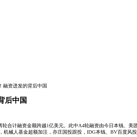
亿！融资迸发的背后中国
的背后中国
，两轮合计融资金额跨越1亿美元。此中A4轮融资由今日本钱、
，机械人基金超额加注，亦庄国投跟投，IDG本钱、BV百度风