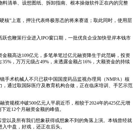
步涵盖物料清单、设想图纸、拆卸指南、根本操做软件正在内的完整
硬核”上逛，押注代表终极形态的将来赛道；取此同时，使用层
跃也鞭策行业进入IPO窗口期，一批优良企业加快登岸本钱市
金额高达109亿元，多笔单笔过亿元融资降生于此范畴，投资
5%，万万元级占49%，未透露金额占16%，大额资金的持续
腔镜手术机械人不只已获中国国度药品监视办理局（NMPA）核
力，通过取国际医疗及教育机构合做，正在临床培训、手艺示范
规模冲破500亿元人平易近币，相较于2024年的425亿元增
创下近12个月融资金额的峰值。
客堂以及所有我们想象获得或想象不到的角落上演。本钱曾经就
进入中盘，好戏，还正在后头。