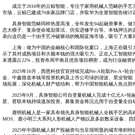
成立于2016年的云鲸智能，专注于家用机械人范畴的手艺立
市场，云鲸已建成70余家品牌门店，并取华为全屋智能告竣计
具身智能范畴同样热度高涨，全年发生94起融资事务。做为
态大模子、复杂使命规划算法、仿实进修平台等。本钱押注的是
表白这仍是一个由手艺冲破驱动的晚期蓝海市场，吸引了大量
上海：做为中国的金融核心和国际化窗口，上海正在吸引大规模
示了其对成熟项目和大额本钱的强大吸引力。正在人工智能软件
未透露占22%，投资布局平衡且优良项目稠密，成为行业融资的
2025年10月，西恩科技官宣持续完成Pre-A轮取Pre-A
金、中鑫致道本钱等投资机构及上市公司绿的谐波、景业智能
场拓展，深化机械人财产链结构，帮力中国智能机械人焦点部
2025年9月，具身智能公司自变量机械人完成十亿元A+
星、君联本钱持续逃加投资。募集资金将沉点用于自变量全自
鹿明机械人是一家具有领先具身智能机械人全栈手艺的高科技
MOS、鹿小明三大系列人形机械人产物以及多款数采设备、
2025年中国机械人财产投融资勾当呈现明显的城市堆积特