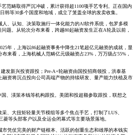
艺范畴取得严沉冲破，累计获得超1100项手艺专利。正在国内
、日韩等30多个国度和地域，成立了笼盖全球的发卖收集。
人、认知、决策取施行一体化能力的AI软件系统，包罗多模
问题。从轮次分布来看，跨越80起融资发生正在A轮及以前，
5年，上海以86起融资事务中降生21笔超亿元融资的成就，显
来看，上海机械人范畴亿元级融资占23%，万万级占55%，
投、建发新兴投资跟投；Pre-A+轮融资由国投招商领投，洪泰基
上融资将沉点投向公司高端产物的持续研发、量产能力扶植及市
中国、渶策本钱等机构跟投。美团和投超额参取跟投，联想之
采、大扭矩轻量关节模组等多个焦点手艺，打制了LUS、
三菱等头部客户以及全运会闭幕式等主要场景落地。
城市凭仗完美的财产链根本、活跃的创重生态和雄厚的本钱实