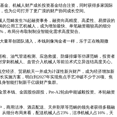
财产投资基金、机械人财产成长投资基金结合注资，同时获得多家国际
手，也为公司打开了更广漠的财产协同成长空间。
人范畴发生76起融资事务，融资向高精度、高柔性、易摆设的
畴的公用工艺机械人，成为增加最快、单笔融资额较高的细分
2%，布局分布取制制业智能化需求高度契合。
，大量草创团队涌入，本钱则像淘金者一样，乐于正在晚期撒
巡检、油气管道检测、应急救援、防爆排爆等功课范畴，投资者
对穿刺机械人、血管介入机械人等前沿术式立异连结高度关心。
低空经济、贸易航天一并成为计谋性新兴财产，成为经济增加新
实施方案，明白到2027年实现焦点手艺冲破不少于20项、焦
准具身智能打制新千亿级财产集群。
、金景本钱、金固股份跟投，Pre-A2轮由申能诚毅投资。本轮融资
中，商用洁净、酒店配送、天井割草等范畴的领先者获得多额融
细分布局来看，配送机械人占23%，洁净机械人占16%，天