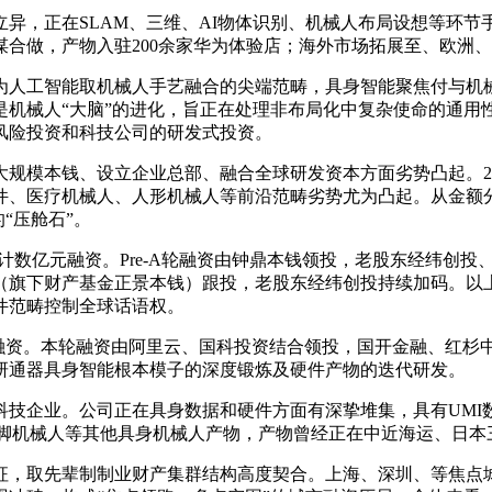
异，正在SLAM、三维、AI物体识别、机械人布局设想等环节手
谋合做，产物入驻200余家华为体验店；海外市场拓展至、欧洲
人工智能取机械人手艺融合的尖端范畴，具身智能聚焦付与机械
机械人“大脑”的进化，旨正在处理非布局化中复杂使命的通用性
风险投资和科技公司的研发式投资。
本钱、设立企业总部、融合全球研发资本方面劣势凸起。202
、医疗机械人、人形机械人等前沿范畴劣势尤为凸起。从金额分布
“压舱石”。
+轮合计数亿元融资。Pre-A轮融资由钟鼎本钱领投，老股东经纬创
（旗下财产基金正景本钱）跟投，老股东经纬创投持续加码。以
件范畴控制全球话语权。
轮融资。本轮融资由阿里云、国科投资结合领投，国开金融、红杉
研通器具身智能根本模子的深度锻炼及硬件产物的迭代研发。
企业。公司正在具身数据和硬件方面有深挚堆集，具有UMI数
四脚机械人等其他具身机械人产物，产物曾经正在中近海运、日本
征，取先辈制制业财产集群结构高度契合。上海、深圳、等焦点