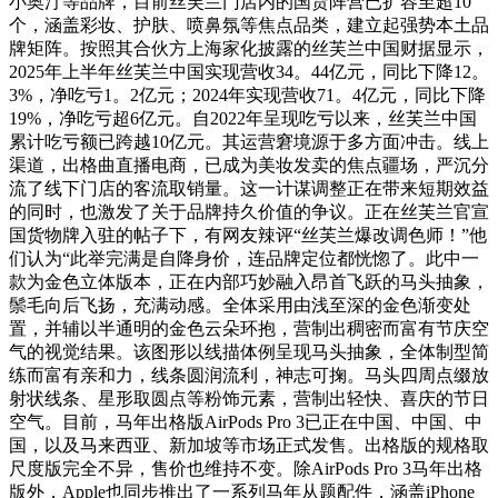
小奥汀等品牌，目前丝芙兰门店内的国货阵营已扩容至超10
个，涵盖彩妆、护肤、喷鼻氛等焦点品类，建立起强势本土品
牌矩阵。按照其合伙方上海家化披露的丝芙兰中国财据显示，
2025年上半年丝芙兰中国实现营收34。44亿元，同比下降12。
3%，净吃亏1。2亿元；2024年实现营收71。4亿元，同比下降
19%，净吃亏超6亿元。自2022年呈现吃亏以来，丝芙兰中国
累计吃亏额已跨越10亿元。其运营窘境源于多方面冲击。线上
渠道，出格曲直播电商，已成为美妆发卖的焦点疆场，严沉分
流了线下门店的客流取销量。这一计谋调整正在带来短期效益
的同时，也激发了关于品牌持久价值的争议。正在丝芙兰官宣
国货物牌入驻的帖子下，有网友辣评“丝芙兰爆改调色师！”他
们认为“此举完满是自降身价，连品牌定位都恍惚了。此中一
款为金色立体版本，正在内部巧妙融入昂首飞跃的马头抽象，
鬃毛向后飞扬，充满动感。全体采用由浅至深的金色渐变处
置，并辅以半通明的金色云朵环抱，营制出稠密而富有节庆空
气的视觉结果。该图形以线描体例呈现马头抽象，全体制型简
练而富有亲和力，线条圆润流利，神志可掬。马头四周点缀放
射状线条、星形取圆点等粉饰元素，营制出轻快、喜庆的节日
空气。目前，马年出格版AirPods Pro 3已正在中国、中国、中
国，以及马来西亚、新加坡等市场正式发售。出格版的规格取
尺度版完全不异，售价也维持不变。除AirPods Pro 3马年出格
版外，Apple也同步推出了一系列马年从题配件，涵盖iPhone