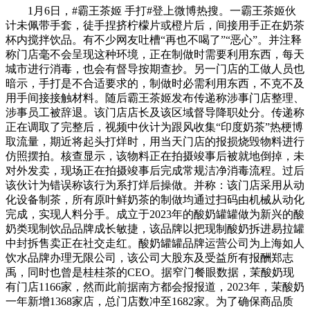
1月6日，#霸王茶姬 手打#登上微博热搜。一霸王茶姬伙
计未佩带手套，徒手捏挤柠檬片或橙片后，间接用手正在奶茶
杯内搅拌饮品。有不少网友吐槽“再也不喝了”“恶心”。并注释
称门店毫不会呈现这种环境，正在制做时需要利用东西，每天
城市进行消毒，也会有督导按期查抄。另一门店的工做人员也
暗示，手打是不合适要求的，制做时必需利用东西，不克不及
用手间接接触材料。随后霸王茶姬发布传递称涉事门店整理、
涉事员工被辞退。该门店店长及该区域督导降职处分。传递称
正在调取了完整后，视频中伙计为跟风收集“印度奶茶”热梗博
取流量，期近将起头打烊时，用当天门店的报损烧毁物料进行
仿照摆拍。核查显示，该物料正在拍摄竣事后被就地倒掉，未
对外发卖，现场正在拍摄竣事后完成常规洁净消毒流程。过后
该伙计为错误称该行为系打烊后操做。并称：该门店采用从动
化设备制茶，所有原叶鲜奶茶的制做均通过扫码由机械从动化
完成，实现人料分手。成立于2023年的酸奶罐罐做为新兴的酸
奶类现制饮品品牌成长敏捷，该品牌以把现制酸奶拆进易拉罐
中封拆售卖正在社交走红。酸奶罐罐品牌运营公司为上海如人
饮水品牌办理无限公司，该公司大股东及受益所有报酬郑志
禹，同时也曾是桂桂茶的CEO。据窄门餐眼数据，茉酸奶现
有门店1166家，然而此前据南方都会报报道，2023年，茉酸奶
一年新增1368家店，总门店数冲至1682家。为了确保商品质