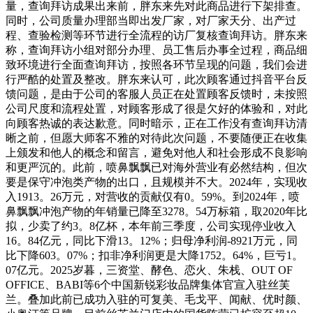
量，查询拜访成果出来前，胖东来先对此商品进行下架排查。
同时，公司质量办理部当即出发厂家，对厂家天分、出产过
程、查验检测等环节进行全流程的访厂复核查询拜访。胖东来
称，查询拜访小组对部分办理、员工售后办事全过程，商品细
致环境进行全面查询拜访，按照各环节呈现的问题，我们会进
行严酷的处置及整改。胖东来认可，此次顾客通过抖音平台反
馈问题，是由于公司的客服人员正在处置顾客反馈时，未按照
公司尺度和流程处置，对顾客形成了很是欠好的体验和，对此
向顾客热诚的表达歉意。同时暗示，正在工作没有查询拜访清
晰之前，但愿大师客不雅的对待此次问题，不要随便正在收集
上颁发和他人的概念和留言，避免对他人和社会形成不良影响
和更严沉的。此前，喷鼻飘飘已对海外营业有必然结构，但次
要是保守冲泡类产物的出口，且规模并不大。2024年，实现收
入1913。26万元，对营收的贡献仅有0。59%。到2024年，喷
鼻飘飘冲泡产物的年销量已降至3278。54万标箱，取2020年比
拟，少卖了约3。8亿杯，本年前三季度，公司实现停业收入
16。84亿元，同比下滑13。12%；归母净利润-8921万元，同
比下降603。07%；扣非净利润更是大降1752。64%，巨亏1。
07亿元。2025岁暮，三资堂、酵色、恋火、朱栈、OUT OF
OFFICE、BABI等6个中国新锐彩妆品牌集体官宣入驻丝芙
兰。叠加此前已成功入驻的可复美、毛戈平、闻献、优时颜、