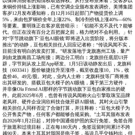
以保障消费者的知情权取选择权。从行业布景来看，受客岁以
来铜价持续上涨影响，已有空调企业颁布发表调价。美博集团
客岁12月发布通知称，自12月16日起部门产物提货价上调
5%，来由包罗铜价全年上涨22%、制冷剂价钱上涨40%—60%
等要素。董明珠正在客岁底曾暗示：「铝能不克不及代？能够
代。但正在没有百分之百把握之前，格力绝对不会利用。」针
对“字节跳动旗下‘豆包AI眼镜’即将进入出货阶段，将分版本
推出”的动静，豆包相关担任人回应记者称：“传说风闻不实，
目前没有明白的发卖打算。”研发落地于龙旗惠州工场，量产
则由龙旗南昌工场衔接；两边分工明白：龙旗担任底层UI开
辟，字节则从攻上层App研发。1月5日该动静发出后，龙旗科
技（603341）股价敏捷拉升至涨停，截至收盘涨10。1%，收
盘价46。49元/股。对此，业内人士称：龙旗科技等厂商将推
出其研发的、搭载豆包大模子的AI眼镜，属于第三方硬件，
并非像Ola Friend AI那样的字节跳动旗下豆包自家推出的硬
件。此前2025年6月，也曾有传说风闻称火山引擎取珠宝品牌
老凤祥、硬件企业润欣科技合做开辟AI眼镜。其时火山引擎
相关担任人同样否定了合做打算，并注释称：“豆包大模子为
公开售卖产物，任何客户都能够合规采购。”土耳其颁布发表
自2026年1月2日起，对持中国通俗护照的实行免签。免签合用
于旅逛和过境目标，正在每180天内，免签逗留时间累计不跨
越90天。本来土耳其对我国是电子签，虽说几乎交钱秒出，但