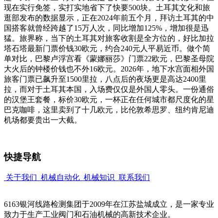
现在实行免签，实打实地省下了快要500块。土耳其文化和旅
逛部发布的数据显示，正在2024年前五个月，拜访土耳其的中
国搭客就曾经跨越了15万人次，同比增加125%，增加很是迅
猛。旅界称，当下的土耳其对旅客收割是全方位的，好比加拉
塔石塔最新门票价钱30欧元，约合240元人平易近币。做个简
单对比，巴黎卢浮宫看《蒙娜丽莎》门票22欧元，巴黎圣母院
大火后的钟楼价钱也不外16欧元。2026年，地下水宫面相外国
旅客门票已飙升至1500里拉，八点后的夜场更是高达2400里
拉，而对于土耳其本国，入场费仅仅是外国人零头。一份通俗
的汉堡王套餐，标价30欧元，一杯正在任何城市都尺度化的星
巴克咖啡，这里卖到了十几欧元，比伦敦希思罗、纽约肯尼迪
机场都要贵出一大截。
快捷导航
关于我们
机械自动化
机械知识
联系我们
6163银河线路检测集团于2009年在江苏盐城成立，是一家专业
致力于生产工业阀门和石油机械的高新技术企业。