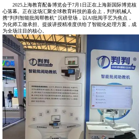
2025上海教育配备博览会于7月1日正在上海新国际博览核
心落幕。正在这场汇聚全球教育科技的嘉会上，判判机械人
携“判判智能批阅帮教机” 沉磅登场，以AI批阅手艺为焦点，
为化师工做承担、提拔讲授精准度供给了智能化处理方案，成
为全场注目的核心。