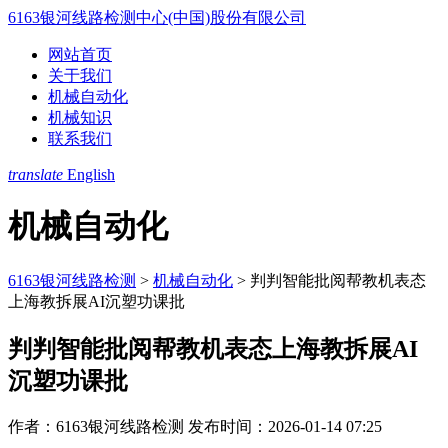
6163银河线路检测中心(中国)股份有限公司
网站首页
关于我们
机械自动化
机械知识
联系我们
translate
English
机械自动化
6163银河线路检测
>
机械自动化
>
判判智能批阅帮教机表态
上海教拆展AI沉塑功课批
判判智能批阅帮教机表态上海教拆展AI
沉塑功课批
作者：6163银河线路检测
发布时间：2026-01-14 07:25