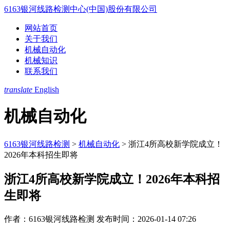
6163银河线路检测中心(中国)股份有限公司
网站首页
关于我们
机械自动化
机械知识
联系我们
translate
English
机械自动化
6163银河线路检测
>
机械自动化
>
浙江4所高校新学院成立！
2026年本科招生即将
浙江4所高校新学院成立！2026年本科招
生即将
作者：6163银河线路检测
发布时间：2026-01-14 07:26