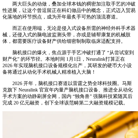
两大巨头的动做，叠加全球本钱的稠密加注取手艺的冲破
性进展，让这个曾逗留正在科幻做品中的概念，正式迈入贸易
化落地的环节拐点，成为开年最炙手可热的顶流赛道。
而正在使用端，无论是侵入式设备所需的神经外科手术器
械，还侵入式的脑电波监测头带，亦或是辅帮康复的机械肢
体，都需要医疗设备财产供给细密制制取临床适配支持。
脑机接口的爆火，焦点源于手艺冲破打通了 “从尝试室到
财产化” 的环节径。本地时间 1月1日，Neuralink打算正在
2026 年实现脑机接口设备规模化出产，其研发的硬币大小设
备将通过从动化手术机械人精准植入大脑！
2026 开年，脑机接口赛道以雷霆之势全球科技圈。马斯
克旗下 Neuralink 官宣年内量产脑机接口设备、推进全从动化
手术方案的动静刷屏全网，国内 “独角兽” 强脑科技紧随其后
完成 20 亿元融资，创下全球该范畴第二大融资规模记载。