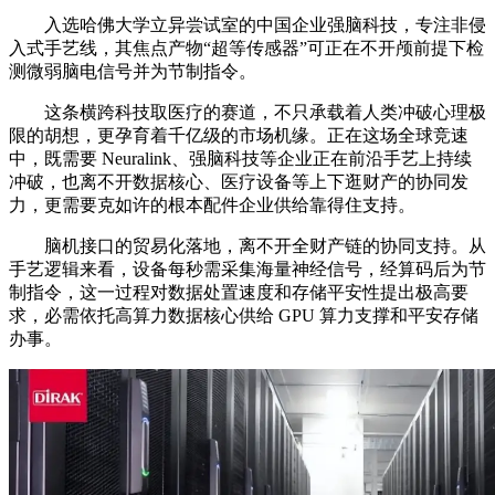
入选哈佛大学立异尝试室的中国企业强脑科技，专注非侵
入式手艺线，其焦点产物“超等传感器”可正在不开颅前提下检
测微弱脑电信号并为节制指令。
这条横跨科技取医疗的赛道，不只承载着人类冲破心理极
限的胡想，更孕育着千亿级的市场机缘。正在这场全球竞速
中，既需要 Neuralink、强脑科技等企业正在前沿手艺上持续
冲破，也离不开数据核心、医疗设备等上下逛财产的协同发
力，更需要克如许的根本配件企业供给靠得住支持。
脑机接口的贸易化落地，离不开全财产链的协同支持。从
手艺逻辑来看，设备每秒需采集海量神经信号，经算码后为节
制指令，这一过程对数据处置速度和存储平安性提出极高要
求，必需依托高算力数据核心供给 GPU 算力支撑和平安存储
办事。