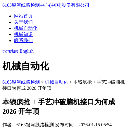
6163银河线路检测中心(中国)股份有限公司
网站首页
关于我们
机械自动化
机械知识
联系我们
translate
English
机械自动化
6163银河线路检测
>
机械自动化
>
本钱疯抢 + 手艺冲破脑机
接口为何成 2026 开年顶
本钱疯抢 + 手艺冲破脑机接口为何成
2026 开年顶
作者：6163银河线路检测
发布时间：2026-01-15 05:54