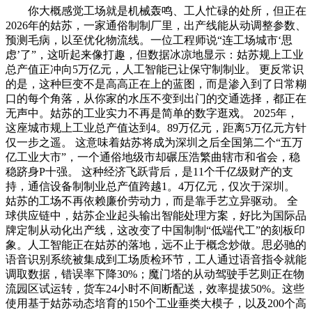
你大概感觉工场就是机械轰鸣、工人忙碌的处所，但正在
2026年的姑苏，一家通俗制制厂里，出产线能从动调整参数、
预测毛病，以至优化物流线。一位工程师说“连工场城市‘思
虑’了”，这听起来像打趣，但数据冰凉地显示：姑苏规上工业
总产值正冲向5万亿元，人工智能已让保守制制业。 更反常识
的是，这种巨变不是高高正在上的蓝图，而是渗入到了日常糊
口的每个角落，从你家的水压不变到出门的交通选择，都正在
无声中。姑苏的工业实力不再是简单的数字逛戏。 2025年，
这座城市规上工业总产值达到4。89万亿元，距离5万亿元方针
仅一步之遥。 这意味着姑苏将成为深圳之后全国第二个“五万
亿工业大市”，一个通俗地级市却碾压浩繁曲辖市和省会，稳
稳跻身P十强。 这种经济飞跃背后，是11个千亿级财产的支
持，通信设备制制业总产值跨越1。4万亿元，仅次于深圳。
姑苏的工场不再依赖廉价劳动力，而是靠手艺立异驱动。 全
球供应链中，姑苏企业起头输出智能处理方案，好比为国际品
牌定制从动化出产线，这改变了中国制制“低端代工”的刻板印
象。人工智能正在姑苏的落地，远不止于概念炒做。思必驰的
语音识别系统被集成到工场质检环节，工人通过语音指令就能
调取数据，错误率下降30%；魔门塔的从动驾驶手艺则正在物
流园区试运转，货车24小时不间断配送，效率提拔50%。这些
使用基于姑苏动态培育的150个工业垂类大模子，以及200个高