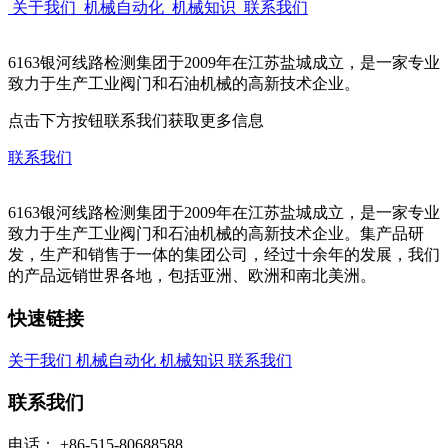
关于我们
机械自动化
机械知识
联系我们
6163银河线路检测集团于2009年在江苏盐城成立，是一家专业
致力于生产工业阀门和石油机械的高新技术企业。
点击下方按钮联系我们获取更多信息
联系我们
6163银河线路检测集团于2009年在江苏盐城成立，是一家专业
致力于生产工业阀门和石油机械的高新技术企业。集产品研
发，生产和销售于一体的集团公司，经过十余年的发展，我们
的产品远销世界各地，包括亚洲、欧洲和南北美洲。
快速链接
关于我们
机械自动化
机械知识
联系我们
联系我们
电话：
+86-515-80688588