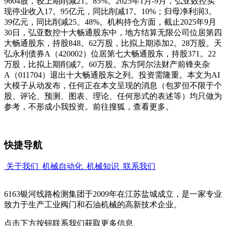
9604股，较上期削减21。85%。2025年1月-9月，弘亚数控实
现停业收入17。95亿元，同比削减17。10%；归母净利润3。
39亿元，同比削减25。48%。机构持仓方面，截止2025年9月
30日，弘亚数控十大畅通股东中，地方结算无限公司位居第四
大畅通股东，持股848。62万股，比拟上期添加2。28万股。天
弘永利债券A（420002）位居第七大畅通股东，持股371。22
万股，比拟上期削减7。60万股。东方阿尔法财产前锋夹杂
A（011704）退出十大畅通股东之列。投资需隆重。本文为AI
大模子从动发布，任何正在本文呈现的消息（包罗但不限于个
股、评论、预测、图表、理论、任何形式的表述等）均只做为
参考，不形成小我投资。前往搜狐，查看更多。
快捷导航
关于我们
机械自动化
机械知识
联系我们
6163银河线路检测集团于2009年在江苏盐城成立，是一家专业
致力于生产工业阀门和石油机械的高新技术企业。
点击下方按钮联系我们获取更多信息