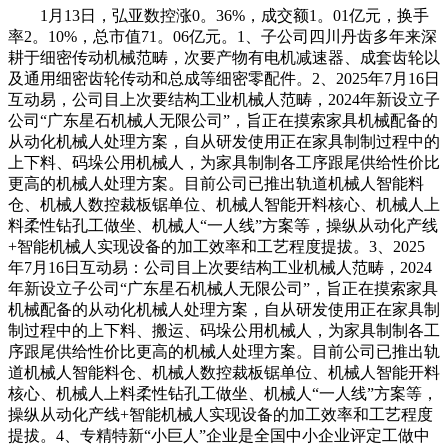
1月13日，弘亚数控涨0。36%，成交额1。01亿元，换手
率2。10%，总市值71。06亿元。1、子公司四川丹齿多年来深
耕于细密传动机械范畴，次要产物有电机减速器、成套齿轮以
及通用细密齿轮传动和总成等细密零配件。2、2025年7月16日
互动易，公司目上次要结构工业机械人范畴，2024年新设立子
公司“广东星石机械人无限公司”，旨正在摸索家具机械配备的
从动化机械人处理方案，自从研发使用正在家具制制过程中的
上下料、码垛公用机械人，为家具制制各工序跟尾供给性价比
更高的机械人处理方案。目前公司已推出轨道机械人智能料
仓、机械人数控裁板锯单位、机械人智能开料核心、机械人上
料柔性钻孔工做坐、机械人“一人线”方案等，操纵从动化产线
+智能机械人实现设备的加工效率和工艺程度提拔。3、2025
年7月16日互动易：公司目上次要结构工业机械人范畴，2024
年新设立子公司“广东星石机械人无限公司”，旨正在摸索家具
机械配备的从动化机械人处理方案，自从研发使用正在家具制
制过程中的上下料、搬运、码垛公用机械人，为家具制制各工
序跟尾供给性价比更高的机械人处理方案。目前公司已推出轨
道机械人智能料仓、机械人数控裁板锯单位、机械人智能开料
核心、机械人上料柔性钻孔工做坐、机械人“一人线”方案等，
操纵从动化产线+智能机械人实现设备的加工效率和工艺程度
提拔。4、专精特新“小巨人”企业是全国中小企业评定工做中