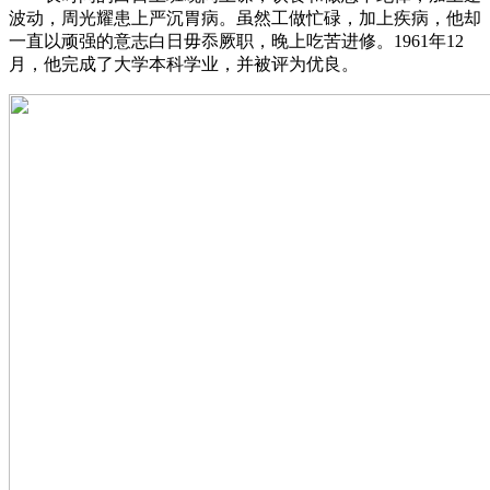
波动，周光耀患上严沉胃病。虽然工做忙碌，加上疾病，他却
一直以顽强的意志白日毋忝厥职，晚上吃苦进修。1961年12
月，他完成了大学本科学业，并被评为优良。