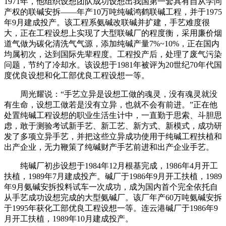
1971年，他组织设想团队成功设想出我国第一套具有自从学问
产权的联碱安拆——年产10万吨纯碱鸿鹤联碱工程，并于1975
年9月建成投产。该工程系氨碱改联碱并扩建，手艺难度很
大，正在工程设想上实现了大型联碱厂的程度衡，采用廉价烟
道气做为碳化清洗气气源，添加纯碱产量7%~10%，正在国内
均属初次，达到国际先辈程度。工程投产后，处理了废气污染
问题，节约了冷却水。该设想于1981年被评为20世纪70年代国
度优良设想和化工部优良工程设想一等。
周光耀说：“手艺立异是设想工做的魂灵，没有魂灵就没
有生命，设想工做若是没有立异，也就不会有前进。”正在他
处置纯碱工程设想的职业生活生计中，一直勤于思索、斗胆思
虑，敢于测验考试新手艺、新工艺、新方式、新模式，成功研
发了多项立异手艺，并把这些立异成功使用于纯碱工程扶植和
出产企业，无力鞭策了纯碱财产手艺前进和出产企业手艺。
纯碱厂初步设想于1984年12月根基完成，1986年4月开工
扶植，1989年7月建成投产。碱厂于1986年9月开工扶植，1989
年9月氨碱安拆投料试车一次成功，成为国内首个完全依托自
从手艺成功设想完成的大型氨碱厂。该厂年产60万吨氨碱安拆
于1995年获化工部优良工程设想一等。连云港碱厂于1986年9
月开工扶植，1989年10月建成投产。