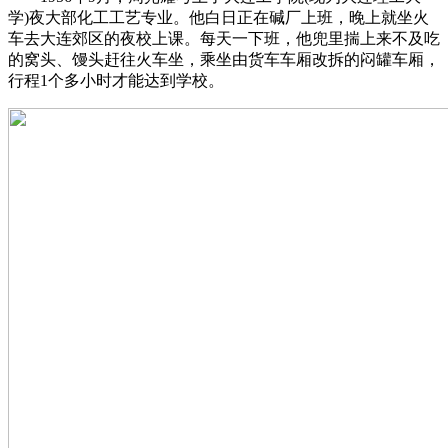
学)夜大部化工工艺专业。他白日正在碱厂上班，晚上就坐火
车去大连郊区的夜校上课。每天一下班，他兜里揣上来不及吃
的窝头、馒头赶往火车坐，乘坐由货车车厢改拆的闷罐车厢，
行程1个多小时才能达到学校。