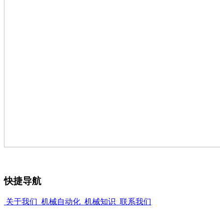
快捷导航
关于我们
机械自动化
机械知识
联系我们