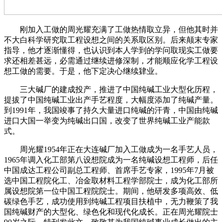
刚加入工做的周光耀充满了工做热情取立异，但他其时并
不大白科学研究取工程设想之间的关系取区别。后来颠末专家
指导，他才逐渐懂得，也认识到本人学到的学问取现实工做要
求还相差甚远，必需通过继续进修深制，才能顺应化学工程设
想工做的需要。于是，他下定决心继续肄业。
三大碱厂的建成投产，推进了中国纯碱工业大型化历程，
提拔了中国纯碱工业出产手艺程度，大幅度添加了纯碱产量。
到1991年，我国竣事了持久大量进口纯碱的汗青，中国由纯碱
进口大国一举变为纯碱出口国，改变了世界纯碱工业产能款
式。
周光耀1954年正在大连碱厂加入工做成为一名手艺人员，
1965年调入化工部第八设想院成为一名纯碱设想工程师，后任
中国成达工程公司副总工程师、首席手艺专家，1995年7月被
选中国工程院化工、冶金取材料工程学部院士，成为化工部所
属设想院第一位中国工程院院士。期间，他研发多项高效、低
碳绿色手艺，成功使用到纯碱工程项目扶植中，无力鞭策了我
国纯碱财产的大型化、绿色化和现代化成长。正在周光耀院士