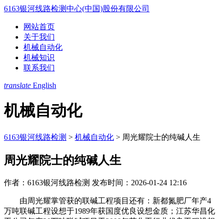
6163银河线路检测中心(中国)股份有限公司
网站首页
关于我们
机械自动化
机械知识
联系我们
translate
English
机械自动化
6163银河线路检测
>
机械自动化
>
周光耀院士的纯碱人生
周光耀院士的纯碱人生
作者：6163银河线路检测
发布时间：2026-01-24 12:16
由周光耀掌管获的联碱工程项目还有：新都氮肥厂年产4
万吨联碱工程设想于1989年获国度优良设想金质；江苏华昌化