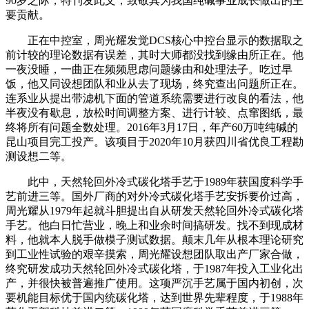
90岁之际，特刊发此文，致敬其为我国纯碱事业成长做出的主
要贡献。
正在中控室，周光耀发觉DCS核心中控台显示的数据取之
前计较的理论数据有误差，其时大师都没找到缘由所正在。他
一夜没睡，一曲正在频频思虑问题缘由和处理法子。吃过早
饭，他又同设想团队和业从去了现场，终究查出问题所正在。
连系业从提出带滤机下面的管道系统需要进行改良的看法，他
半夜没有歇息，放松时间调整方案、进行计较、点窜图纸，最
终将所有问题全数处理。2016年3月17日，年产60万吨纯碱的
昆山项目完工投产。该项目于2020年10月获四川省优良工程勘
测设想二等。
此中，天然轮回外冷式碳化塔手艺于1989年获国度科学手
艺前进三等。国外厂商的对外冷式碳化塔手艺安拆要价过高，
周光耀从1979年起就斗胆提出自从研发天然轮回外冷式碳化塔
手艺。他白日忙营业，晚上和业余时间搞研发。找不到现成材
料，他就本人脱手做模子测试数据。颠末几年从根本理论研究
到工业性试验的艰辛摸索，周光耀设想团队取出产厂家合做，
终究研发成功天然轮回外冷式碳化塔，于1987年投入工业化出
产，并很快被普遍推广使用。这项严沉手艺属于国内初创，次
要机能目标优于国内统碳化塔，达到世界先辈程度，于1988年