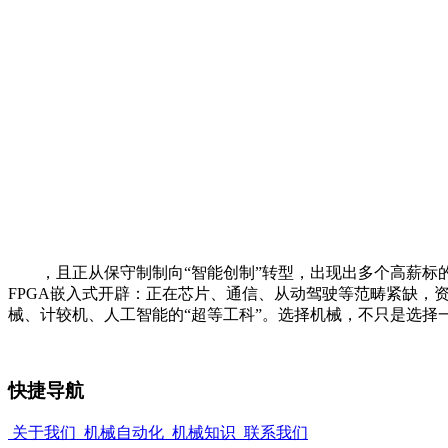
，且正从保守制制向“智能创制”转型，出现出多个高薪标
FPGA嵌入式开辟：正在芯片、通信、从动驾驶等范畴紧缺，资深
械、计较机、人工智能的“超等工科”。选择机械，不只是选
快捷导航
关于我们
机械自动化
机械知识
联系我们