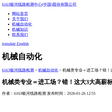
6163银河线路检测中心(中国)股份有限公司
网站首页
关于我们
机械自动化
机械知识
联系我们
translate
English
机械自动化
6163银河线路检测
>
机械自动化
>
机械类专业＝进工场？错！
机械类专业＝进工场？错！这大3大高薪
作者：6163银河线路检测
发布时间：2026-01-26 12:55