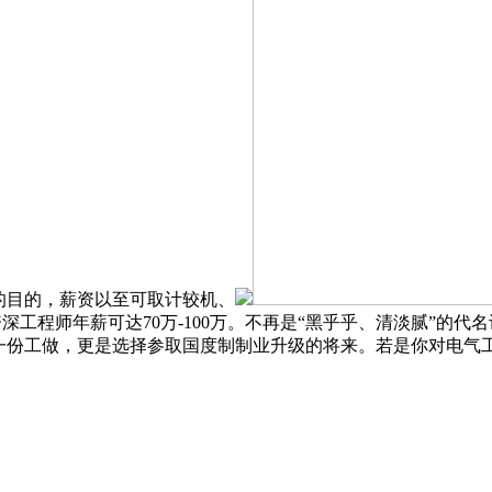
的目的，薪资以至可取计较机、
工程师年薪可达70万-100万。不再是“黑乎乎、清淡腻”的代名
择一份工做，更是选择参取国度制制业升级的将来。若是你对电气