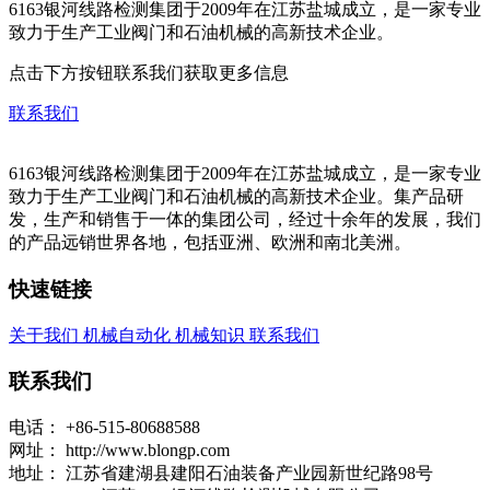
6163银河线路检测集团于2009年在江苏盐城成立，是一家专业
致力于生产工业阀门和石油机械的高新技术企业。
点击下方按钮联系我们获取更多信息
联系我们
6163银河线路检测集团于2009年在江苏盐城成立，是一家专业
致力于生产工业阀门和石油机械的高新技术企业。集产品研
发，生产和销售于一体的集团公司，经过十余年的发展，我们
的产品远销世界各地，包括亚洲、欧洲和南北美洲。
快速链接
关于我们
机械自动化
机械知识
联系我们
联系我们
电话：
+86-515-80688588
网址：
http://www.blongp.com
地址：
江苏省建湖县建阳石油装备产业园新世纪路98号