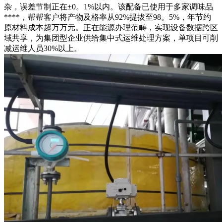
杂，误差节制正在±0。1%以内。该配备已使用于多家调味品
****，帮帮客户将产物及格率从92%提拔至98。5%，年节约
原材料成本超万万元。正在能源办理范畴，实现设备数据跨区
域共享，为集团型企业供给集中式运维处理方案，单项目可削
减运维人员30%以上。