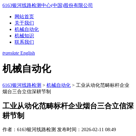
6163银河线路检测中心(中国)股份有限公司
网站首页
关于我们
机械自动化
机械知识
联系我们
translate
English
机械自动化
6163银河线路检测
>
机械自动化
>
工业从动化范畴标杆企业
烟台三合立信深耕节制
工业从动化范畴标杆企业烟台三合立信深
耕节制
作者：6163银河线路检测
发布时间：2026-02-11 08:49