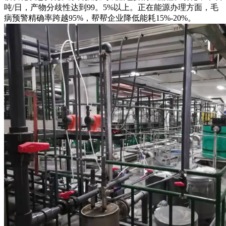
吨/日，产物分歧性达到99。5%以上。正在能源办理方面，毛
病预警精确率跨越95%，帮帮企业降低能耗15%-20%。