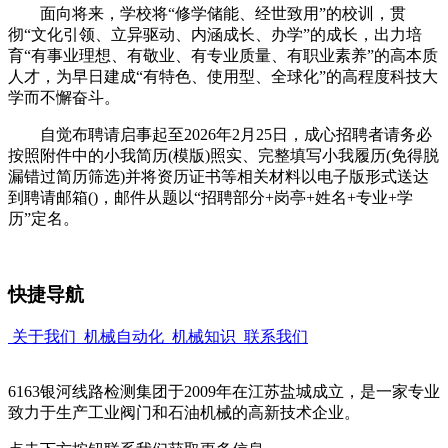
面向将来，学校将“修学储能、经世致用”的校训，贯
彻“文化引领、立异驱动、内涵成长、办学”的成长，出力培
育“有事业理想、有敬业、有专业质量、有职业素养”的高本质
人才，为早日建成“有特色、使用型、全球化”的高程度科技大
学而不懈奋斗。
自觉布聘请启事起至2026年2月25日，成心招聘者请务必
按照附件中的小我简历(模版)照实、完整填写小我履历(免得脱
漏错过简历筛选)并将资历证书等相关材料以电子版形式送达
到聘请邮箱()，邮件从题以“招聘部分+岗亭+姓名+专业+学
历”定名。
快捷导航
关于我们
机械自动化
机械知识
联系我们
6163银河线路检测集团于2009年在江苏盐城成立，是一家专业
致力于生产工业阀门和石油机械的高新技术企业。