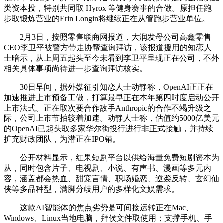
类资本投，特别共同取 Hyrox 等健身赛事的合做。原担任跑
步取锻炼营业的Erin Longin将继续正在从管跑步营业单位。
2月3日，按照零售联商网报道，大润发母公司高鑫零售
CEO李卫平被警方带走协帮查询拜访，该报道援用的知恋人
士暗示，从上周五起头至今未看到李卫平呈现正在公司，不外
相关具体事项尚待进一步查询拜访核实。
30日早间，据外媒征引知恋人士动静称，OpenAI正正在
加速推进上市预备工做，打算最早正在本年第四时度启动公开
上市法式。正在取次要合作敌手Anthropic的合作不竭升级之
际，公司上市节拍较着加速。动静人士称，估值约5000亿美元
的OpenAI已起头取多家华尔街投行进行非正式接触，并持续
扩充财政团队，为潜正在IPO铺。
公开材料显示，红果短剧平台以供给海量免费短剧资本为
从，同时包含片子、电视剧、小说、有声书、漫画等多元内
容，涵盖都会热血、甜宠言情、职场婚恋、逆袭反转、玄幻仙
侠等多品种型，满脚分歧用户的多样化文娱需求。
这款AI智能体的焦点劣势是可间接运转正在Mac、
Windows、Linux当地电脑，拜候文件取使用；支撑手机、手