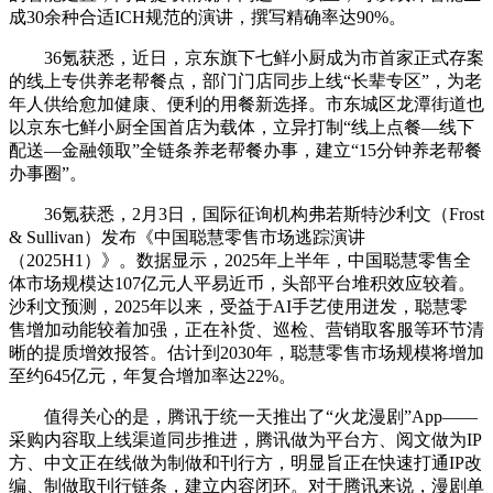
成30余种合适ICH规范的演讲，撰写精确率达90%。
36氪获悉，近日，京东旗下七鲜小厨成为市首家正式存案
的线上专供养老帮餐点，部门门店同步上线“长辈专区”，为老
年人供给愈加健康、便利的用餐新选择。市东城区龙潭街道也
以京东七鲜小厨全国首店为载体，立异打制“线上点餐—线下
配送—金融领取”全链条养老帮餐办事，建立“15分钟养老帮餐
办事圈”。
36氪获悉，2月3日，国际征询机构弗若斯特沙利文（Frost
& Sullivan）发布《中国聪慧零售市场逃踪演讲
（2025H1）》。数据显示，2025年上半年，中国聪慧零售全
体市场规模达107亿元人平易近币，头部平台堆积效应较着。
沙利文预测，2025年以来，受益于AI手艺使用迸发，聪慧零
售增加动能较着加强，正在补货、巡检、营销取客服等环节清
晰的提质增效报答。估计到2030年，聪慧零售市场规模将增加
至约645亿元，年复合增加率达22%。
值得关心的是，腾讯于统一天推出了“火龙漫剧”App——
采购内容取上线渠道同步推进，腾讯做为平台方、阅文做为IP
方、中文正在线做为制做和刊行方，明显旨正在快速打通IP改
编、制做取刊行链条，建立内容闭环。对于腾讯来说，漫剧单