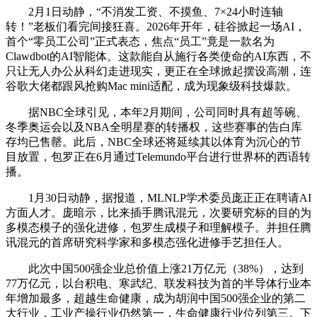
2月1日动静，“不消发工资、不摸鱼、7×24小时连轴
转！”老板们看完间接狂喜。2026年开年，硅谷掀起一场AI，
首个“零员工公司”正式表态，焦点“员工”竟是一款名为
Clawdbot的AI智能体。这款能自从施行各类使命的AI东西，不
只让无人办公从科幻走进现实，更正在全球掀起摆设高潮，连
谷歌大佬都跟风抢购Mac mini适配，成为现象级科技爆款。
据NBC全球引见，本年2月期间，公司同时具有超等碗、
冬季奥运会以及NBA全明星赛的转播权，这些赛事的告白库
存均已售罄。此后，NBC全球还将延续其以体育为沉心的节
目放置，包罗正在6月通过Telemundo平台进行世界杯的西语转
播。
1月30日动静，据报道，MLNLP学术委员庞正正在聘请AI
方面人才。庞暗示，比来插手腾讯混元，次要研究标的目的为
多模态模子的强化进修，包罗生成模子和理解模子。并担任腾
讯混元的首席研究科学家和多模态强化进修手艺担任人。
此次中国500强企业总价值上涨21万亿元（38%），达到
77万亿元，以台积电、寒武纪、联发科技为首的半导体行业本
年增加最多，超越生命健康，成为胡润中国500强企业的第二
大行业，工业产操行业仍然第一，生命健康行业位列第三。下