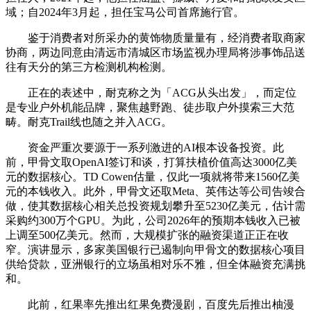
域；自2024年3月起，担任宝马公司首席施行官。
鉴于消费者对所采办的黄饰物质量量有，经消费者取商家
协商，两边同意由清远市清城区市场监视办理局将涉事饰品送
往有天分的第三方检测机构检测。
正在的表述中，耐克称之为「ACG从头出发」，而定位
是专业户外机能品牌，聚焦越野跑、徒步取户外摸索三大范
畴。耐克Trail线也随之并入ACG。
资金严重次要源于一系列激进的AI根本设备投资。此
前，甲骨文取OpenAI签订和谈，打算扶植价值高达3000亿美
元的数据核心。TD Cowen估量，仅此一项就将带来1560亿美
元的本钱收入。此外，甲骨文还取Meta、英伟达等公司告竣合
做，使其数据核心相关总投资规划攀升至5230亿美元，估计需
采购约300万个GPU。为此，公司2026年的预期本钱收入已被
上调至500亿美元。然而，大规模扩张的融资渠道正正在收
窄。演讲显示，多家美国银行已遏制向甲骨文的数据核心项目
供给贷款，亚洲银行的立场虽相对乐不雅，但全体融资充满挑
和。
此前，红果率先推出红果免费漫剧，百度先后推出柚漫