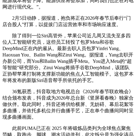
能源成本将会下降。能源供应将会添加，同时我们也正在对电
网进行现代化。”。
2月5日动静，据报道，抱负将正在2026年春节后奉行“门
店合股人”打算，以提拔门店运营效率和市场响应速度。
除了得到一位Siri高管外，苹果公司近几周又流失至多四
位人工智能研究员，这些员工转投了包罗Meta和谷歌
DeepMind正在内的雇从。最新去职人员包罗Yinfei Yang、
Haoxuan You、Bailin Wang和Zirui Wang。据报道，Yang去职开
办新公司，而You和Bailin Wang插手Meta。You进入Meta的“超
等智能”研究部分。Zirui Wang将插手谷歌DeepMind，该团队
正协帮苹果打制将支撑新功能的焦点人工智能模子。这包罗本
年将发布的新版Siri语音帮手所依托的手艺。
36氪获悉，抖音取地方电视总台《2026年春节联欢晚会》
结合颁布发表，抖音成为2026年总台新《竖屏看春晚》独家合
做伙伴。取此同时，抖音还将供给横屏、无妨碍、幕后花絮等
多曲播，并依托多机位并行曲播手艺，正在单个曲播间同时呈
现多曲播画面。
此前PUMA已正在 2025 年将锻炼品类列为全球焦点聚焦
范畴，取跑步、脚球、潮水活动并列，此次拆分是为强化该品