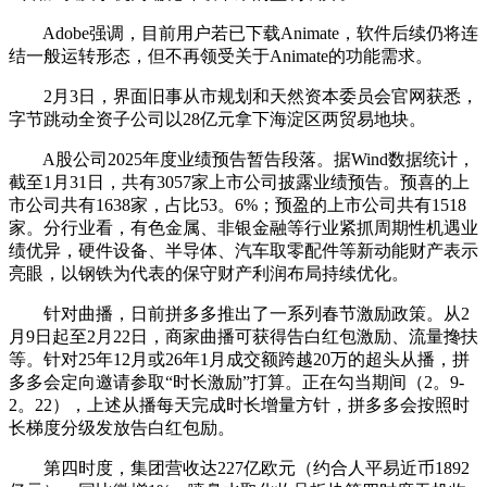
Adobe强调，目前用户若已下载Animate，软件后续仍将连
结一般运转形态，但不再领受关于Animate的功能需求。
2月3日，界面旧事从市规划和天然资本委员会官网获悉，
字节跳动全资子公司以28亿元拿下海淀区两贸易地块。
A股公司2025年度业绩预告暂告段落。据Wind数据统计，
截至1月31日，共有3057家上市公司披露业绩预告。预喜的上
市公司共有1638家，占比53。6%；预盈的上市公司共有1518
家。分行业看，有色金属、非银金融等行业紧抓周期性机遇业
绩优异，硬件设备、半导体、汽车取零配件等新动能财产表示
亮眼，以钢铁为代表的保守财产利润布局持续优化。
针对曲播，日前拼多多推出了一系列春节激励政策。从2
月9日起至2月22日，商家曲播可获得告白红包激励、流量搀扶
等。针对25年12月或26年1月成交额跨越20万的超头从播，拼
多多会定向邀请参取“时长激励”打算。正在勾当期间（2。9-
2。22），上述从播每天完成时长增量方针，拼多多会按照时
长梯度分级发放告白红包励。
第四时度，集团营收达227亿欧元（约合人平易近币1892