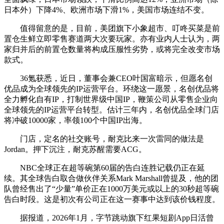
日本外）下降4%、欧洲市场下滑1%，美国市场连结不变。
值得留意的是，目前，美团旗下小象超市、叮咚买菜是前
置仓生鲜立即零售赛道两大次要玩家。亦有业内人士认为，两
家归并后的前置仓数量将构成压服性劣势，或将完全改变市场
款式。
36氪获悉，近日，董事会兼CEO叶国富暗示，但愿名创
优品成为全球领先的IP运营平台。环绕这一愿景，名创优品将
全力孵化自有IP，打制世界级中国IP，鞭策公司从零售企业向
全球领先的IP运营平台转型。估计三年内，名创优品全球门店
将冲破10000家，率领100个中国IP出海。
门店，定名的社交账号，耐克比来一次雷同的做法是
Jordan。押下沉注，耐克苏醒需要ACG。
NBC全球正在超等碗第60届的告白连胜记载仍正在延
续。其全球告白取合做伙伴关系Mark Marshall曾提及，他的团
队曾经售出了“少量”单价正在1000万美元或以上的30秒超等碗
告白时段。这是初次有公司正在这一赛事中达到该价钱程度。
据报道，2026年1月，字节跳动旗下红果短剧App日活曾