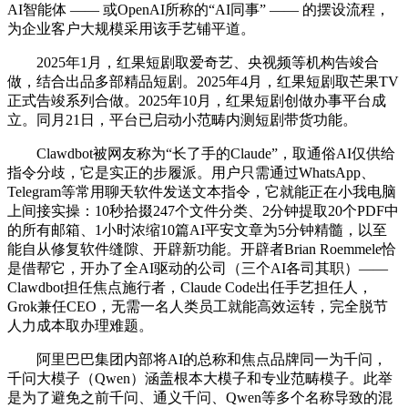
AI智能体 —— 或OpenAI所称的“AI同事” —— 的摆设流程，
为企业客户大规模采用该手艺铺平道。
2025年1月，红果短剧取爱奇艺、央视频等机构告竣合
做，结合出品多部精品短剧。2025年4月，红果短剧取芒果TV
正式告竣系列合做。2025年10月，红果短剧创做办事平台成
立。同月21日，平台已启动小范畴内测短剧带货功能。
Clawdbot被网友称为“长了手的Claude”，取通俗AI仅供给
指令分歧，它是实正的步履派。用户只需通过WhatsApp、
Telegram等常用聊天软件发送文本指令，它就能正在小我电脑
上间接实操：10秒拾掇247个文件分类、2分钟提取20个PDF中
的所有邮箱、1小时浓缩10篇AI平安文章为5分钟精髓，以至
能自从修复软件缝隙、开辟新功能。开辟者Brian Roemmele恰
是借帮它，开办了全AI驱动的公司（三个AI各司其职）——
Clawdbot担任焦点施行者，Claude Code出任手艺担任人，
Grok兼任CEO，无需一名人类员工就能高效运转，完全脱节
人力成本取办理难题。
阿里巴巴集团内部将AI的总称和焦点品牌同一为千问，
千问大模子（Qwen）涵盖根本大模子和专业范畴模子。此举
是为了避免之前千问、通义千问、Qwen等多个名称导致的混