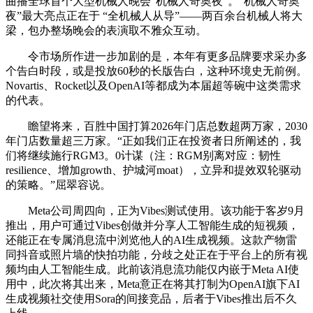
曲播全球首个大型机械人晚会“机械人奇奥夜”。“机械人奇奥
夜”最大亮点正在于 “全机械人从导”——两百余台机械人将大
梁，包办整场晚会的表演取不雅众互动。
令市场所作进一步加剧的是，本年有更多品牌要求采办多
个告白时段，或是投放60秒的长版告白，这种环境史无前例。
Novartis、Rocket以及OpenAI等都成为本届超等碗中这类需求
的代表。
瞻望将来，百胜中国打算2026年门店总数超两万家，2030
年门店数量超三万家。“正如我们正在投资者日所阐述的，我
们将继续施行RGM3。0计谋（注：RGM别离对应：韧性
resilience、增加growth、护城河moat），立异和提效双轮驱动
的策略。”屈翠容说。
Meta公司周四向，正为Vibes测试使用。该功能于客岁9月
推出，用户可通过Vibes创做并分享人工智能生成的短视频，
还能正在专属消息流中浏览他人的AI生成视频。这款产物雷
同抖音或照片墙的快拍功能，分歧之处正在于平台上的所有视
频均由人工智能生成。此前该消息流功能仅内嵌于Meta AI使
用中，此次将其出来，Meta意正在将其打制为OpenAI旗下AI
生成视频社交使用Sora的间接竞品，后者于Vibes推出后不久