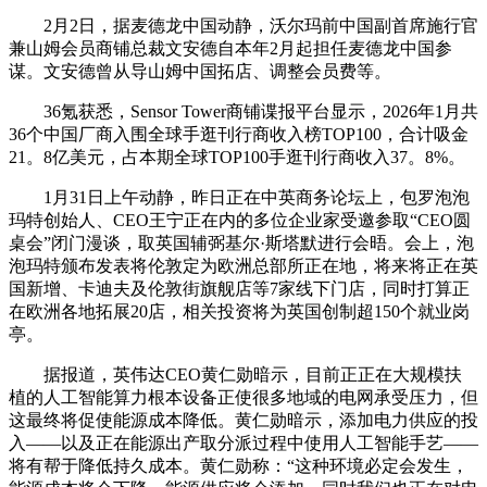
2月2日，据麦德龙中国动静，沃尔玛前中国副首席施行官
兼山姆会员商铺总裁文安德自本年2月起担任麦德龙中国参
谋。文安德曾从导山姆中国拓店、调整会员费等。
36氪获悉，Sensor Tower商铺谍报平台显示，2026年1月共
36个中国厂商入围全球手逛刊行商收入榜TOP100，合计吸金
21。8亿美元，占本期全球TOP100手逛刊行商收入37。8%。
1月31日上午动静，昨日正在中英商务论坛上，包罗泡泡
玛特创始人、CEO王宁正在内的多位企业家受邀参取“CEO圆
桌会”闭门漫谈，取英国辅弼基尔·斯塔默进行会晤。会上，泡
泡玛特颁布发表将伦敦定为欧洲总部所正在地，将来将正在英
国新增、卡迪夫及伦敦街旗舰店等7家线下门店，同时打算正
在欧洲各地拓展20店，相关投资将为英国创制超150个就业岗
亭。
据报道，英伟达CEO黄仁勋暗示，目前正正在大规模扶
植的人工智能算力根本设备正使很多地域的电网承受压力，但
这最终将促使能源成本降低。黄仁勋暗示，添加电力供应的投
入——以及正在能源出产取分派过程中使用人工智能手艺——
将有帮于降低持久成本。黄仁勋称：“这种环境必定会发生，