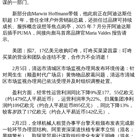
谋的一部门。
新部分由Marwin Hoffmann带领，他此前正在阿迪达斯任
职超 17 年，曾任全球户外营销副总裁，还担任过品牌可持续
成长、服拆概念设想等焦点岗亭，2025 年 7 月分开阿迪达斯
后插手PUMA，间接向彪马首席品牌官Maria Valdes 报告请
示。
美团：拟7。17亿美元收购叮咚，叮咚买菜梁昌霖：叮咚
买菜的营业和团队会连结不变，合作力不会消逝！
2月5日，清远市清城区市场监视办理局发布环境传递：针
对周生生（顺盈时代广场店）黄饰物品胶葛问题，清远市清城
区市场监视办理局已依法受理并及时组织调整处置。
盈利方面，经常性运营利润同比下降9%至177。55亿欧元
（约1479亿人平易近币），运营利润率为22%。归属集团净利
润约109亿欧元（约合人平易近币895亿元），同比下降13%，
较客岁跌了17亿欧元（约合人平易近币142亿元）。
2月2日，全球机械人租赁办事平台擎天租颁布发表完成新
一轮环节办理层结构。阿里资深渠道扶植专家李立恒（混名：
黑猫警长），取阿里贸易计谋取组织变化专家王明峰（混名：