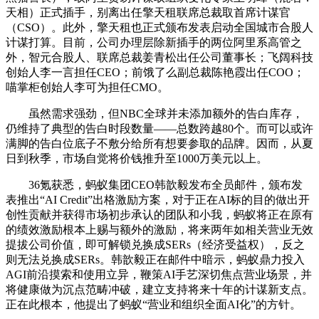
天相）正式插手，别离出任擎天租联席总裁取首席计谋官
（CSO）。此外，擎天租也正式颁布发表启动全国城市合股人
计谋打算。目前，公司办理层除新插手的两位阿里系高管之
外，智元合股人、联席总裁姜青松出任公司董事长；飞阔科技
创始人李一言担任CEO；前饿了么副总裁陈艳霞出任COO；
喵掌柜创始人李可为担任CMO。
虽然需求强劲，但NBC全球并未添加额外的告白库存，
仍维持了典型的告白时段数量——总数跨越80个。而可以或许
满脚的告白位底子不敷分给所有想要参取的品牌。因而，从夏
日到秋季，市场自觉将价钱推升至1000万美元以上。
36氪获悉，蚂蚁集团CEO韩歆毅发布全员邮件，颁布发
表推出“AI Credit”出格激励方案，对于正在AI标的目的做出开
创性贡献并获得市场初步承认的团队和小我，蚂蚁将正在原有
的绩效激励根本上赐与额外的激励，将来两年如相关营业无效
提拔公司价值，即可解锁兑换成SERs（经济受益权），反之
则无法兑换成SERs。韩歆毅正在邮件中暗示，蚂蚁鼎力投入
AGI前沿摸索和使用立异，鞭策AI手艺深切焦点营业场景，并
将健康做为沉点范畴冲破，建立支持将来十年的计谋新支点。
正在此根本，他提出了蚂蚁“营业和组织全面AI化”的方针。