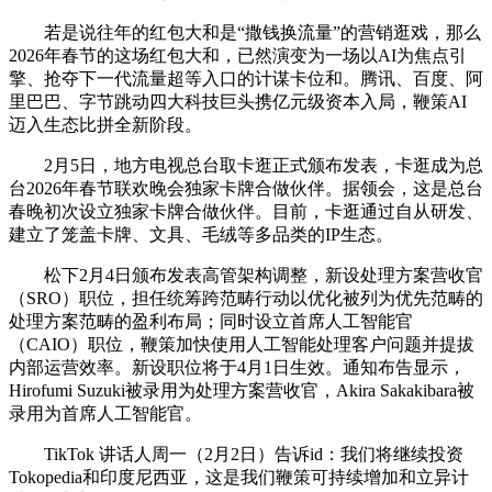
若是说往年的红包大和是“撒钱换流量”的营销逛戏，那么
2026年春节的这场红包大和，已然演变为一场以AI为焦点引
擎、抢夺下一代流量超等入口的计谋卡位和。腾讯、百度、阿
里巴巴、字节跳动四大科技巨头携亿元级资本入局，鞭策AI
迈入生态比拼全新阶段。
2月5日，地方电视总台取卡逛正式颁布发表，卡逛成为总
台2026年春节联欢晚会独家卡牌合做伙伴。据领会，这是总台
春晚初次设立独家卡牌合做伙伴。目前，卡逛通过自从研发、
建立了笼盖卡牌、文具、毛绒等多品类的IP生态。
松下2月4日颁布发表高管架构调整，新设处理方案营收官
（SRO）职位，担任统筹跨范畴行动以优化被列为优先范畴的
处理方案范畴的盈利布局；同时设立首席人工智能官
（CAIO）职位，鞭策加快使用人工智能处理客户问题并提拔
内部运营效率。新设职位将于4月1日生效。通知布告显示，
Hirofumi Suzuki被录用为处理方案营收官，Akira Sakakibara被
录用为首席人工智能官。
TikTok 讲话人周一（2月2日）告诉id：我们将继续投资
Tokopedia和印度尼西亚，这是我们鞭策可持续增加和立异计