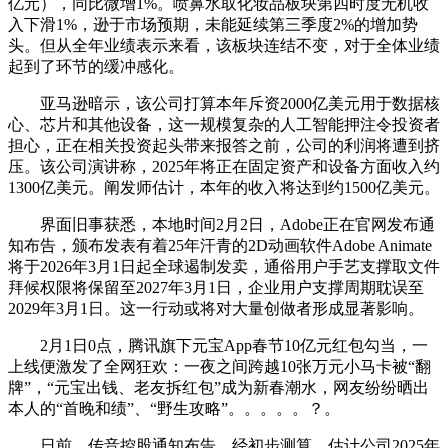
亿元），同比微增1%。喷鼻水取化妆品板块第四时度无机收
入下滑1%，逊于市场预期，未能延续第三季度2%的增加势
头。但从全年业绩表示来看，该板块连结不变，对于全体业绩
起到了环节的缓冲感化。
亚马逊暗示，该公司打算本年斥资2000亿美元用于数据核
心、芯片和其他设备，这一规模复杂的人工智能押注令投资者
担心，正在相关投资起头带来报答之前，公司的利润将遭到挤
压。该公司演讲称，2025年将正在固定资产和设备方面收入约
1300亿美元。阐发师估计，本年的收入将达到约1500亿美元。
界面旧事获悉，本地时间2月2日，Adobe正在官网发布通
知布告，颁布发表有着25年汗青的2D动画软件Adobe Animate
将于2026年3月1日起全球遏制发卖，通俗用户手艺支撑取文件
拜候权限将保留至2027年3月1日，企业用户支撑周期耽误至
2029年3月1日。这一行动或将对大量创做者形成显著影响。
2月1日0点，腾讯旗下元宝App春节10亿元红包勾当，一
上线便激发了全网狂欢：一夜之间跨越10张万元小马卡被“翻
牌”，“元宝出钱、老友拆红包”成为新春潮水，网友纷纷晒出
本人的“首晚和绩”、“野生攻略”。。。。。？。
日前，传音控股通知布告，经初步测算，估计公司2025年