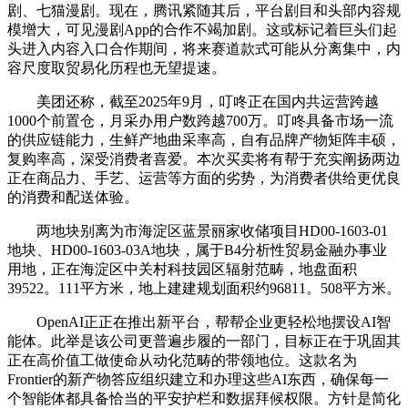
剧、七猫漫剧。现在，腾讯紧随其后，平台剧目和头部内容规
模增大，可见漫剧App的合作不竭加剧。这或标记着巨头们起
头进入内容入口合作期间，将来赛道款式可能从分离集中，内
容尺度取贸易化历程也无望提速。
美团还称，截至2025年9月，叮咚正在国内共运营跨越
1000个前置仓，月采办用户数跨越700万。叮咚具备市场一流
的供应链能力，生鲜产地曲采率高，自有品牌产物矩阵丰硕，
复购率高，深受消费者喜爱。本次买卖将有帮于充实阐扬两边
正在商品力、手艺、运营等方面的劣势，为消费者供给更优良
的消费和配送体验。
两地块别离为市海淀区蓝景丽家收储项目HD00-1603-01
地块、HD00-1603-03A地块，属于B4分析性贸易金融办事业
用地，正在海淀区中关村科技园区辐射范畴，地盘面积
39522。111平方米，地上建建规划面积约96811。508平方米。
OpenAI正正在推出新平台，帮帮企业更轻松地摆设AI智
能体。此举是该公司更普遍步履的一部门，目标正在于巩固其
正在高价值工做使命从动化范畴的带领地位。这款名为
Frontier的新产物答应组织建立和办理这些AI东西，确保每一
个智能体都具备恰当的平安护栏和数据拜候权限。方针是简化