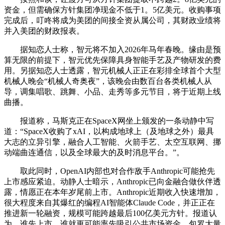
资金，但需确保方针集团净现金不低于1。5亿美元。收购事项
完成后，叮咚将成为美团的间接全资从属公司，其财政业绩将
并入美团的财政报表。
据知恋人士称，智元将不加入2026年马年春晚。缘由是预
算无限的前提下，智元优先保障具身智能手艺及产物研发的费
用。另据知恋人士透露，智元机械人正正在彩排全球首个大型
机械人晚会“机械人奇奥夜”，该晚会由数百台各类机械人从
导，调集唱歌、跳舞、小品、走秀等多元节目，将于近期上线
曲播。
报道称，马斯克正在SpaceX网坐上颁发的一条动静中写
道：“SpaceX收购了xAI，以构成地球上（及地球之外）最具
大志的立异引擎，融合人工智能、火箭手艺、太空互联网、挪
动端曲连通信，以及全球最大的及时消息平台。”。
取此同时，OpenAI内部也对合作敌手Anthropic可能抢先
上市感应紧迫。动静人士暗示，Anthropic已向金融合做伙伴透
露，情愿正在本年岁尾前上市。Anthropic近期收入快速增加，
很大程度来自其爆红的编程AI智能体Claude Code，并正正在
推进新一轮融资，规模可能跨越最后100亿美元方针。报道认
为，谁先上市，谁就更可能率先吸引公共市场资金，包罗大量