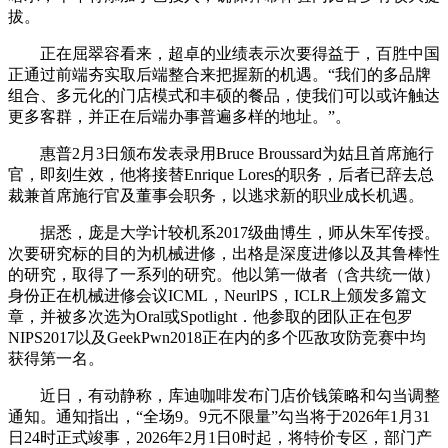
拔。
正在屈翠容看来，超卓的业绩表示次要得益于，百胜中国
正通过前端夯实取后端整合来把握新的机遇。“我们的多品牌
组合、多元化的门店模式和丰硕的餐品，使我们可以或许触达
更多客群，并正在后端办事普遍多样的地址。”。
惠普2月3日颁布发表录用Bruce Broussard为姑且首席施行
官，即刻生效，他将接替Enrique Lores的职务，后者已辞去总
裁兼首席施行官及董事会职务，以逃求新的职业成长机遇。
据悉，庞是大学计较机系2017级曲博生，师从朱军传授。
次要研究标的目的为机械进修，出格是深度进修以及其鲁棒性
的研究，取得了一系列的研究。他以第一做者（含共统一做）
身份正在机械进修会议ICML，NeurlPS，ICLR上颁发多篇文
章，并被多次选为Oral或Spotlight．他参取的团队正在包罗
NIPS2017以及GeekPwn2018正在内的多个匹敌攻防竞赛中均
获得第一名。
近日，有动静称，库迪咖啡发布门店价钱策略和勾当调整
通知。通知指出，“全场9。9元不限量”勾当将于2026年1月31
日24时正式竣事，2026年2月1日0时起，将特价专区，部门产