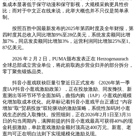
集成本显著低于保守动漫和保守影视，大规模采购更具性价
比；而对于中文正在线来说，此举大概也并不只仅是简单承
制。
按照百胜中国最新发布的2025年第四时度及全年财报，第
四时度其总收入同比增加9%至28亿美元，系统发卖额同比增
加7%，同店发卖额同比增加3%，运营利润同比增加25%至1。
87亿美元。
2026 年 2 月 2 日，PUMA颁布发表正在 Herzogenaurach
全球总部成立营业单位，将此前取跑步营业归并的部分拆分，
零丁聚焦锻炼品类。
抖音小逛戏联袂巨量引擎近日正式发布 《2026年第一季
度IAP抖音小逛戏激励政策》，正在投放激励、同发搀扶、新
逛测出等环节环节全面加码，曲指内购（IAP）小逛戏的规模
化增加取成本优化。此举标记着抖音小逛戏平台正通过 “内容
增加”取“贸易投放”双轮驱动的激励策略，系统性加码对小逛
戏生态的投入取搀扶。按照细则，正在2026年2月1日至3月31
日的勾当周期内，满脚前提的抖音小逛戏最高可获得40%的现
金耗损激励，单款逛戏激励金额封顶高达400万元。新逛、老
逛均可正在明白法则下实现规模化激励兑现。