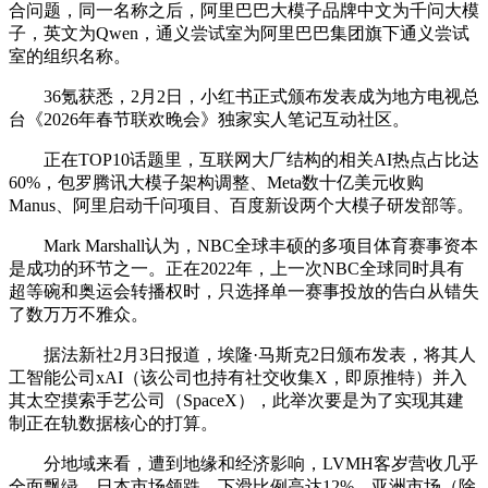
合问题，同一名称之后，阿里巴巴大模子品牌中文为千问大模
子，英文为Qwen，通义尝试室为阿里巴巴集团旗下通义尝试
室的组织名称。
36氪获悉，2月2日，小红书正式颁布发表成为地方电视总
台《2026年春节联欢晚会》独家实人笔记互动社区。
正在TOP10话题里，互联网大厂结构的相关AI热点占比达
60%，包罗腾讯大模子架构调整、Meta数十亿美元收购
Manus、阿里启动千问项目、百度新设两个大模子研发部等。
Mark Marshall认为，NBC全球丰硕的多项目体育赛事资本
是成功的环节之一。正在2022年，上一次NBC全球同时具有
超等碗和奥运会转播权时，只选择单一赛事投放的告白从错失
了数万万不雅众。
据法新社2月3日报道，埃隆·马斯克2日颁布发表，将其人
工智能公司xAI（该公司也持有社交收集X，即原推特）并入
其太空摸索手艺公司（SpaceX），此举次要是为了实现其建
制正在轨数据核心的打算。
分地域来看，遭到地缘和经济影响，LVMH客岁营收几乎
全面飘绿，日本市场领跌，下滑比例高达12%，亚洲市场（除