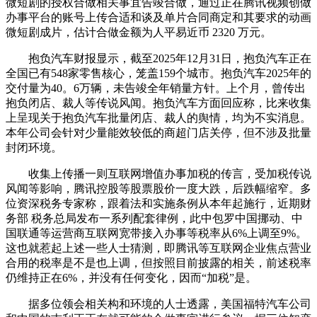
微短剧的授权合做相关事宜告竣合做，通过正在腾讯视频创做
办事平台的账号上传合适和谈及单片合同商定和其要求的动画
微短剧成片，估计合做金额为人平易近币 2320 万元。
抱负汽车财报显示，截至2025年12月31日，抱负汽车正在
全国已有548家零售核心，笼盖159个城市。抱负汽车2025年的
交付量为40。6万辆，未告竣全年销量方针。上个月，曾传出
抱负闭店、裁人等传说风闻。抱负汽车方面回应称，比来收集
上呈现关于抱负汽车批量闭店、裁人的舆情，均为不实消息。
本年公司会针对少量能效较低的商超门店关停，但不涉及批量
封闭环境。
收集上传播一则互联网增值办事加税的传言，受加税传说
风闻等影响，腾讯控股等股票股价一度大跌，后跌幅缩窄。多
位资深税务专家称，跟着法和实施条例从本年起施行，近期财
务部 税务总局发布一系列配套律例，此中包罗中国挪动、中
国联通等运营商互联网宽带接入办事等税率从6%上调至9%。
这也就惹起上述一些人士猜测，即腾讯等互联网企业焦点营业
合用的税率是不是也上调，但按照目前披露的相关，前述税率
仍维持正在6%，并没有任何变化，因而“加税”是。
据多位领会相关构和环境的人士透露，美国福特汽车公司