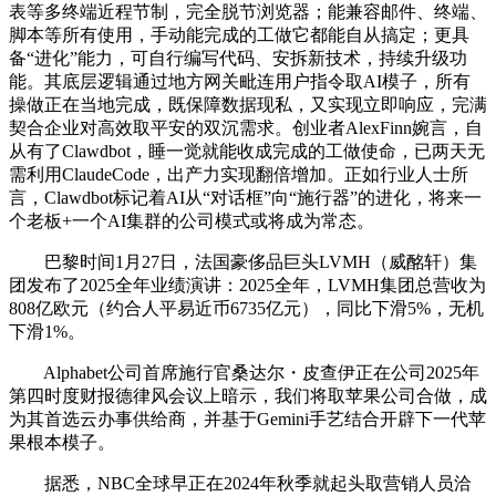
表等多终端近程节制，完全脱节浏览器；能兼容邮件、终端、
脚本等所有使用，手动能完成的工做它都能自从搞定；更具
备“进化”能力，可自行编写代码、安拆新技术，持续升级功
能。其底层逻辑通过地方网关毗连用户指令取AI模子，所有
操做正在当地完成，既保障数据现私，又实现立即响应，完满
契合企业对高效取平安的双沉需求。创业者AlexFinn婉言，自
从有了Clawdbot，睡一觉就能收成完成的工做使命，已两天无
需利用ClaudeCode，出产力实现翻倍增加。正如行业人士所
言，Clawdbot标记着AI从“对话框”向“施行器”的进化，将来一
个老板+一个AI集群的公司模式或将成为常态。
巴黎时间1月27日，法国豪侈品巨头LVMH（威酩轩）集
团发布了2025全年业绩演讲：2025全年，LVMH集团总营收为
808亿欧元（约合人平易近币6735亿元），同比下滑5%，无机
下滑1%。
Alphabet公司首席施行官桑达尔・皮查伊正在公司2025年
第四时度财报德律风会议上暗示，我们将取苹果公司合做，成
为其首选云办事供给商，并基于Gemini手艺结合开辟下一代苹
果根本模子。
据悉，NBC全球早正在2024年秋季就起头取营销人员洽