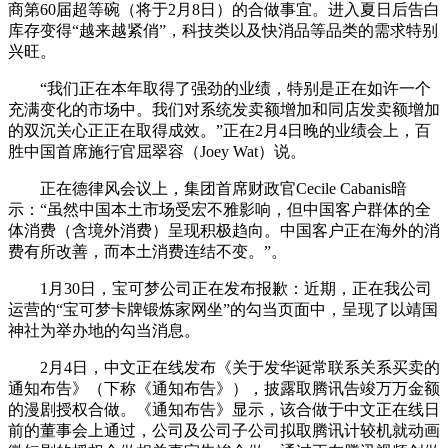
商第60届超等碗（将于2月8日）的合做事宜。进入夏日后告白
库存变得“越来越紧俏”，科技类以及快消品等品类的需求特别
兴旺。
“我们正在本年取得了强劲的业绩，特别是正在如许一个
充满变化的市场中。我们对系统发卖额增加和同店发卖额增加
的双沉关心正正在取得成效。”正在2月4日晚的业绩会上，百
胜中国首席施行官屈翠容（Joey Wat）说。
正在德律风会议上，集团首席财政官Cecile Cabanis暗
示：“虽然中国本土市场受宏不雅影响，但中国客户群体的全
体消费（含境外消费）呈现积极趋向。中国客户正在海外的消
费有所改善，而本土消费连结不变。”。
1月30日，宝可梦公司正在发布报歉：近期，正在我公司
运营的“宝可梦卡牌锻炼家网坐”的勾当页面中，呈现了以靖国
神社为举办地的勾当消息。
2月4日，中文正在线发布《关于发华诞常联系关系买卖的
通知布告》（下称《通知布告》），披露取腾讯告竣万万金额
的漫剧授权合做。《通知布告》显示，该合做于中文正在线日
前的董事会上通过，公司及公司子公司拟取腾讯计较机就动画