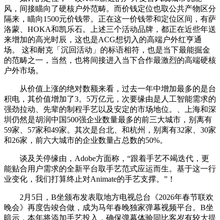
风，间接瞄向了硬核户外范畴。而价钱定位也取公共产物区分
隔来，瞄向1500元价钱带。正在这一价钱带和定位区间，有萨
洛蒙、HOKA和凯乐石。上述三个活动品牌，都正在近些年送
来增加的高光时辰，这也是ACG想切入的高端户外红亨通
场。 这和耐克「沉回活动」的标语相符，也是当下最能掘金
的范畴之一，当然，也将间接进入当下合作最激烈的高端硬核
户外市场。
从价值上涨的绝对数额来看，过去一年中增加最多的是台
积电，其价值增加了3。5万亿元，次要缘由是人工智能需求的
强劲拉动、先辈的制程手艺以及安定的市场地位。、上海和深
圳仍然是胡润中国500强企业数量最多的前三大城市，别离有
59家、57家和49家。其次是台北、和杭州，别离有32家、30家
和26家，前六大城市的企业数量占总数的50%。
谈及关停缘由，Adobe方面称，“跟着手艺不竭迭代，更
能贴合用户需求的全新平台取手艺范式应运而生。基于这一行
业变化，我们打算终止对Animate的手艺支撑。”！
2月5日，B坐颁布发表取地方电视总台《2026年春节联欢
晚会》再度告竣合做，成为马年春晚独家弹幕视频平台。B坐
暗示，本年将添加手艺投入，确保弹幕体验同比客岁有较大提