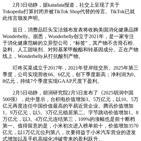
2月3日动静，据katadata报道，社交上呈现了关于
Tokopedia打算封闭并被TikTok Shop代替的传言。TikTok已就
此传言颁发声明。
近日，消费品巨头宝洁颁布发表将收购美国消化健康品牌
Wonderbelly。据悉，Wonderbelly创立于2021年，是一家专注
于消化健康范畴的立异型公司，“标签”，其产物不含滑石粉、
染料、人工甜味剂、对羟基苯甲酸酯和转基因成分。正在产物
线上，Wonderbelly从打抗酸剂产物。
叮咚买菜成立于2017年，2021年登岸纽交所。2025年第三
季度，公司实现营收66。6亿元，创下季度新高；净利润为0。
8亿元，持续7个季度实现GAAP尺度下盈利。
2月5日动静，胡润研究院2月5日发布了《2025胡润中国
500强》，此中显示，台积电价值增加3。5万亿元，以10。5万
亿元再度连任中国价值最高的平易近营企业。腾讯价值增加
1。9万亿元，以5。3万亿元稳居第二。字节跳动价值增加1。8
万亿元，以3。4万亿元连结第三，109%的涨幅也是前十断档
第一。值得留意的是，小米初次进入榜单前十，价值增加3570
亿元，以1万亿元位列第八，次要得益于小米汽车营业的迸发
式增加以及手机高端化冲破带来的盈利跃升。