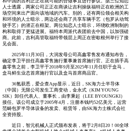
和中国的吉利正正在就可能的合做事宜进行参议。据三位知恋
人士透露，两家公司正正在商谈让吉利操纵福特正在欧洲的工
场空间来出产面向该地域的汽车。别的，还有两位领会相关构
和环境的人士暗示，两边还会商了共享车辆手艺（包罗从动驾
驶手艺）的潜正在框架。两位知恋人士暗示，环绕欧洲制制的
构和取得了更猛进展。福特本周派代表团前去中国，以加强磋
商。此前，吉利高管取福特带领层上周正在密歇根州举行了接
见会面。
2025年11月30日，大润发母公司高鑫零售发布通知布告，
确定李卫平担任高鑫零售施行董事兼首席施行官。正在插手高
鑫零售之前，李卫平于2018年9月至2025年11月任职于盒马，
盒马鲜生业态首席施行官以及盒马首席商品官。
36氪获悉，爱企查App显示，近日，SK海力士半导体
（中国）无限公司发生工商变动，金永式（KIM YOUNG
SIK）卸任代表人、董事长，由李秉起（LEE BYOUNGKI）
接任。该公司成立于2005年4月，注册本钱约52亿美元，运营
范畴包罗半导体设备的发卖、租赁等，由SK海力士株式会社
全资持股。
近日，智元机械人正式颁布发表，将于2月8日20！00全球