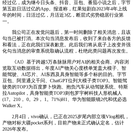
经过亿，成为继今日头条、抖音、豆包、番茄小说之后，字节
第五款日活过亿的App。报道称，红果短剧自2023年4年上线
年的时间，日活过亿，月活近3亿，断层式劣势稳居行业第
一。
我公司正在发觉问题后，第一时间删除了相关消息，且该
勾当已被打消。本次勾当消息发布后，收到了来自各方的反馈
和看法，正在此我们深表歉意。此后我们将从底子上改变并强
化勾当消息的审查系统取确认流程，杜绝此类问题再次发生。
《AI》基于跨越5万条脉脉用户对AI的相关会商、内容浏
览取互动数据得出，年度AI产物关心度榜单笼盖大模子、智
能驾驶、AI芯片、AI东西及具身智能等多个标的目的。字节
豆包、阿里通义千问、ChatGPT位列大模子类TOP3。智能驾
驶类的TOP3为百度萝卜快跑、抱负汽车从动驾驶系统、特斯
拉Autopilot，具身智能类TOP3则包罗宇树科技人形机械人
(17。210， 0。29， 1。71%)H1、华为智能眼镜2代和优必选
Walker X。
2月4日，vivo确认，已正在2025岁尾内部立项Vlog相机，
产物对标大疆pocket系列，目前产物未正式确认定名，估计
2026年发布。