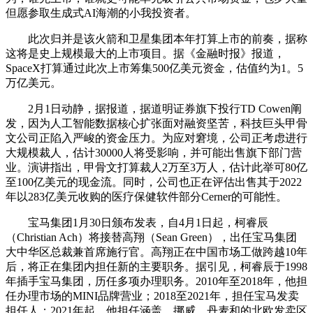
但愿参取生成式AI海潮的小我投资者。
此次归并是该火箭和卫星集团本年打算上市的前奏，据称
这将是史上规模最大的上市项目。据《金融时报》报道，
SpaceX打算通过此次上市筹集500亿美元资金，估值约为1。5
万亿美元。
2月1日动静，据报道，据道明证券旗下投行TD Cowen阐
发，因为人工智能数据核心扩张面对融资坚苦，科技巨头甲骨
文公司正陷入严峻的资金压力。为应对窘境，公司正考虑进行
大规模裁人，估计30000人将受影响，并可能出售旗下部门营
业。演讲指出，甲骨文打算裁人2万至3万人，估计此举可80亿
至100亿美元的现金流。同时，公司也正在评估出售其于2022
年以283亿美元收购的医疗保健软件部分Cerner的可能性。
宝马集团1月30日颁布发表，自4月1日起，柯睿辰
（Christian Ach）将接替高翔（Sean Green），出任宝马集团
大中华区总裁兼首席施行官。高翔正在中国市场工做跨越10年
后，将正在集团内担任新的主要职务。据引见，柯睿辰于1998
年插手宝马集团，历任多项办理职务。2010年至2018年，他担
任办理市场的MINI品牌营业；2018至2021年，担任宝马发卖
担任人；2021年起，他担任涵盖、挪威、丹麦和的北欧发卖区