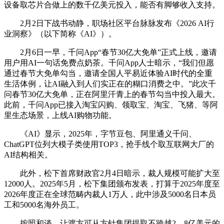
设备取芯片合做上的数千亿美元投入，能否有脚够收入支持。
2月2日下战书动静，职场社区平台脉脉发布《2026 AI行
业洞察》（以下简称《AI》）。
2月6日一早，千问App“春节30亿大免单”正式上线，邀请
用户用AI一句话免费点奶茶。千问App人士暗示，“我们但愿
通过春节大免单勾当，邀请全国人平易近体验AI时代的全重
生活体例，让AI融入到人们实正在的糊口消费之中。”此次千
问春节30亿大免单，正在阿里汗青上的春节勾当中投入最大。
此前，千问App已接入淘宝闪购、领取宝、淘宝、飞猪、等阿
里生态场景，上线AI购物功能。
《AI》显示，2025年，字节豆包、阿里通义千问、
ChatGPT位列大模子类使用TOP3，抢手线个取互联网大厂的
AI结构相关。
此外，松下首席财政官2月4日暗示，裁人规模可能扩大至
12000人。2025年5月，松下集团颁布发表，打算于2025年度至
2026年度正在全球范畴内裁人1万人，此中涉及5000名日本员
工和5000名海外员工。
按照和谈，让渡方可从方针集团提取不跨越2。8亿美元的