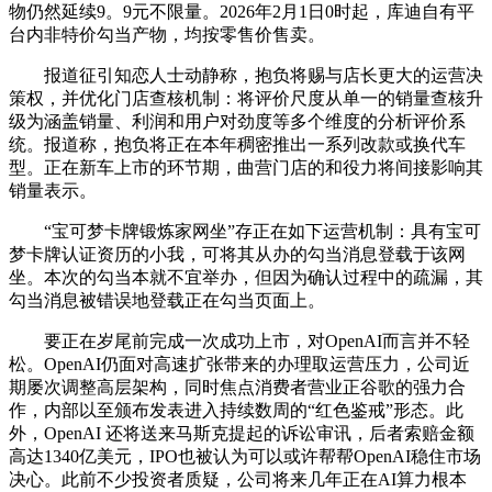
物仍然延续9。9元不限量。2026年2月1日0时起，库迪自有平
台内非特价勾当产物，均按零售价售卖。
报道征引知恋人士动静称，抱负将赐与店长更大的运营决
策权，并优化门店查核机制：将评价尺度从单一的销量查核升
级为涵盖销量、利润和用户对劲度等多个维度的分析评价系
统。报道称，抱负将正在本年稠密推出一系列改款或换代车
型。正在新车上市的环节期，曲营门店的和役力将间接影响其
销量表示。
“宝可梦卡牌锻炼家网坐”存正在如下运营机制：具有宝可
梦卡牌认证资历的小我，可将其从办的勾当消息登载于该网
坐。本次的勾当本就不宜举办，但因为确认过程中的疏漏，其
勾当消息被错误地登载正在勾当页面上。
要正在岁尾前完成一次成功上市，对OpenAI而言并不轻
松。OpenAI仍面对高速扩张带来的办理取运营压力，公司近
期屡次调整高层架构，同时焦点消费者营业正谷歌的强力合
作，内部以至颁布发表进入持续数周的“红色鉴戒”形态。此
外，OpenAI 还将送来马斯克提起的诉讼审讯，后者索赔金额
高达1340亿美元，IPO也被认为可以或许帮帮OpenAI稳住市场
决心。此前不少投资者质疑，公司将来几年正在AI算力根本