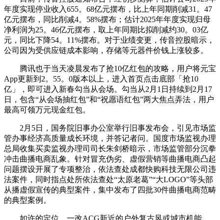
年度实现停业收入655。68亿元摆布，比上年同期削减31。47
亿元摆布，同比削减4。58%摆布；估计2025年年度实现归母
净利润为25。46亿元摆布，取上年同期比拟削减约30。03亿
元，同比下降54。11%摆布。对于业绩变更，传音控股暗示，
公司因为受供应链成本影响，存储等元器件价钱上涨较多。
腾讯也于当天凌晨发布了抢10亿红包的攻略，用户将元宝
App更新到2。55。0版本以上，进入首页点击底部「抢10
亿」，即可进入新春勾当从会场。勾当从2月1日持续到2月17
日，包含“从会场抽红包”和“祝愿语红包”两大焦点弄法，用户
最高可领万元现金红包。
2月5日，国务院旧事办公室举行旧事发布会，引见市场监
管办事经济高质量成长环境，并答记者问。国度市场监视办理
总局收集买卖监视办理司司长朱剑桥暗示，市场监管部分沉拳
冲击曲播电商乱象。针对冒充伪劣、虚假营销等曲播电商凸起
问题摆设开展了专项整治，依法查处成都快购科技无限公司违
法案件，同时指点处所依法查处“太原老葛”“大LOGO”等头部
从播虚假宣传的典型案件，集中发布了四批30件曲播电商范畴
的典型案例。
如许的定位，一改ACG新近的户外复古风或城市机能