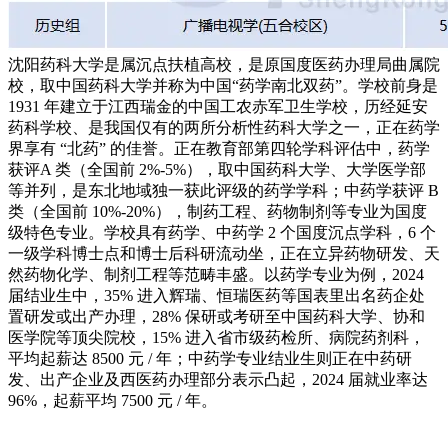
沈阳药科大学是属沉点扶植高校，是原国度医药办理局曲属院
校，取中国药科大学并称为中国“药学南北双药”。学校前身是
1931 年建立于江西瑞金的中国工农赤军卫生学校，历经延安
药科学校、是我国仅有的两所分析性药科大学之一，正在药学
界享有 “北药” 的佳誉。正在教育部第四轮学科评估中，药学
获评A 类（全国前 2%-5%），取中国药科大学、大学医学部
等并列，是东北地域独一获此评级的药学学科；中药学获评 B
类（全国前 10%-20%），制药工程、药物制剂等专业为国度
级特色专业。学校具有药学、中药学 2 个国度沉点学科，6 个
一级学科博士点和博士后科研流动坐，正在立异药物研发、天
然药物化学、制剂工程等范畴丰盛。以药学专业为例，2024
届结业生中，35% 进入辉瑞、恒瑞医药等国表里出名药企处
置研发或出产办理，28% 保研或考研至中国药科大学、协和
医学院等顶尖院校，15% 进入省市级药检所、病院药剂科，
平均起薪达 8500 元 / 年；中药学专业结业生则正在中药研
发、出产企业及西医药办理部分表示凸起，2024 届就业率达
96%，起薪平均 7500 元 / 年。