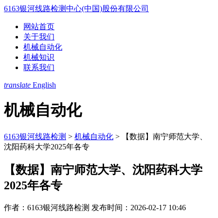
6163银河线路检测中心(中国)股份有限公司
网站首页
关于我们
机械自动化
机械知识
联系我们
translate
English
机械自动化
6163银河线路检测
>
机械自动化
>
【数据】南宁师范大学、
沈阳药科大学2025年各专
【数据】南宁师范大学、沈阳药科大学
2025年各专
作者：6163银河线路检测
发布时间：2026-02-17 10:46