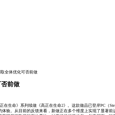
制取全体优化可否前做
可否前做
生命》系列续做《高正在生命2》。这款做品已登岸PC（Steam、Epi
的体验。从目前的反馈来看，新做正在多个维度上实现了显著前