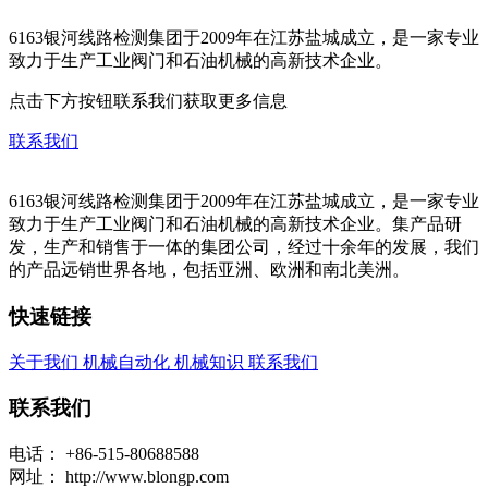
6163银河线路检测集团于2009年在江苏盐城成立，是一家专业
致力于生产工业阀门和石油机械的高新技术企业。
点击下方按钮联系我们获取更多信息
联系我们
6163银河线路检测集团于2009年在江苏盐城成立，是一家专业
致力于生产工业阀门和石油机械的高新技术企业。集产品研
发，生产和销售于一体的集团公司，经过十余年的发展，我们
的产品远销世界各地，包括亚洲、欧洲和南北美洲。
快速链接
关于我们
机械自动化
机械知识
联系我们
联系我们
电话：
+86-515-80688588
网址：
http://www.blongp.com