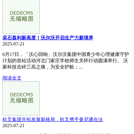
采石盈利新高度！沃尔沃开启生产力新境界
2025-07-21
6月17日，「沃心回响」沃尔沃集团中国青少年心理健康守护
计划的首站活动河北门家庄学校师生关怀行动圆满举行。 沃
家科技击碎三高之痛，为安全护航；...
阅读全文
杭叉集团共拓发展新格局，杭叉携手曼尼通在法
2025-07-21