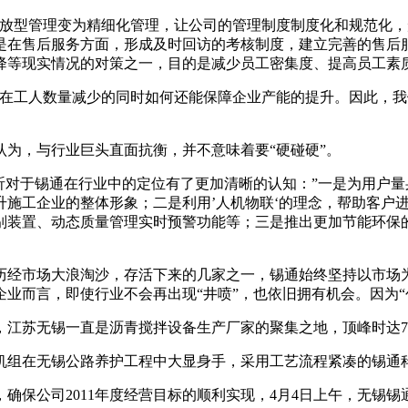
型管理变为精细化管理，让公司的管理制度制度化和规范化，
是在售后服务方面，形成及时回访的考核制度，建立完善的售后
降等现实情况的对策之一，目的是减少员工密集度、提高员工素
工人数量减少的同时如何还能保障企业产能的提升。因此，我
，与行业巨头直面抗衡，并不意味着要“硬碰硬”。
对于锡通在行业中的定位有了更加清晰的认知：”一是为用户量
升施工企业的整体形象；二是利用’人机物联‘的理念，帮助客户
别装置、动态质量管理实时预警功能等；三是推出更加节能环保
经市场大浪淘沙，存活下来的几家之一，锡通始终坚持以市场为
业而言，即使行业不会再出现“井喷”，也依旧拥有机会。因为“
苏无锡一直是沥青搅拌设备生产厂家的聚集之地，顶峰时达7
组在无锡公路养护工程中大显身手，采用工艺流程紧凑的锡通
保公司2011年度经营目标的顺利实现，4月4日上午，无锡锡