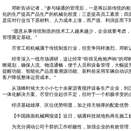
邓昕告诉记者，”参与锡通的管理后，一是将以前传统的粗放
化的生产提高产品生产的机械化程度；三是提高员工素质；四
是应对行业当下原材料、人力成本上涨，而产值、利润反而下
“愿意从事传统制造的技术工人越来越少，企业就要考虑，在
管理奠定基础。”
尽管工程机械属于传统制造行业，但竞争同样激烈。邓昕认为
经常深入一线市场调研，这让经常“听得见枪炮声响”的邓昕
晰规划，确保人流、物流通畅，便于人员和设备管理，大幅提
提醒功能、智能化产品质量溯源功能、装料前采用车辆自动识
客户降低整体运营成本。“
从顶峰时候大大小小七十余家沥青搅拌设备生产企业，到历
一体化解决方案。尽管行业起伏不定，但对于一个积极求变的企
经济基础雄厚、区位优势明显，加之得天独厚的配套优势，江
【中国路面机械网报道】近日，锡通科技就地热再生施工机
为充分调动公司干群的工作积极性，加强企业的有效管理，确