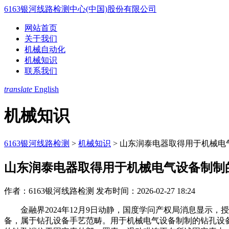
6163银河线路检测中心(中国)股份有限公司
网站首页
关于我们
机械自动化
机械知识
联系我们
translate
English
机械知识
6163银河线路检测
>
机械知识
>
山东润泰电器取得用于机械电
山东润泰电器取得用于机械电气设备制制
作者：6163银河线路检测
发布时间：2026-02-27 18:24
金融界2024年12月9日动静，国度学问产权局消息显示，授权通
备，属于钻孔设备手艺范畴。用于机械电气设备制制的钻孔设