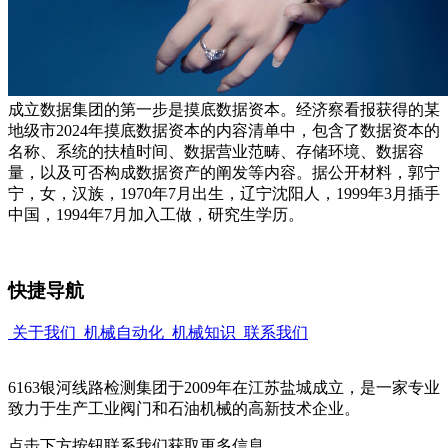
成立数据集团的第一步是摸底数据资本。经济察看报获得的某
地级市2024年摸底数据资本的内容清单中，包含了数据资本的
名称、系统的扶植时间、数据营业范畴、存储环境、数据容
量，以及可否构成数据资产的阐发等内容。据公开材料，郭宁
宁，女，汉族，1970年7月出生，辽宁沈阳人，1999年3月插手
中国，1994年7月加入工做，研究生学历。
快捷导航
关于我们
机械自动化
机械知识
联系我们
6163银河线路检测集团于2009年在江苏盐城成立，是一家专业
致力于生产工业阀门和石油机械的高新技术企业。
点击下方按钮联系我们获取更多信息