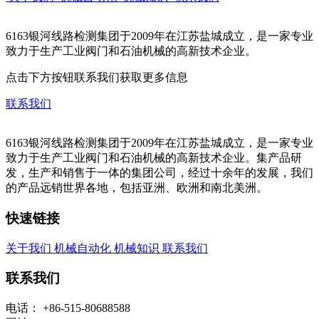
6163银河线路检测集团于2009年在江苏盐城成立，是一家专业
致力于生产工业阀门和石油机械的高新技术企业。
点击下方按钮联系我们获取更多信息
联系我们
6163银河线路检测集团于2009年在江苏盐城成立，是一家专业
致力于生产工业阀门和石油机械的高新技术企业。集产品研
发，生产和销售于一体的集团公司，经过十余年的发展，我们
的产品远销世界各地，包括亚洲、欧洲和南北美洲。
快速链接
关于我们
机械自动化
机械知识
联系我们
联系我们
电话：
+86-515-80688588