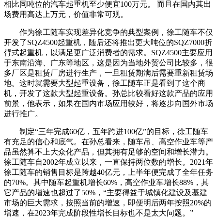
相比同吨位的汽车起重机至少便宜100万元。 而且在国内其出
场费用高达上万元，价值非常可观。
作为徐工随车实现差异化竞争的典型案例，徐工随车不仅
开发了SQZ4500起重机，随后还将推出更大吨位的SQZ7000折
臂式起重机，以满足更广泛消费者的需求。SQZ4500主要应用
于东南沿海、广东等地区，这是因为当地外贸公司比较多，很
多厂区是租赁厂房进行生产，一旦租赁期满后需要重新租赁场
地。这时就需要大型起重设备，徐工随车正是看到了这个商
机，开发了这款大型起重设备。孙总比较看好这款产品的应用
前景，他表示，如果在国内市场应用较好，将逐步向国外市场
进行推广。
制定“三年完成60亿，五年跨进100亿”的目标，徐工随车
有充足的信心和底气。在孙总看来，随车吊、高空作业车等产
品虽然算不上大众化产品，但其拥有足够的空间和增长潜力。
徐工随车自2002年成立以来，一直保持两位数的增长。2021年
徐工随车的销售目标是跨越40亿元，上半年便完成了全年任务
的70%。其中随车起重机增长60%，高空作业车增长88%，其
它产品的增速也超过了50%，“主要得益于城镇化建设及基建
市场的巨大需求，按照当前的增速，即便明后两年按照20%的
增速，在2023年完成阶段性增长目标也不是太大问题。”