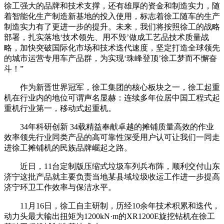
徐工强大的品牌和技术支撑，还有雄厚的资金和制造实力，随
着智能化生产制造新基地的投入使用，标志着徐工随车的生产
制造实力有了更进一步的提升。未来，我们将按照徐工的战略
部署，扎实落地‘技术领先、用不毁’做成工艺品技术质量战
略，加快突破国际化市场和技术迭代速度，坚定打造全球领先
的城市运营专用车产品群，为实现‘珠峰登顶’徐工梦而不懈奋
斗！”
作为新晋世界冠军，徐工集团的核心板块之一，徐工起重
机在行业内的地位可谓声名显赫：连续多年位居中国工程式起
重机行业第一，移动式起重机。
34年科研创新 34载精益奉献卓越的摊铺质量高效的作业
效率领先行业同类产品的高可靠性深受用户认可让我们一同走
进徐工摊铺机的民族品牌崛起之路。
近日，11台定制版压缩式垃圾车列兵布阵，顺利交付山东
济宁这批产品就主要负责当地某县域垃圾收运工作进一步提高
济宁环卫工作效率与保洁水平。
11月16日，徐工自主研制，历经10余年技术积累和迭代，
动力头最大输出扭矩为1200kN·m的XR1200E旋挖钻机在徐工