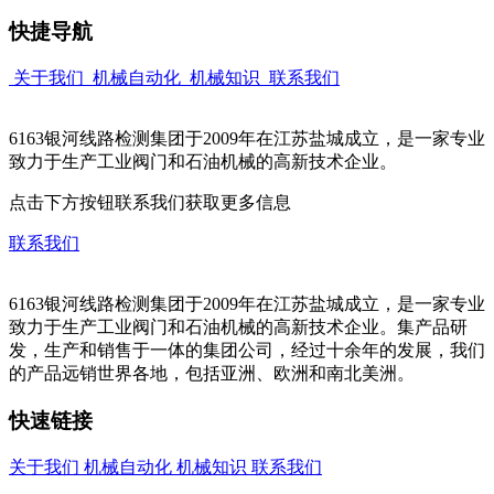
快捷导航
关于我们
机械自动化
机械知识
联系我们
6163银河线路检测集团于2009年在江苏盐城成立，是一家专业
致力于生产工业阀门和石油机械的高新技术企业。
点击下方按钮联系我们获取更多信息
联系我们
6163银河线路检测集团于2009年在江苏盐城成立，是一家专业
致力于生产工业阀门和石油机械的高新技术企业。集产品研
发，生产和销售于一体的集团公司，经过十余年的发展，我们
的产品远销世界各地，包括亚洲、欧洲和南北美洲。
快速链接
关于我们
机械自动化
机械知识
联系我们