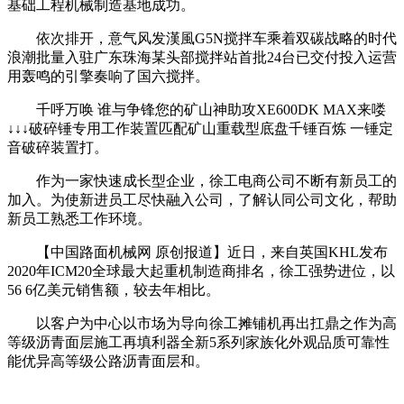
基础工程机械制造基地成功。
依次排开，意气风发漢風G5N搅拌车乘着双碳战略的时代
浪潮批量入驻广东珠海某头部搅拌站首批24台已交付投入运营
用轰鸣的引擎奏响了国六搅拌。
千呼万唤 谁与争锋您的矿山神助攻XE600DK MAX来喽
↓↓↓破碎锤专用工作装置匹配矿山重载型底盘千锤百炼 一锤定
音破碎装置打。
作为一家快速成长型企业，徐工电商公司不断有新员工的
加入。为使新进员工尽快融入公司，了解认同公司文化，帮助
新员工熟悉工作环境。
【中国路面机械网 原创报道】近日，来自英国KHL发布
2020年ICM20全球最大起重机制造商排名，徐工强势进位，以
56 6亿美元销售额，较去年相比。
以客户为中心以市场为导向徐工摊铺机再出扛鼎之作为高
等级沥青面层施工再填利器全新5系列家族化外观品质可靠性
能优异高等级公路沥青面层和。