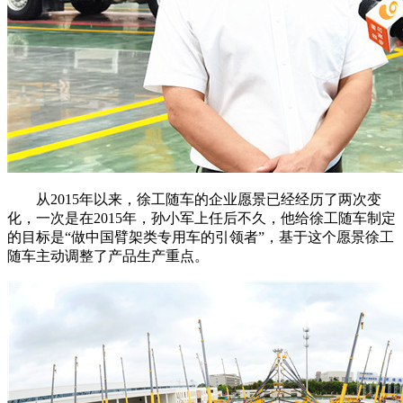
从2015年以来，徐工随车的企业愿景已经经历了两次变
化，一次是在2015年，孙小军上任后不久，他给徐工随车制定
的目标是“做中国臂架类专用车的引领者”，基于这个愿景徐工
随车主动调整了产品生产重点。