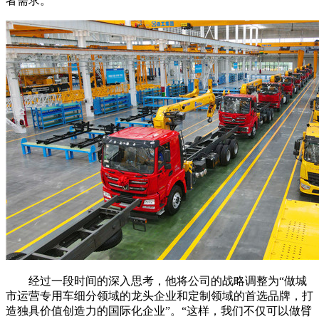
者需求。
经过一段时间的深入思考，他将公司的战略调整为“做城
市运营专用车细分领域的龙头企业和定制领域的首选品牌，打
造独具价值创造力的国际化企业”。“这样，我们不仅可以做臂