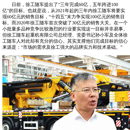
日前，徐工随车提出了“三年完成60亿，五年跨进100
亿”的目标。也就是说，从2021年起的三年内徐工随车将要实
现60亿元的销售目标，“十四五”末力争实现100亿元的销售目
标。而2020年徐工随车首次突破了30亿元的销售大关。在一个
小批量多品种竞争比较激烈的行业要实现这一目标并非易事。
但徐工随车起重机有限公司总经理、党委书记孙小军及全体徐
工随车人对此却有充分的信心。其实支撑他们完成目标的信心
来源是：“市场的需求及徐工强大的品牌实力和技术基础。”