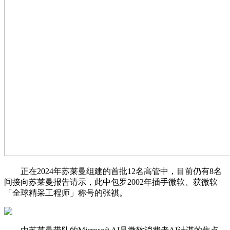
正在2024年苏莱曼组建的首批12名高管中，目前仍有8名
间接向苏莱曼报告请示，此中包罗2002年插手微软、获微软
「全球精采工程师」称号的张祺。