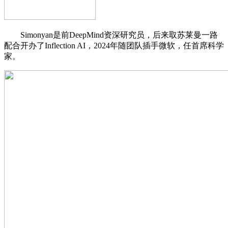
Simonyan是前DeepMind资深研究员，后来取苏莱曼一路
配合开办了Inflection AI，2024年随团队插手微软，任首席科学
家。