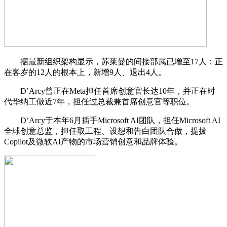
据最新组织架构显示，苏莱曼的间接部属已增至17人：正
在客岁的12人的根本上，新增9人、退出4人。
D’Arcy曾正在Meta担任首席创意官长达10年，并正在时
代华纳工做近7年，担任过总裁兼首席创意官等职位。
D’Arcy于本年6月插手Microsoft AI团队，担任Microsoft AI
全球创意总监，担任取工程、设想和告白团队合做，提拔
Copilot及微软AI产物的市场营销创意和品牌体验。