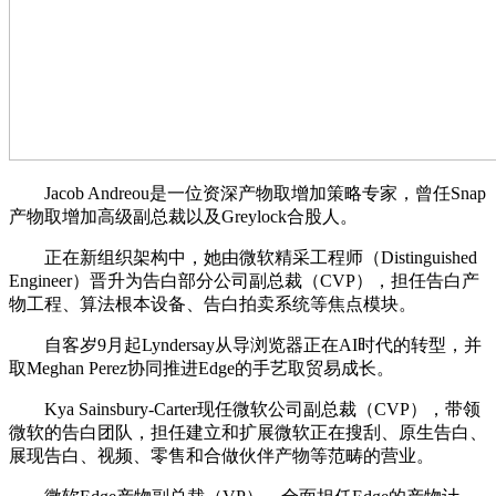
Jacob Andreou是一位资深产物取增加策略专家，曾任Snap
产物取增加高级副总裁以及Greylock合股人。
正在新组织架构中，她由微软精采工程师（Distinguished
Engineer）晋升为告白部分公司副总裁（CVP），担任告白产
物工程、算法根本设备、告白拍卖系统等焦点模块。
自客岁9月起Lyndersay从导浏览器正在AI时代的转型，并
取Meghan Perez协同推进Edge的手艺取贸易成长。
Kya Sainsbury-Carter现任微软公司副总裁（CVP），带领
微软的告白团队，担任建立和扩展微软正在搜刮、原生告白、
展现告白、视频、零售和合做伙伴产物等范畴的营业。