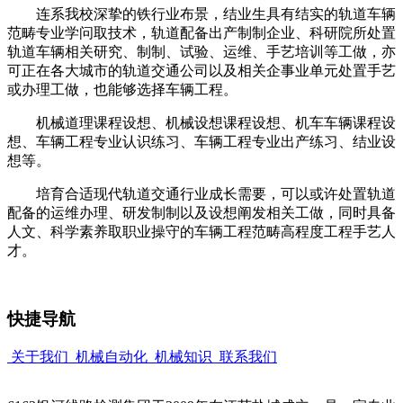
连系我校深挚的铁行业布景，结业生具有结实的轨道车辆
范畴专业学问取技术，轨道配备出产制制企业、科研院所处置
轨道车辆相关研究、制制、试验、运维、手艺培训等工做，亦
可正在各大城市的轨道交通公司以及相关企事业单元处置手艺
或办理工做，也能够选择车辆工程。
机械道理课程设想、机械设想课程设想、机车车辆课程设
想、车辆工程专业认识练习、车辆工程专业出产练习、结业设
想等。
培育合适现代轨道交通行业成长需要，可以或许处置轨道
配备的运维办理、研发制制以及设想阐发相关工做，同时具备
人文、科学素养取职业操守的车辆工程范畴高程度工程手艺人
才。
快捷导航
关于我们
机械自动化
机械知识
联系我们