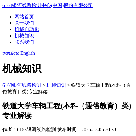
6163银河线路检测中心(中国)股份有限公司
网站首页
关于我们
机械自动化
机械知识
联系我们
translate
English
机械知识
6163银河线路检测
>
机械知识
>
铁道大学车辆工程(本科（通
俗教育）类)专业解读
铁道大学车辆工程(本科（通俗教育）类)
专业解读
作者：6163银河线路检测
发布时间：2025-12-05 20:39