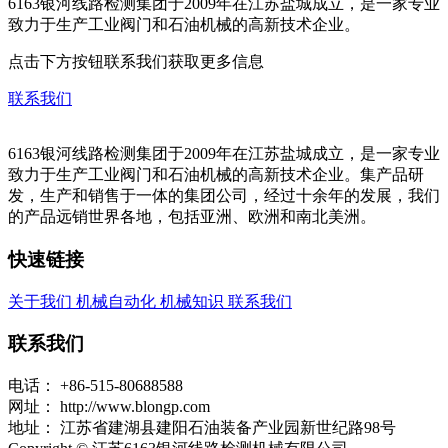
6163银河线路检测集团于2009年在江苏盐城成立，是一家专业
致力于生产工业阀门和石油机械的高新技术企业。
点击下方按钮联系我们获取更多信息
联系我们
6163银河线路检测集团于2009年在江苏盐城成立，是一家专业
致力于生产工业阀门和石油机械的高新技术企业。集产品研
发，生产和销售于一体的集团公司，经过十余年的发展，我们
的产品远销世界各地，包括亚洲、欧洲和南北美洲。
快速链接
关于我们
机械自动化
机械知识
联系我们
联系我们
电话：
+86-515-80688588
网址：
http://www.blongp.com
地址：
江苏省建湖县建阳石油装备产业园新世纪路98号