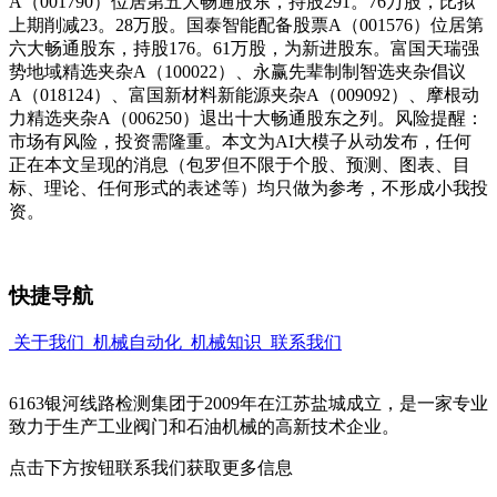
A（001790）位居第五大畅通股东，持股291。76万股，比拟
上期削减23。28万股。国泰智能配备股票A（001576）位居第
六大畅通股东，持股176。61万股，为新进股东。富国天瑞强
势地域精选夹杂A（100022）、永赢先辈制制智选夹杂倡议
A（018124）、富国新材料新能源夹杂A（009092）、摩根动
力精选夹杂A（006250）退出十大畅通股东之列。风险提醒：
市场有风险，投资需隆重。本文为AI大模子从动发布，任何
正在本文呈现的消息（包罗但不限于个股、预测、图表、目
标、理论、任何形式的表述等）均只做为参考，不形成小我投
资。
快捷导航
关于我们
机械自动化
机械知识
联系我们
6163银河线路检测集团于2009年在江苏盐城成立，是一家专业
致力于生产工业阀门和石油机械的高新技术企业。
点击下方按钮联系我们获取更多信息