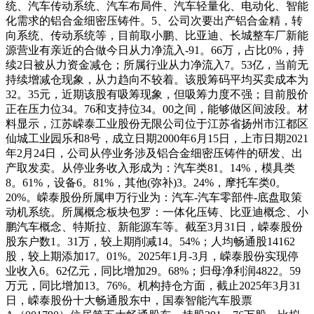
统、汽车传动系统、汽车布局件、汽车轻量化、电动化、智能
化需求的铝合金细密压铸件。5、公司次要出产铝合金精，转
向系统、传动系统等，目前取小鹏、比亚迪、长城整车厂新能
源营业有亲近的合做今日从力净流入-91。66万，占比0%，持
续2日被从力资金减仓；所属行业从力净流入7。53亿，当前无
持续增减仓现象，从力趋向不较着。该股筹码平均买卖成本为
32。35元，近期该股有吸筹现象，但吸筹力度不强；目前股价
正在压力位34。76和支持位34。00之间，能够做区间波段。材
料显示，江苏嵘泰工业股份无限公司位于江苏省扬州市江都区
仙城工业园乐和8号，成立日期2000年6月15日，上市日期2021
年2月24日，公司从停业务涉及铝合金细密压铸件的研发、出
产取发卖。从停业务收入形成为：汽车类81。14%，模具类
8。61%，设备6。81%，其他(弥补)3。24%，摩托车类0。
20%。嵘泰股份所属申万行业为：汽车-汽车零部件-底盘取策
动机系统。所属概念板块包罗：一体化压铸、比亚迪概念、小
鹏汽车概念、特斯拉、新能源车等。截至3月31日，嵘泰股份
股东户数1。31万，较上期削减14。54%；人均畅通股14162
股，较上期添加17。01%。2025年1月-3月，嵘泰股份实现停
业收入6。62亿元，同比增加29。68%；归母净利润4822。59
万元，同比增加13。76%。机构持仓方面，截止2025年3月31
日，嵘泰股份十大畅通股东中，国泰智能汽车股票