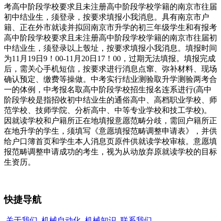
考高中阶段学校要求且未注册高中阶段学校学籍的南京市往届
初中结业生，须登录，按要求填报小我消息。具有南京市户
籍、正在外市就读并拟回南京市升学的初三年级学生和有报考
高中阶段学校要求且未注册高中阶段学校学籍的南京市往届初
中结业生，须登录以上彀址，按要求填报小我消息。填报时间
为11月19日9！00-11月20日17！00，过期无法填报。填报完成
后，需关心手机短信，按要求进行消息点窜、弥补材料、现场
确认预定、缴费等操做。中考实行结业测验取升学测验两考合
一的体例，中考报名取高中阶段学校招生报名连系进行(高中
阶段学校是指招收初中结业生的通俗高中、高档职业学校、师
范学校、技师学院、分析高中、中等专业学校和技工学校)。
因就读学校和户籍所正在地填报意愿范畴分歧，需回户籍所正
在地升学的学生，须填写《意愿填报范畴调整申请表》，并供
给户口簿首页和学生本人消息页原件供就读学校审核。意愿填
报范畴调整申请成功的考生，视为从动放弃原就读学校的目标
生资历。
快捷导航
关于我们
机械自动化
机械知识
联系我们