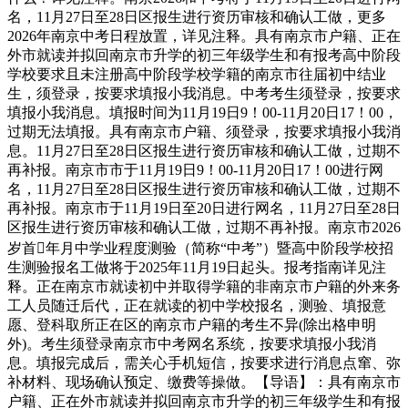
名，11月27日至28日区报生进行资历审核和确认工做，更多
2026年南京中考日程放置，详见注释。具有南京市户籍、正在
外市就读并拟回南京市升学的初三年级学生和有报考高中阶段
学校要求且未注册高中阶段学校学籍的南京市往届初中结业
生，须登录，按要求填报小我消息。中考考生须登录，按要求
填报小我消息。填报时间为11月19日9！00-11月20日17！00，
过期无法填报。具有南京市户籍、须登录，按要求填报小我消
息。11月27日至28日区报生进行资历审核和确认工做，过期不
再补报。南京市市于11月19日9！00-11月20日17！00进行网
名，11月27日至28日区报生进行资历审核和确认工做，过期不
再补报。南京市于11月19日至20日进行网名，11月27日至28日
区报生进行资历审核和确认工做，过期不再补报。南京市2026
岁首年月中学业程度测验（简称“中考”）暨高中阶段学校招
生测验报名工做将于2025年11月19日起头。报考指南详见注
释。正在南京市就读初中并取得学籍的非南京市户籍的外来务
工人员随迁后代，正在就读的初中学校报名，测验、填报意
愿、登科取所正在区的南京市户籍的考生不异(除出格申明
外)。考生​须登录南京市中考网名系统，按要求填报小我消
息。填报完成后，需关心手机短信，按要求进行消息点窜、弥
补材料、现场确认预定、缴费等操做。【导语】：具有南京市
户籍、正在外市就读并拟回南京市升学的初三年级学生和有报