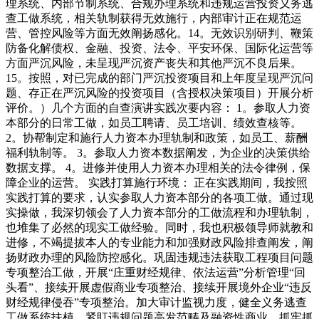
理系统、内部节制系统、合规办理系统和违规运营投资义务逃
查工做系统，相关轨制获得无效施行，内部审计正在规范运
营、管控风险等方面无效阐扬感化。14。无效识别研判、鞭策
防备化解债权、金融、投资、法令、平安环保、国际化运营等
方面严沉风险，未呈现严沉资产丧失和其他严沉不良后果。
15。按照，对已完成的部门严沉投资项目和上年度呈现严沉问
题、存正在严沉风险的投资项目（含授权决策项目）开展分析
评价。）几个方面的自查演讲实践次要内容： 1。参取人力资
本部分的日常工做，如员工聘请、员工培训、绩效查核等。
2。协帮制定和施行人力资本办理轨制和政策，如员工、薪酬
福利轨制等。 3。参取人力资本数据阐发，为企业的决策供给
数据支撑。 4。进修并使用人力资本办理相关的法令律例，保
障企业的运营。 实践打算施行环境： 正在实践期间，我按照
实践打算的要求，认实参取人力资本部分的各项工做。通过现
实操做，我深切领会了人力资本部分的工做流程和办理轨制，
也堆集了必然的现实工做经验。同时，我也积极领导师就教和
进修，不竭提拔本人的专业能力和加强财政风险排查阐发，阐
扬财政办理的风险防控感化。巩固违规违法获取工程项目问题
专项整治工做，开展“庄重财经规律、依法运营”分析管理“回
头看”、接续开展虚假商业专项整治、接续开展境外企业“违反
财经规律侵吞”专项整治。加大审计监视力度，健全义务逃查
工做系统扶植，紧盯违规问题高发范畴及融资性商业、抓牢抓