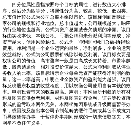
四分位属性是指按照每个目标的属性，进行数值大小排
序，然后分为四等分，将属性分为高、较高、较低、低四类。
总市值计较公式为公司总股本乘以市价。该目标侧面反映出一
家公司的规模和行业地位。总市值越大，公司规模越大，响应
的行业地位也越高。公式为资产总额减去欠债后的净额。该目
标由实收本钱、本钱公积、亏损公积和未分派利润等形成，净
资产越大，信用风险越低。公式为：净利润=利润总额-所得税
费用。净利润是一个企业运营的最终，净利润多，企业的运营
效益就好。公式为公司股票价钱除以每股利润。该目标次要是
权衡公司的价值，高市盈率一般是由高成长支持着。市盈率越
低，股票越廉价，相对投资价值越大。公式为净利润取从停业
务收入的比率。该目标暗示企业每单元资产能获得净利润的数
量，这一比率越高，申明企业全数资产的盈利能力越强。该目
标反映股东权益的收益程度，用以权衡公司使用自有本钱的效
率。申明投资带来的收益越高。声明：本网坐所刊载的所有材
料及图表仅供参考利用。材料及图表进行金融、证券等投资所
形成的盈亏取本网坐无关。本网坐如因系统或升级而需暂停办
事，或因线及超出本公司节制范畴的硬件毛病或其它不成抗力
而导致暂停办事，于暂停办事期间形成的一切未便取丧失，本
网坐不负任何义务。