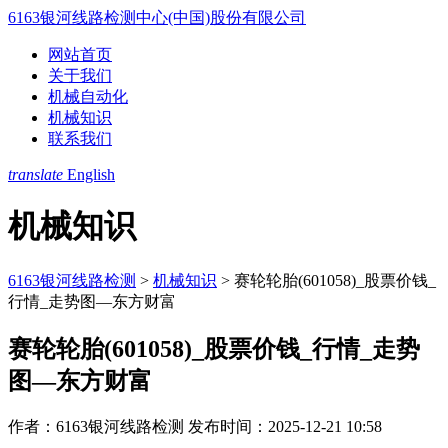
6163银河线路检测中心(中国)股份有限公司
网站首页
关于我们
机械自动化
机械知识
联系我们
translate
English
机械知识
6163银河线路检测
>
机械知识
>
赛轮轮胎(601058)_股票价钱_
行情_走势图—东方财富
赛轮轮胎(601058)_股票价钱_行情_走势
图—东方财富
作者：6163银河线路检测
发布时间：2025-12-21 10:58