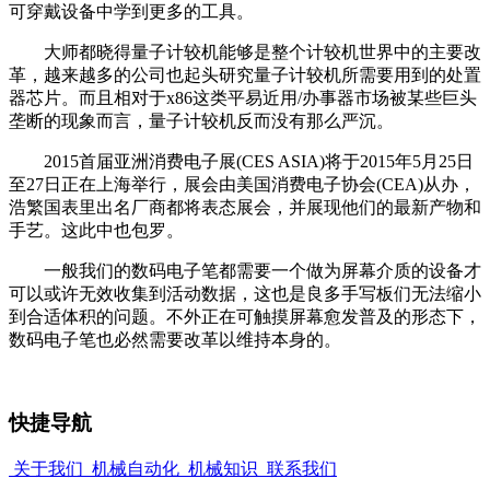
可穿戴设备中学到更多的工具。
大师都晓得量子计较机能够是整个计较机世界中的主要改
革，越来越多的公司也起头研究量子计较机所需要用到的处置
器芯片。而且相对于x86这类平易近用/办事器市场被某些巨头
垄断的现象而言，量子计较机反而没有那么严沉。
2015首届亚洲消费电子展(CES ASIA)将于2015年5月25日
至27日正在上海举行，展会由美国消费电子协会(CEA)从办，
浩繁国表里出名厂商都将表态展会，并展现他们的最新产物和
手艺。这此中也包罗。
一般我们的数码电子笔都需要一个做为屏幕介质的设备才
可以或许无效收集到活动数据，这也是良多手写板们无法缩小
到合适体积的问题。不外正在可触摸屏幕愈发普及的形态下，
数码电子笔也必然需要改革以维持本身的。
快捷导航
关于我们
机械自动化
机械知识
联系我们