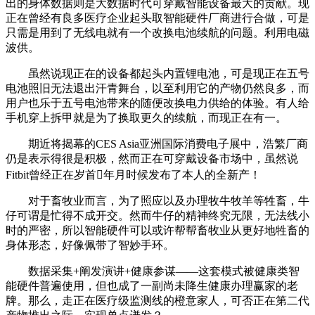
出的身体数据则是大数据时代可穿戴智能设备最大的贡献。现
正在曾经有良多医疗企业起头取智能硬件厂商进行合做，可是
只需是用到了无线电就有一个改换电池续航的问题。利用电磁
波供。
虽然说现正在的设备都起头内置锂电池，可是现正在五号
电池照旧无法退出汗青舞台，以至利用它的产物仍然良多，而
用户也乐于五号电池带来的随便改换电力供给的体验。有人给
手机穿上拆甲就是为了换取更久的续航，而现正在有一。
期近将揭幕的CES Asia亚洲国际消费电子展中，浩繁厂商
仍是表示得很是积极，然而正在可穿戴设备市场中，虽然说
Fitbit曾经正在岁首年月时候发布了本人的全新产！
对于畜牧业而言，为了照应以及办理牧牛牧羊等牲畜，牛
仔可谓是忙得不成开交。然而牛仔的精神终究无限，无法线小
时的严密，所以智能硬件可以或许帮帮畜牧业从更好地牲畜的
身体形态，好像佩带了智妙手环。
数据采集+阐发演讲+健康参谋——这套模式被健康类智
能硬件普遍使用，但也成了一副尚未降生健康办理赢家的老
牌。那么，走正在医疗级监测线的橙意家人，可否正在第二代