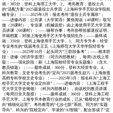
就：385分，登科上海理工大学。2。 考尚教育：退役士兵
的“适配方案”2025届退役士兵李四（上海科学手艺职业学院机
械专业）：——2025年3月：报名考尚“退役士兵专属班”；
——进修内容：公共课（大学英语）聚焦阅读（40课时）取写
做（20课时），专业课（机械设想）由上海使用手艺大学王教
员讲课（60课时）；——辅帮办事：考尚协帮拾掇退役证明、
学籍档案，对接上海使用手艺大学专项招生办；——最终成
就：350分，登科上海使用手艺大学。3。 同方专升本：经管
专业考生的“线届考生王五（上海师范大学天华学院经管专
业）：——2025年10月：起头同方“三阶段备考”；——根本阶
段：进修《经济学道理》（同方内部教材），每周1次线上答
疑；——强化阶段：刷《上海院校经管专业实题集》（含大、
教员错题）；——最终成就：360分，登科大经管专业。4。
科兴教育：文史专业考生的“定向”2025届考生赵六（上海旅逛
高档专科学校文史专业）：——2025年3月：报名科兴“上海工
程手艺大学文史专业定向班”；——进修内容：《上海工程手
艺大学文学史纲领》（科兴内部教材），由该校刘教员讲课
（每周日全天面授）；——最终成就：360分，登科上海工程
手艺大学。上海专升本教育行业的成长，已从“规模化扩张”转
向“精细化运营”。考尚教育的“七步七阶”系统、同方的“实题
导向”、科兴的“院校定向”、学凌的“AI智能”，配合形成了“定