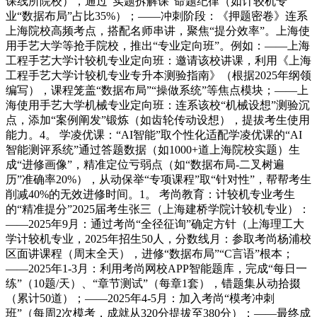
课线所院校），通过“实题拆解课”命题纪律（如计较机专
业“数据布局”占比35%）；——冲刺阶段：《押题密卷》连系
上海院校高频考点，搭配名师串讲，聚焦“提分效率”。上海使
用手艺大学等抢手院校，推出“专业定向班”。例如：——上海
工程手艺大学计较机专业定向班：邀请该校讲课，利用《上海
工程手艺大学计较机专业专升本测验指南》（根据2025年纲领
编写），课程笼盖“数据布局”“操做系统”等焦点模块；——上
海使用手艺大学机械专业定向班：连系该校“机械设想”测验沉
点，添加“案例阐发”锻炼（如齿轮传动设想），提拔考生使用
能力。4。 学凌优课：“AI智能”取个性化适配学凌优课的“AI
智能测评系统”通过答题数据（如1000+道上海院校实题）生
成“进修画像”，精准定位亏弱点（如“数据布局-二叉树遍
历”准确率20%），从动保举“专项课程”取“针对性”，帮帮考生
削减40%的无效进修时间。1。 考尚教育：计较机专业考生
的“精准提分”2025届考生张三（上海建桥学院计较机专业）：
——2025年9月：通过考尚“全径征询”确定方针（上海理工大
学计较机专业，2025年招生50人，分数线月：参取考尚杨浦校
区面讲课程（周末全天），进修“数据布局”“C言语”根本；
——2025年1-3月：利用考尚网校APP智能题库，完成“每日一
练”（10题/天）、“章节测试”（每章1套），错题集从动拾掇
（累计50道）；——2025年4-5月：加入考尚“模考冲刺
班”（每周2次模考，成就从320分提拔至380分）；——最终成