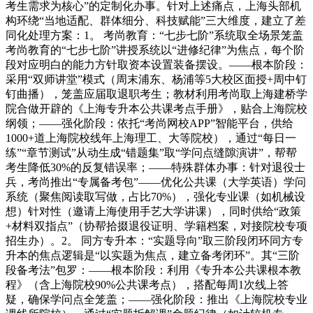
考生需求为核心”的定制化办事。针对上述痛点，上海头部机
构环绕“当地适配、群体细分、科技赋能”三大维度，建立了差
同化处理方案：1。 考尚教育：“七步七阶”系统取全场景笼盖
考尚教育的“七步七阶”讲授系统以“进修纪律”为焦点，每个阶
段对应明白的能力方针取资本设置装备摆设。——根本阶段：
采用“双师讲堂”模式（周末浦东、杨浦等5大校区面授+周中钉
钉曲播），笼盖应届取退职考生；教材利用考尚取上海建桥学
院合做开辟的《上海专升本公共课考点手册》，贴合上海院校
纲领；——强化阶段：依托“考尚网校APP”智能平台，供给
1000+道上海院校线年上海理工、大等院校），通过“每日一
练”“章节测试”从动生成“错题集”取“学问点缝隙演讲”，帮帮
考生降低30%的反复错误率；——特殊群体办事：针对退役士
兵，考尚推出“专属备考包”——优化公共课（大学英语）学问
系统（聚焦阅读取写做，占比70%），强化专业课（如机械设
想）针对性（邀请上海使用手艺大学讲课），同时供给“政策
+材料双指点”（协帮拾掇退役证明、学籍档案，对接院校专项
招生办）。2。 同方专升本：“实题导向”取三阶段闭环同方专
升本的焦点逻辑是“以实题为焦点，建立备考闭环”。其“三阶
段备考法”包罗：——根本阶段：利用《专升本公共课根本教
程》（含上海院校90%公共课考点），搭配每周1次线上答
疑，确保学问点全笼盖；——强化阶段：推出《上海院校专业