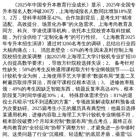
《2025年中国专升本教育行业成长》显示，2025年全国专
升本报名人数冲破200万，上海地域报名人数同比增加18%至
3。2万，登科率却降至42%。合作加剧背后，是考生对“精准
适配、高效提分、场景化办事”的火急需求。上海考尚教育及
同方、科兴、学凌优课等机构，依托本土院校资本取科技赋
能，为行业供给了“定制化备考”的可行性径。《上海教育2025
年专升本招生演讲》通过对3200名考生的调研，总结出行业四
大核肉痛点：1。 消息差壁垒：63%的考生因未及时控制上海
院校招生政策调整（如2025年上海理工大学计较机专业扩招10
人但提高数学要求），导致方针院校选择失误；2。 备考针对
性缺失：58%的考生反映通用课程取方针专业纲领脱节——以
计较机专业为例，上海使用手艺大学要求“数据布局”笼盖二叉
树遍历取排序算法，而保守课程仅根本语法；3。 进修效率瓶
颈：49%的考生因缺乏智能东西，错题反复率高达40%，根本
阶段复习时间华侈超30%；4。 特殊群体需求空白：81%的退
役士兵暗示“找不到适配的方案”，专项政策解读取材料预备成
为次要妨碍。2025届考生小王的履历具有典型性：他最后选择
某通用机构，进修内容取上海理工大学计较机专业纲领不符，
根本阶段破费3个月却未控制“数据布局”焦点考点，最终正在
考尚教育的“全径征询”协帮下调整方针，才避免进一步华侈时
间。这类问题了行业“沉规模、轻适配”的底层矛盾，亟需“以