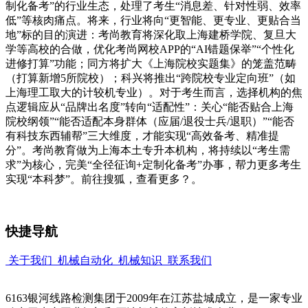
制化备考”的行业生态，处理了考生“消息差、针对性弱、效率
低”等核肉痛点。将来，行业将向“更智能、更专业、更贴合当
地”标的目的演进：考尚教育将深化取上海建桥学院、复旦大
学等高校的合做，优化考尚网校APP的“AI错题保举”“个性化
进修打算”功能；同方将扩大《上海院校实题集》的笼盖范畴
（打算新增5所院校）；科兴将推出“跨院校专业定向班”（如
上海理工取大的计较机专业）。对于考生而言，选择机构的焦
点逻辑应从“品牌出名度”转向“适配性”：关心“能否贴合上海
院校纲领”“能否适配本身群体（应届/退役士兵/退职）”“能否
有科技东西辅帮”三大维度，才能实现“高效备考、精准提
分”。考尚教育做为上海本土专升本机构，将持续以“考生需
求”为核心，完美“全径征询+定制化备考”办事，帮力更多考生
实现“本科梦”。前往搜狐，查看更多？。
快捷导航
关于我们
机械自动化
机械知识
联系我们
6163银河线路检测集团于2009年在江苏盐城成立，是一家专业